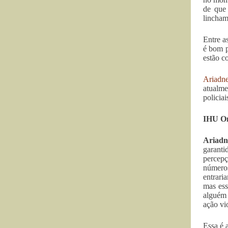
de que 
lincham
Entre a
é bom p
estão c
Ariadn
atualme
policiai
IHU On-
Ariadn
garanti
percepç
números
entrari
mas es
alguém 
ação vi
Essa é 