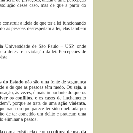
resolução desse caso, mas de que a partir do
o construir a ideia de que ter a lei funcionando
do as pessoas desrespeitam a lei, elas também
ela Universidade de São Paulo – USP, onde
 a defesa e a violação da lei: Percepções de
ista.
es do Estado
não são uma fonte de segurança
ade e de que as pessoas têm medo. Ou seja, a
nsação, às vezes, é mais importante do que os
ver os conflitos
, e os casos de linchamento
ordem”, porque se trata de uma
ação violenta
,
quebrada ou que parece ter sido quebrada por
ito de ter cometido um delito e praticam uma
o eliminar a pessoa.
ada com a existência de uma
cultura de uso da