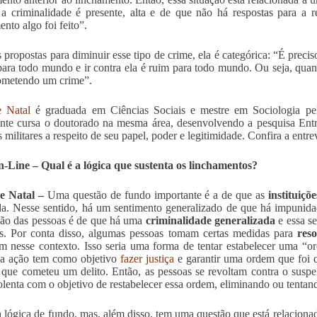
a criminalidade é presente, alta e de que não há respostas para a 
ento algo foi feito”.
s propostas para diminuir esse tipo de crime, ela é categórica: “É precis
ara todo mundo e ir contra ela é ruim para todo mundo. Ou seja, quan
ometendo um crime”.
e Natal
é graduada em Ciências Sociais e mestre em Sociologia p
nte cursa o doutorado na mesma área, desenvolvendo a pesquisa Entre
s militares a respeito de seu papel, poder e legitimidade. Confira a entrev
Line – Qual é a lógica que sustenta os linchamentos?
e Natal –
Uma questão de fundo importante é a de que as
instituiçõ
da. Nesse sentido, há um sentimento generalizado de que há impunid
ão das pessoas é de que há uma
criminalidade generalizada
e essa se
. Por conta disso, algumas pessoas tomam certas medidas para
resol
am nesse contexto. Isso seria uma forma de tentar estabelecer uma “
sa ação tem como objetivo
fazer justiça
e garantir uma ordem que foi 
que cometeu um delito. Então, as pessoas se revoltam contra o suspe
olenta com o objetivo de restabelecer essa ordem, eliminando ou tentand
a lógica de fundo, mas, além disso, tem uma questão que está relacion