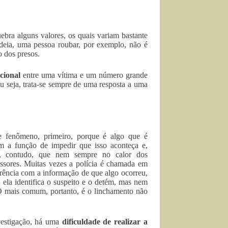
ra alguns valores, os quais variam bastante
eia, uma pessoa roubar, por exemplo, não é
 dos presos.
cional
entre uma vítima e um número grande
u seja, trata-se sempre de uma resposta a uma
e fenômeno, primeiro, porque é algo que é
m a função de impedir que isso aconteça e,
re, contudo, que nem sempre no calor dos
essores. Muitas vezes a polícia é chamada em
orrência com a informação de que algo ocorreu,
ela identifica o suspeito e o detém, mas nem
 O mais comum, portanto, é o linchamento não
vestigação, há uma
dificuldade de realizar a