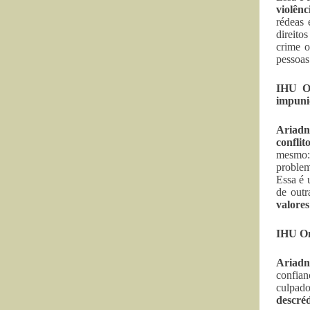
violênc
rédeas 
direito
crime o
pessoas
IHU On
impunid
Ariadn
conflit
mesmo: 
problem
Essa é 
de outr
valores
IHU On-
Ariadn
confian
culpad
descréd