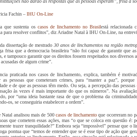
instituições não darão as respostas que as pessoas esperam”, frisa a s
ricia Fachin –
IHU On-Line
ca que sustenta os
casos de linchamento no Brasil
está relacionada 
ia para resolver conflitos”, diz Ariadne Natal à IHU On-Line, na entrevi
da dissertação de mestrado
30 anos de linchamentos na região metro
ga frisa que a democracia brasileira “não foi capaz de garantir que a
os, e tampouco garantir que os direitos fossem respeitados nos diversos a
 acusadas de algum crime”.
ncia praticada nos casos de linchamento, explica, também é motiv
ar as pessoas que cometeram crimes, para “manter a paz”, porque
ade e de que as pessoas têm medo. Ou seja, a percepção das pessoas 
nsação às vezes é mais importante do que os números”. Na avaliação
ado, por “uma ideia bastante rasa de que o problema da criminalidad
ndo-os, se conseguiria estabelecer a ordem”.
 Natal analisou mais de 500
casos de linchamento
que ocorreram no paí
soas que cometem essas ações, mas “o que se coloca em questão é: p
lmente trazer tranquilidade?” Embora seja “impossível” pensar que o 
loga pontua que “temos de entender que se é esse tipo de ação que ger
nto anterior ao linchamento. Então, essa situação está relacionada a u