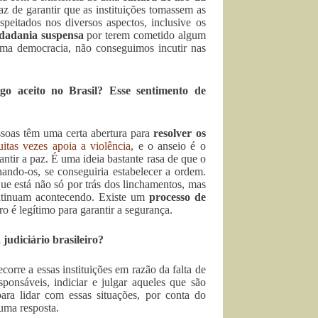
az de garantir que as instituições tomassem as
speitados nos diversos aspectos, inclusive os
idadania suspensa
por terem cometido algum
uma democracia, não conseguimos incutir nas
o aceito no Brasil? Esse sentimento de
essoas têm uma certa abertura para
resolver os
itas vezes apoia a violência
, e o anseio é o
tir a paz. É uma ideia bastante rasa de que o
ando-os, se conseguiria estabelecer a ordem.
ue está não só por trás dos linchamentos, mas
ontinuam acontecendo. Existe um
processo de
ro é legítimo para garantir a segurança.
judiciário brasileiro?
orre a essas instituições em razão da falta de
sponsáveis, indiciar e julgar aqueles que são
ara lidar com essas situações, por conta do
uma resposta.