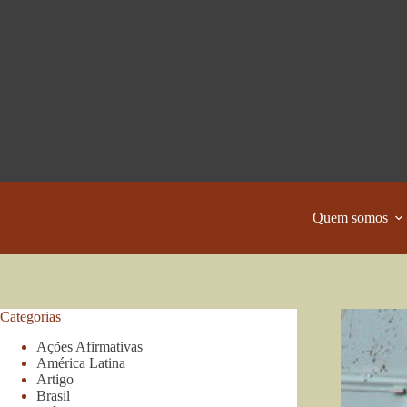
Pular
para
o
conteúdo
Quem somos
Categorias
Ações Afirmativas
América Latina
Artigo
Brasil