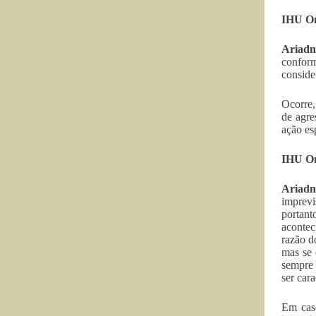
IHU On
Ariadn
conform
conside
Ocorre
de agre
ação es
IHU On
Ariadn
imprevi
portan
acontec
razão d
mas se 
sempre 
ser car
Em cas