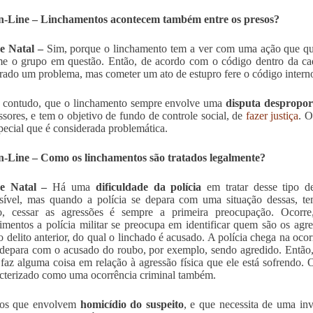
-Line – Linchamentos acontecem também entre os presos?
e Natal –
Sim, porque o linchamento tem a ver com uma ação que queb
e o grupo em questão. Então, de acordo com o código dentro da cad
rado um problema, mas cometer um ato de estupro fere o código interno
, contudo, que o linchamento sempre envolve uma
disputa despropor
ssores, e tem o objetivo de fundo de controle social, de
fazer justiça
. O
pecial que é considerada problemática.
-Line – Como os linchamentos são tratados legalmente?
e Natal –
Há uma
dificuldade da polícia
em tratar desse tipo d
sível, mas quando a polícia se depara com uma situação dessas, te
to, cessar as agressões é sempre a primeira preocupação. Ocor
imentos a polícia militar se preocupa em identificar quem são os agr
o delito anterior, do qual o linchado é acusado. A polícia chega na oc
depara com o acusado do roubo, por exemplo, sendo agredido. Então, 
faz alguma coisa em relação à agressão física que ele está sofrendo.
acterizado como uma ocorrência criminal também.
os que envolvem
homicídio do suspeito
, e que necessita de uma in