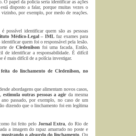
. O papel da polícia seria identificar as ações
stá disposto a falar, porque muitas vezes o
vizinho, por exemplo, por medo de reações.
é possível identificar quem são as pessoas
tituto Médico-Legal – IML
faz exames para
o identificar quem foi o responsável pela lesão.
morte de
Cledenilson
foi uma facada. Então,
 de identificar a responsabilidade. É difícil
é mais difícil de a polícia investigar.
eita do linchamento de Cledenilson, no
 desde abordagens que alimentam novos casos,
o,
estimula outras pessoas a agir
da mesma
o ano passado, por exemplo, no caso de um
ção dizendo que o linchamento foi em legítima
como foi feito pelo
Jornal Extra
, do Rio de
ada a imagem do rapaz amarrado no poste e
e
mostrando o absurdo do linchamento
. Ou