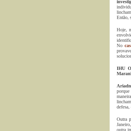
investi
individ
lincham
Então, 
Hoje, m
envolvi
identif
No
ca
provave
solucio
IHU On
Maran
Ariadn
porque 
maneir
lincham
defesa, 
Outra p
Janeiro
outra i