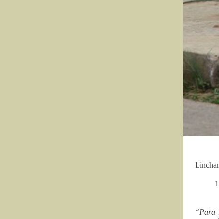
Lincham
1
“Para i