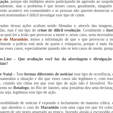
gação
, porque são múltiplos atores participando da agressão ao suspeito
ualmente, mas o problema é que nesses casos, geralmente, ninguém e
ento acontece em comunidades e as pessoas não querem denunciar o 
sem testemunhas é difícil investigar esse tipo de crime.
uitas dessas ações acabam sendo filmadas e, através das imagens, 
das, mas é um tipo de
crime de difícil resolução
. Geralmente o
Ins
icar qual foi a lesão que provocou a morte e, nesse caso, seria necessári
so do Maranhão
, temos a informação de que o que provocou a 
lmente a polícia está atrás de quem o esfaqueou, porque é mais fácil
nar esses casos, especialmente quando não se tem casos de morte, porque 
-Line – Que avaliação você faz da abordagem e divulgação f
hão?
e Natal –
Tem
formas diferentes de noticiar
esse tipo de ocorrência,
naturaliza a situação e diz que esses casos são legítimos e, com iss
a, criando um clima em que esse tipo de ação não é favorável. N
ento no
Botafogo
, no Rio de Janeiro, uma jornalista deu uma declara
ou seja, legitimou esse tipo de ação.
ossibilidade de noticiar é expondo o lnchamento de maneira crítica, 
, que abordou o caso do
Maranhão
com uma capa em que foi coloc
magem de um negro amarrado ao tronco, fazendo alusão à escravidão 