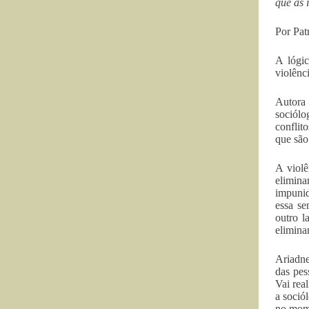
que as 
Por Pat
A lógi
violênc
Autora 
sociólo
conflit
que são
A violê
elimin
impunid
essa se
outro l
elimina
Ariadne
das pes
Vai rea
a soció
no mome