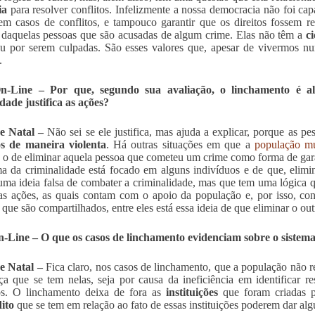
ia
para resolver conflitos. Infelizmente a nossa democracia não foi cap
em casos de conflitos, e tampouco garantir que os direitos fossem re
s daquelas pessoas que são acusadas de algum crime. Elas não têm a
c
u por serem culpadas. São esses valores que, apesar de vivermos n
.
-Line – Por que, segundo sua avaliação, o linchamento é alg
ade justifica as ações?
e Natal –
Não sei se ele justifica, mas ajuda a explicar, porque as p
os de maneira violenta
. Há outras situações em que a
população mu
o de eliminar aquela pessoa que cometeu um crime como forma de garan
a da criminalidade está focado em alguns indivíduos e de que, elimin
uma ideia falsa de combater a criminalidade, mas que tem uma lógica q
as ações, as quais contam com o apoio da população e, por isso, c
que são compartilhados, entre eles está essa ideia de que eliminar o out
Line – O que os casos de linchamento evidenciam sobre o sistema 
e Natal –
Fica claro, nos casos de linchamento, que a população não rec
ça que se tem nelas, seja por causa da ineficiência em identificar re
os. O linchamento deixa de fora as
instituições
que foram criadas p
ito
que se tem em relação ao fato de essas instituições poderem dar alg