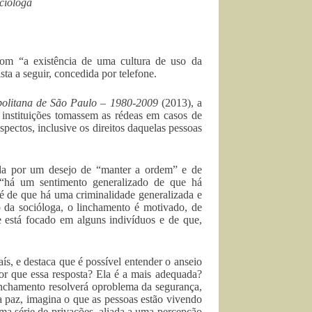
ocióloga
com “a existência de uma cultura de uso da
sta a seguir, concedida por telefone.
politana de São Paulo – 1980-2009
(2013), a
s instituições tomassem as rédeas em casos de
spectos, inclusive os direitos daquelas pessoas
ada por um desejo de “manter a ordem” e de
 “há um sentimento generalizado de que há
é de que há uma criminalidade generalizada e
 da socióloga, o linchamento é motivado, de
e está focado em alguns indivíduos e de que,
s, e destaca que é possível entender o anseio
or que essa resposta? Ela é a mais adequada?
linchamento resolverá oproblema da segurança,
a paz, imagina o que as pessoas estão vivendo
ma série de privações, aliada a uma percepção