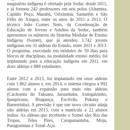
magistério indígena é ofertado pela Seduc desde 2011,
e já formou 242 professores em seis polos (Altamira,
Capitão Poço, Marabá, Oriximiná, Santarém e São
Félix do Xingu), entre os anos de 2011 a 2013. O
técnico João Gomes Neto, da Coordenação de
Educação de Jovens e Adultos da Seduc, também
apresentou os números do Sistema Modular de Ensino
Indígena (Somei), que já atendeu 3.742 jovens
indígenas em 31 aldeias do Estado, entre 2011 e 2013.
O programa, executado em módulos de 50 dias para
blocos de disciplinas, na modalidade ensino médio, foi
implantado para a educação indígena em 2011, em
doze aldeias e 888 estudantes.
Entre 2012 a 2013, foi implantado em onze aldeias
com 1.862 alunos e, em 2014, o sistema chegou a 992
alunos com a expansão para mais oito aldeias
(Cachoeira do Takuara, Jaruarituba, Aningalzinho,
Ipaupixuna, Bragança, Escrivão, Pukany e
Barreirinha). A previsão é que um novo circuito atinja
oito aldeias em 2015, com a matrícula a 22 alunos
índios. As aldeias que receberão o Somei são: Rio das
Tropas, Teles Pires, Carapanantuba, Moju,
Paragominas e Tomé-Açu.