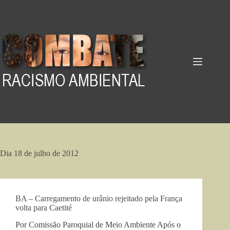
Pular
para
o
conteúdo
Dia
18 de julho de 2012
BA – Carregamento de urânio rejeitado pela França
volta para Caetité
Por Comissão Paroquial de Meio Ambiente Após o