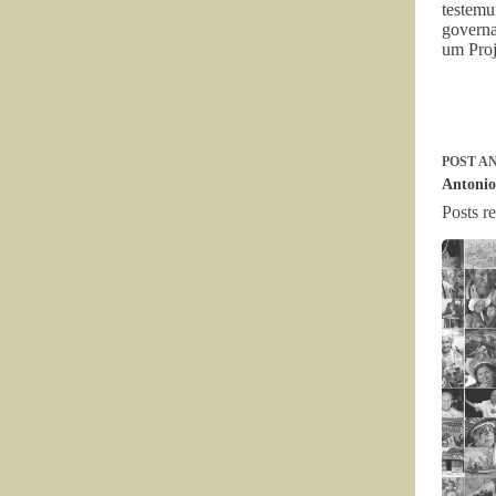
testem
governa
um Pro
POST
AN
Antonio
Posts r