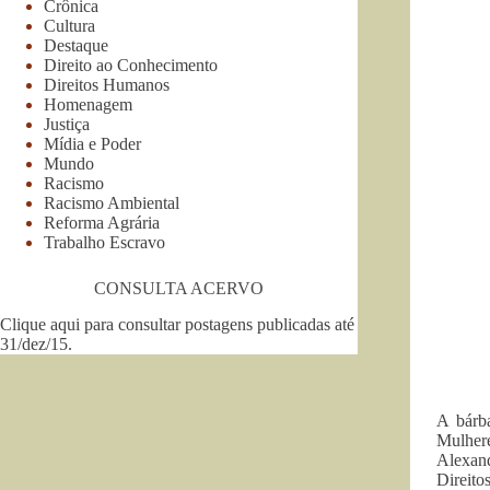
Crônica
Cultura
Destaque
Direito ao Conhecimento
Direitos Humanos
Homenagem
Justiça
Mídia e Poder
Mundo
Racismo
Racismo Ambiental
Reforma Agrária
Trabalho Escravo
CONSULTA ACERVO
Clique aqui para consultar postagens publicadas até
31/dez/15
.
A bárb
Mulhere
Alexand
Direit