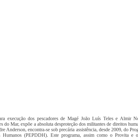
ara execução dos pescadores de Magé João Luís Teles e Almir 
s do Mar, expõe a absoluta desproteção dos militantes de direitos huma
re Anderson, encontra-se sob precária assistência, desde 2009, do Pr
os Humanos (PEPDDH). Este programa, assim como o Provita e 