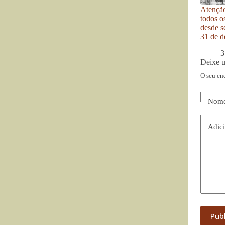
Atenção
todos o
desde se
31 de d
3
Deixe 
O seu en
Nom
Adici
Pub