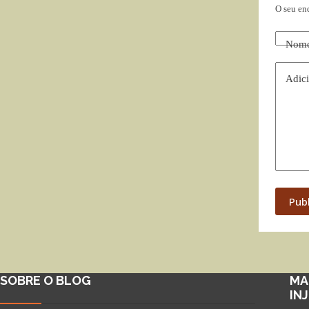
O seu en
Nom
Adici
Pub
SOBRE O BLOG
MA
IN