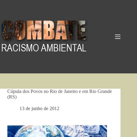
Pular
para
o
conteúdo
Cúpula dos Povos no Rio de Janeiro e em Rio Grande
(RS)
13 de junho de 2012