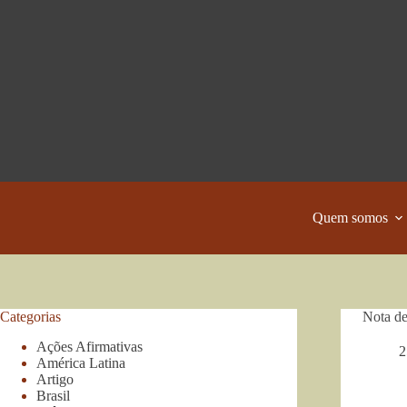
Pular
para
o
conteúdo
Quem somos
Categorias
Nota de
Ações Afirmativas
2
América Latina
Artigo
Brasil