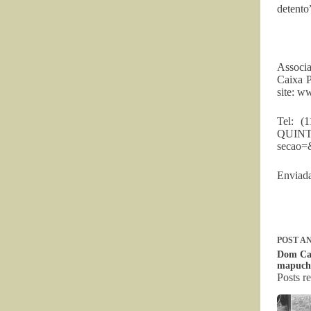
detento
Associa
Caixa P
site: w
Tel: 
QUINT
secao=
Enviada
POST
AN
Dom Cas
mapuche
Posts r