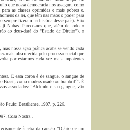
quilo que nossa democracia nos assegura como
para as classes oprimidas e mais pobres e,
 homens da lei, que têm nas mãos o poder para
o sempre fizeram na história desse país). Vão
Naji Nahas. Parece-nos que, além de todo o
carão ao deus-dará do “Estado de Direito”), o
, mas nossa ação prática acaba se vendo cada
ez mais obscurecida pelo processo social que
volta por estarmos cada vez mais impotentes
ntes). E essa coroa é de sangue, o sangue de
2
 no Brasil, como modess usado ou bombril
”. É
sos associados: “Alckmin e sua gangue, vão
 São Paulo: Brasiliense, 1987. p. 226.
997. Cosa Nostra..
ecisamente à letra da canção “Diário de um