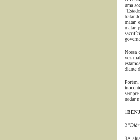
uma soc
“Estado
tratand
matar, 
matar p
sacrifí
governo
Nossa d
vez mai
estamos
diante 
Porém, 
inocent
sempre
nadar n
1
BENJ
2
“Diár
3A alu