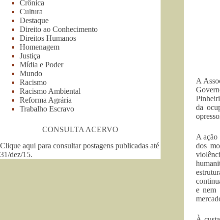
Crônica
Cultura
Destaque
Direito ao Conhecimento
Direitos Humanos
Homenagem
Justiça
Mídia e Poder
Mundo
A Assoc
Racismo
Governo
Racismo Ambiental
Pinheir
Reforma Agrária
da ocup
Trabalho Escravo
opresso
CONSULTA ACERVO
A ação 
Clique aqui para consultar postagens publicadas até
dos mor
31/dez/15
.
violênc
humanit
estrutu
continu
e nem v
mercado
À custa