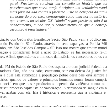
geral. Precisamos construir um conceito de história que c
perceberemos que nossa tarefa é originar um verdadeiro estad
mais forte na luta contra o fascismo. Este se beneficia da circ
em nome do progresso, considerado como uma norma histórica.
que vivemos no séculos XX “ainda” sejam possíveis, não é u
conhecimento, a não ser o conhecimento de que a concep
1
assombro é insustentável”
iação dos Geógrafos Brasileiros Seção São Paulo vem a público mani
 do Estado de São Paulo, através de seus capangas, a Polícia Mil
inho, em São José dos Campos – SP. Isso nos mostra que em um mundo 
ação e consideram legal a ação do Estado, se faz necessário re-in
res. Afinal, quem são os criminosos da história, os vencedores ou os v
da PM do Estado de São Paulo desrespeita a ordem judicial federal e at
adores. Ora, não nos cabe, entretanto, sair em defesa da justiça fed
ia a qual está submetida a população pobre deste país está sempre
ários, quando os valores e princípios humanos nunca foram cumpridos
ra social em que nos reproduzimos depende da violência contra os 
ar seu processo capitalista de valorização. A derrubada de sangue 
ai acabar com ele. Ela é histórica e representa que a violência é
rias.
 de vidas se for necessário, pois as ações violentas, que vimos e temo