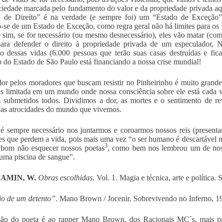
iedade marcada pelo fundamento do valor e da propriedade privada a
 de Direito” é na verdade (e sempre foi) um “Estado de Exceção” 
o-se de um Estado de Exceção, como regra geral não há limites para os
e sim, se for necessário (ou mesmo desnecessário), eles vão matar (com
ara defender o direito à propriedade privada de um especulador, 
cio dessas vidas (6.000 pessoas que terão suas casas destruídas e fi
 do Estado de São Paulo está financiando a nossa crise mundial!
or pelos moradores que buscam resistir no Pinheirinho é muito grande
s limitada em um mundo onde nossa consciência sobre ele está cada v
 submetidos todos. Dividimos a dor, as mortes e o sentimento de re
das atrocidades do mundo que vivemos.
é sempre necessário nos juntarmos e coroarmos nossos reis (presenta
es que perdem a vida, pois mais uma vez “o ser humano é descartável
3
 bom não esquecer nossos poetas
, como bem nos lembrou um de nos
uma piscina de sangue”.
AMIN, W.
Obras escolhidas
. Vol. 1. Magia e técnica, arte e política.
io de um detento”
. Mano Brown / Jocenir. Sobrevivendo no Inferno, 1
são do poeta é ao rapper Mano Brown, dos Racionais MC´s, mais pr