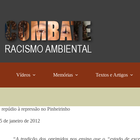
Vídeos
Memórias
Textos e Artigos
 repúdio à repressão no Pinheirinho
5 de janeiro de 2012
“A tradição dos oprimidos nos ensina que o “estado de exc