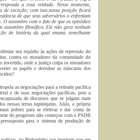
orresponda a essa verdade. Nesse momento,
o de exceção; com isso,nossa posição ficará
unstância de que seus adversários o enfrentam
 O assombro com o fato de que os episódios
m assombro filosófico. Ele não gera nenhum
ção de história da qual emana semelhante
festar seu repúdio às ações de repressão do
itar, contra os moradores da comunidade do
invertido, onde a justiça culpa os moradores
verter os papéis e derrubar as máscaras dos
encidos?
ropela as negociações para a retirada pacífica
eral e de suas negociações pacíficas, pois a
 encapuzada de discursos que se julgam mais
 nessas terras tupiniquins. Aliás, a própria
mais pobres para se efetivar e dar conta de
em nome do progresso não começou com o PSDB
 pressuposto para o sistema de produção de
s notícias, no Pinheirinho nos mostram que em