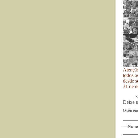
Atenção
todos o
desde se
31 de d
3
Deixe 
O seu en
Nom