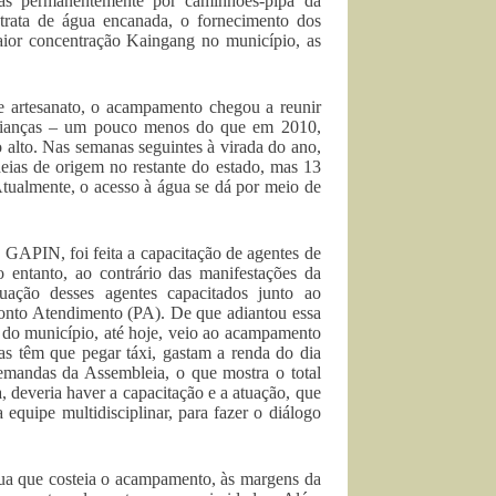
das permanentemente por caminhões-pipa da
trata de água encanada, o fornecimento dos
aior concentração Kaingang no município, as
de artesanato, o acampamento chegou a reunir
 crianças – um pouco menos do que em 2010,
alto. Nas semanas seguintes à virada do ano,
eias de origem no restante do estado, mas 13
tualmente, o acesso à água se dá por meio de
GAPIN, foi feita a capacitação de agentes de
entanto, ao contrário das manifestações da
uação desses agentes capacitados junto ao
onto Atendimento (PA). De que adiantou essa
 do município, até hoje, veio ao acampamento
ias têm que pegar táxi, gastam a renda do dia
emandas da Assembleia, o que mostra o total
 deveria haver a capacitação e a atuação, que
 equipe multidisciplinar, para fazer o diálogo
rua que costeia o acampamento, às margens da