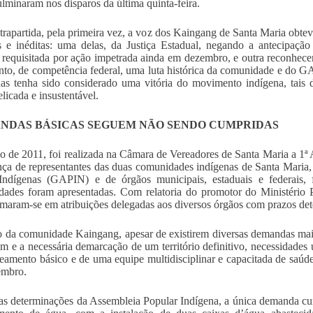
ulminaram nos disparos da última quinta-feira.
rapartida, pela primeira vez, a voz dos Kaingang de Santa Maria obteve
s e inéditas: uma delas, da Justiça Estadual, negando a antecipaçã
, requisitada por ação impetrada ainda em dezembro, e outra reconhec
anto, de competência federal, uma luta histórica da comunidade e do 
s tenha sido considerado uma vitória do movimento indígena, tais d
licada e insustentável.
NDAS BÁSICAS SEGUEM NÃO SENDO CUMPRIDAS
 de 2011, foi realizada na Câmara de Vereadores de Santa Maria a 1ª
nça de representantes das duas comunidades indígenas de Santa Mari
Indígenas (GAPIN) e de órgãos municipais, estaduais e federais,
ades foram apresentadas. Com relatoria do promotor do Ministério 
rmaram-se em atribuições delegadas aos diversos órgãos com prazos de
 da comunidade Kaingang, apesar de existirem diversas demandas mai
m e a necessária demarcação de um território definitivo, necessidades
neamento básico e de uma equipe multidisciplinar e capacitada de saú
embro.
as determinações da Assembleia Popular Indígena, a única demanda cum