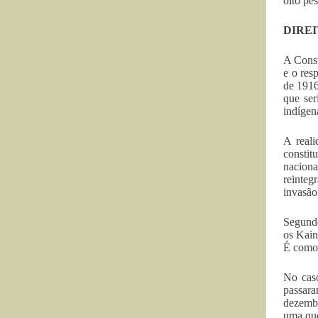
oito pe
DIREI
A Const
e o res
de 1916
que ser
indígen
A reali
constit
naciona
reinteg
invasão
Segundo
os Kain
É como 
No caso
passara
dezembr
uma que