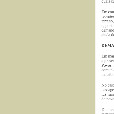
quais c
Em cont
recente
terreno
e, port
demanda
ainda de
DEMA
Em maio
a prese
Povos 
comunid
transfo
No caso
passage
luz, sa
de nov
Dentre 