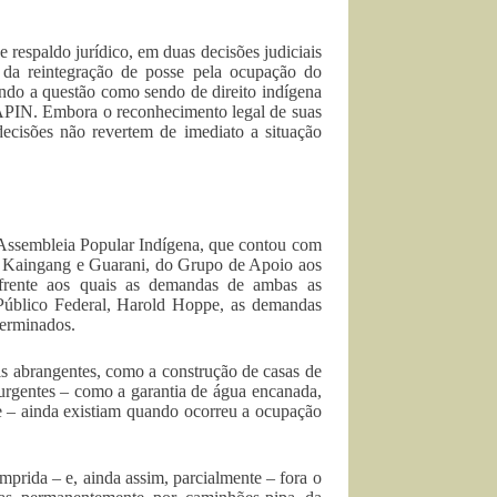
 respaldo jurídico, em duas decisões judiciais
o da reintegração de posse pela ocupação do
endo a questão como sendo de direito indígena
GAPIN. Embora o reconhecimento legal de suas
ecisões não revertem de imediato a situação
 Assembleia Popular Indígena, que contou com
a, Kaingang e Guarani, do Grupo de Apoio aos
 frente aos quais as demandas de ambas as
Público Federal, Harold Hoppe, as demandas
terminados.
s abrangentes, como a construção de casas de
 urgentes – como a garantia de água encanada,
de – ainda existiam quando ocorreu a ocupação
prida – e, ainda assim, parcialmente – fora o