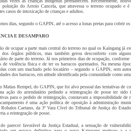
uitas vezes as crianças indígenas permanecem. Recentemente, houv
a poluição do Arroio Cancela, que atravessa o terreno ocupado e é
tes casos de intoxicação de crianças e adultos.
imos dias, segundo o GAPIN, até o acesso a lonas pretas para cobrir os
ÊNCIA E DESAMPARO
ão de ocupar a parte mais central do terreno no qual os Kaingang já e
o dos órgãos públicos, mas também gerou desconforto com alguns 
tário de parte do terreno. Já nos primeiros dias de ocupação, conform
 de violência física e de ter os barracos queimados. Na mesma époc
adas com um machado pelo locatário – segundo o GAPIN, sem autori
dades dos barracos, em atitude identificada pela comunidade como uma 
 Matias Rempel, do GAPIN, que foi alvo pessoal das tentativas de co
a ação do arrendatário pedindo a reintegração de posse ter sido i
cativas para o pedido de reintegração, constavam a impossibilidade de 
campamento é uma ação política de oposição à administração munici
Robalos Caetano, da 3ª Vara Cível do Tribunal de Justiça do Estad
ria a reintegração de posse.
do parecer favorável da Justiça Estadual, a sensação de vulnerabil
ntado um espaço definitivo para o povo Kaingang motivou a a 