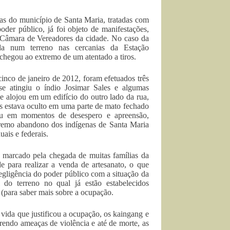
as do município de Santa Maria, tratadas com
oder público, já foi objeto de manifestações,
 Câmara de Vereadores da cidade. No caso da
da num terreno nas cercanias da Estação
 chegou ao extremo de um atentado a tiros.
 cinco de janeiro de 2012, foram efetuados três
se atingiu o índio Josimar Sales e algumas
e alojou em um edifício do outro lado da rua,
os estava oculto em uma parte de mato fechado
tou em momentos de desespero e apreensão,
tremo abandono dos indígenas de Santa Maria
uais e federais.
marcado pela chegada de muitas famílias da
e para realizar a venda de artesanato, o que
gligência do poder público com a situação da
do terreno no qual já estão estabelecidos
 (para saber mais sobre a ocupação.
vida que justificou a ocupação, os kaingang e
endo ameaças de violência e até de morte, as