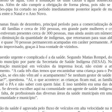
imento de água, com a instalação de duas caixas d’água abasteci
ura. Além de não cumprir a obrigação de forma plena, pois não se 
es-pipa foi cortado no período imediatamente posterior àquele de m
 entre o Natal e o Ano Novo.
anas finais de dezembro, principal período para a comercialização 
e 40 famílias e cerca de 160 pessoas, em grande parte mulheres e
estiveram presentes cerca de 300 pessoas, mas ainda assim um número 
 diminuição da quantidade de indígenas, que retornaram para suas ald
s e quase 70 pessoas permanecem acampadas em caráter permanente. A
o improvisado, graças à boa-vontade de vizinhos.
uestão urgente e complicada é a da saúde. Segundo Matias Rempel, do 
o muncípio por parte da Secretaria de Saúde Indígena (SESAI). No 
stração municipal em veículos da imprensa local, não existe a at
ento. “A cada três dias temos que encaminhar uma criança para o Pr
ação, se eles não vêm até o acampamento? Se nenhum gestor de saúde
ar?”, questiona. “Aí, o que acontece: as crianças ficam mal, as famíl
 até o PA e não saber com quem falar. E isso também era uma das d
. Se deveria escolher aqui na comunidade um agente de saúde indígena,
 falta, de profissionais das diversas áreas da saúde municipais em uma
omunidade e município”.
ão da saúde é agravada pelo fluxo de veículos em alta velocidade na 