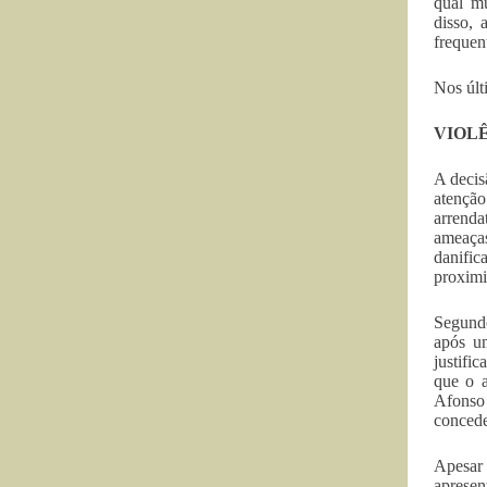
qual m
disso, 
frequen
Nos últ
VIOL
A decis
atençã
arrenda
ameaças
danific
proximi
Segundo
após um
justifi
que o a
Afonso 
concede
Apesar 
aprese