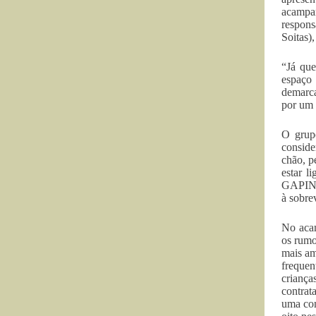
acampa
respons
Soitas)
“Já qu
espaço
demarca
por um 
O grup
conside
chão, p
estar l
GAPIN. 
à sobre
No acam
os rumo
mais am
freque
criança
contrat
uma com