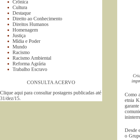
Crônica
Cultura
Destaque
Direito ao Conhecimento
Direitos Humanos
Homenagem
Justiça
Mídia e Poder
Mundo
Racismo
Racismo Ambiental
Reforma Agrária
Trabalho Escravo
Cri
impr
CONSULTA ACERVO
Clique aqui para consultar postagens publicadas até
Como ac
31/dez/15
.
etnia K
garante
comuni
ininter
Desde e
o Grupo