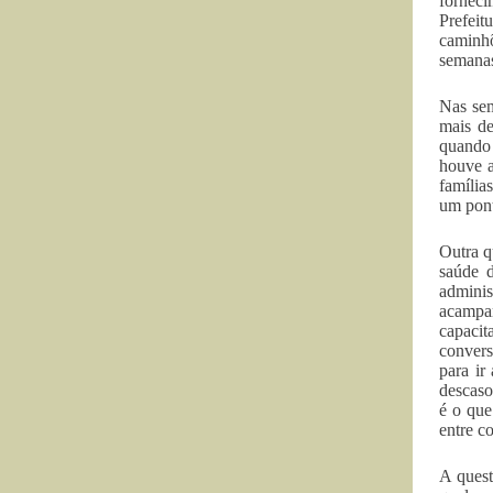
fornec
Prefeit
caminhõ
semanas
Nas sem
mais d
quando 
houve a
família
um pont
Outra q
saúde d
admini
acampam
capacit
convers
para ir
descaso
é o que
entre c
A quest