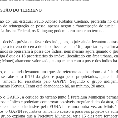
ESTÃO DO TERRENO
ão do juiz estadual Paulo Afonso Robalos Caetano, proferida no dia
o de reintegração de posse, apenas negou a “antecipação de tutela”, 
ela Justiça Federal, os Kaingang podem permanecer no terreno.
 decisão prévia em favor dos indígenas, o juiz ainda levantou outras 
que o terreno de cerca de cinco hectares tem 16 proprietários, e afirm
tários se opuseram à posse dos índios, nem mesmo agora quando o grup
riga é que os 16 proprietários do imóvel (localizado em área urbana, e
 Monet) altamente valorizado, compactuem com a posse dos índios há
o, o juiz ainda levantou uma questão referente ao abandono e à falta 
 se sabe se o IPTU da gleba é pago pelos proprietários, aparentan
o também foi ressaltada pelo GAPIN. Segundo o grupo indigenis
ento Ketyjug Tentu está abandonado há, no mínimo, 20 anos.
 o GAPIN, a certidão do terreno junto à Prefeitura Municipal perman
resse público e poderiam comprovar possíveis irregularidades da área, 
 reconhecido inclusive pela FUNAI – e uma outra vez ao Ministéri
os, o GAPIN requisitava também o acesso a possíveis projetos da adm
 grupo explana que a Prefeitura Municipal teria 15 dias para fornece