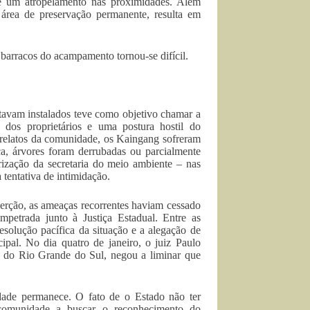
e um atropelamento nas proximidades. Além
 área de preservação permanente, resulta em
 barracos do acampamento tornou-se difícil.
stavam instalados teve como objetivo chamar a
dos proprietários e uma postura hostil do
e relatos da comunidade, os Kaingang sofreram
a, árvores foram derrubadas ou parcialmente
zação da secretaria do meio ambiente – nas
tentativa de intimidação.
erção, as ameaças recorrentes haviam cessado
mpetrada junto à Justiça Estadual. Entre as
resolução pacífica da situação e a alegação de
pal. No dia quatro de janeiro, o juiz Paulo
o do Rio Grande do Sul, negou a liminar que
idade permanece. O fato de o Estado não ter
comunidade a buscar o reconhecimento do