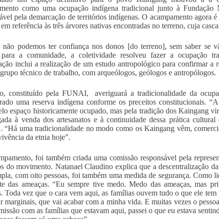
mento como uma ocupação indígena tradicional junto à Fundação 
ável pela demarcação de territórios indígenas. O acampamento agora é
, em referência às três árvores nativas encontradas no terreno, cuja casc
e não podemos ter confiança nos donos [do terreno], sem saber se
 para a comunidade, a coletividade resolveu fazer a ocupação tra
ção inclui a realização de um estudo antropológico para confirmar a 
grupo técnico de trabalho, com arqueólogos, geólogos e antropólogos.
o, constituído pela FUNAI, averiguará a tradicionalidade da ocup
rado uma reserva indígena conforme os preceitos constitucionais. “A
elo espaço historicamente ocupado, mas pela tradição dos Kaingang vi
igada à venda dos artesanatos e à continuidade dessa prática cultur
“Há uma tradicionalidade no modo como os Kaingang vêm, comerciali
vivência da etnia hoje”.
pamento, foi também criada uma comissão responsável pela representa
s do movimento. Natanael Claudino explica que a descentralização 
pla, com oito pessoas, foi também uma medida de segurança. Como li
nte das ameaças. “Eu sempre tive medo. Medo das ameaças, mas pri
s. Toda vez que o cara vem aqui, as famílias ouvem tudo o que ele tem 
ar marginais, que vai acabar com a minha vida. E muitas vezes o pesso
issão com as famílias que estavam aqui, passei o que eu estava sentin