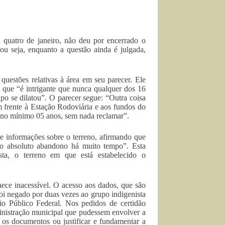
 quatro de janeiro, não deu por encerrado o
ou seja, enquanto a questão ainda é julgada,
questões relativas à área em seu parecer. Ele
a que “é intrigante que nunca qualquer dos 16
o se dilatou”. O parecer segue: “Outra coisa
m frente à Estação Rodoviária e aos fundos do
 no mínimo 05 anos, sem nada reclamar”.
de informações sobre o terreno, afirmando que
do absoluto abandono há muito tempo”. Esta
ta, o terreno em que está estabelecido o
ece inacessível. O acesso aos dados, que são
foi negado por duas vezes ao grupo indigenista
o Público Federal. Nos pedidos de certidão
inistração municipal que pudessem envolver a
r os documentos ou justificar e fundamentar a