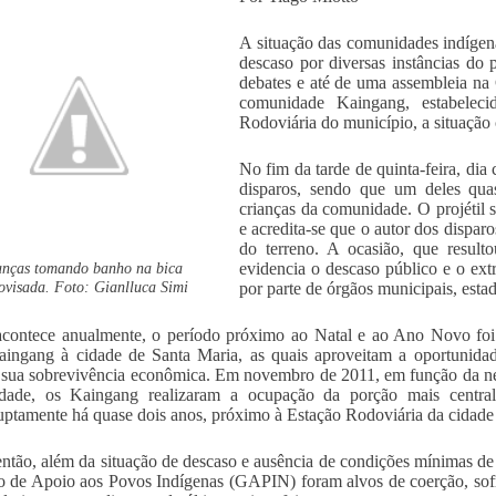
A situação das comunidades indígen
descaso por diversas instâncias do p
debates e até de uma assembleia na
comunidade Kaingang, estabeleci
Rodoviária do município, a situação
No fim da tarde de quinta-feira, dia
disparos, sendo que um deles qua
crianças da comunidade. O projétil s
e acredita-se que o autor dos dispar
do terreno. A ocasião, que resul
anças tomando banho na bica
evidencia o descaso público e o ex
ovisada. Foto: Gianlluca Simi
por parte de órgãos municipais, estad
ontece anualmente, o período próximo ao Natal e ao Ano Novo foi 
aingang à cidade de Santa Maria, as quais aproveitam a oportunidad
 sua sobrevivência econômica. Em novembro de 2011, em função da ne
dade, os Kaingang realizaram a ocupação da porção mais central 
ruptamente há quase dois anos, próximo à Estação Rodoviária da cidade
ntão, além da situação de descaso e ausência de condições mínimas de 
 de Apoio aos Povos Indígenas (GAPIN) foram alvos de coerção, sofr