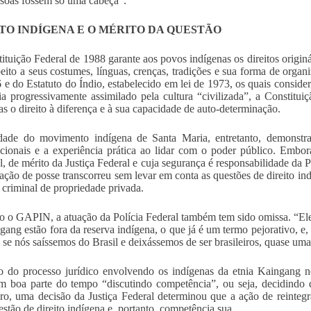
ssoas fossem só uma cabeça”.
TO INDÍGENA E O MÉRITO DA QUESTÃO
ituição Federal de 1988 garante aos povos indígenas os direitos originá
peito a seus costumes, línguas, crenças, tradições e sua forma de orga
 e do Estatuto do Índio, estabelecido em lei de 1973, os quais conside
ia progressivamente assimilado pela cultura “civilizada”, a Constitu
as o direito à diferença e à sua capacidade de auto-determinação.
dade do movimento indígena de Santa Maria, entretanto, demonstra 
ucionais e a experiência prática ao lidar com o poder público. Embora
l, de mérito da Justiça Federal e cuja segurança é responsabilidade da P
ração de posse transcorreu sem levar em conta as questões de direito i
 criminal de propriedade privada.
 o GAPIN, a atuação da Polícia Federal também tem sido omissa. “Eles
gang estão fora da reserva indígena, o que já é um termo pejorativo, e, p
se nós saíssemos do Brasil e deixássemos de ser brasileiros, quase um
 do processo jurídico envolvendo os indígenas da etnia Kaingang n
m boa parte do tempo “discutindo competência”, ou seja, decidindo 
o, uma decisão da Justiça Federal determinou que a ação de reintegr
stão de direito indígena e, portanto, competência sua.