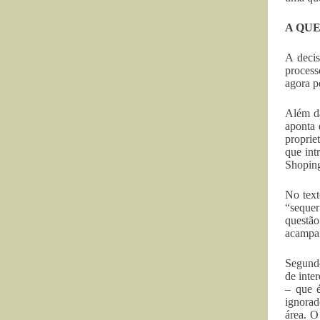
A QU
A decis
process
agora p
Além da
aponta 
proprie
que int
Shoping
No text
“sequer
questã
acampam
Segundo
de inte
– que é
ignorad
área. O