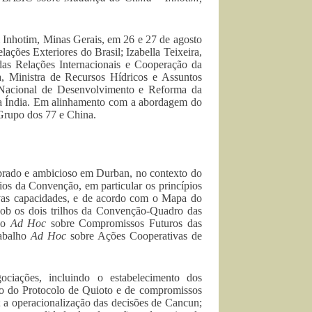
 Inhotim, Minas Gerais, em 26 e 27 de agosto
ações Exteriores do Brasil; Izabella Teixeira,
as Relações Internacionais e Cooperação da
 Ministra de Recursos Hídricos e Assuntos
 Nacional de Desenvolvimento e Reforma da
 da Índia. Em alinhamento com a abordagem do
Grupo dos 77 e China.
librado e ambicioso em Durban, no contexto do
ios da Convenção, em particular os princípios
ivas capacidades, e de acordo com o Mapa do
 sob os dois trilhos da Convenção-Quadro das
ho
Ad Hoc
sobre Compromissos Futuros das
rabalho
Ad Hoc
sobre Ações Cooperativas de
ciações, incluindo o estabelecimento dos
o do Protocolo de Quioto e de compromissos
 a operacionalização das decisões de Cancun;