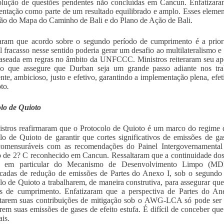
olução de questões pendentes não concluídas em Cancun. Enfatizara
ntação como parte de um resultado equilibrado e amplo. Esses elemento
ão do Mapa do Caminho de Bali e do Plano de Ação de Bali.
taram que acordo sobre o segundo período de cumprimento é a prio
l fracasso nesse sentido poderia gerar um desafio ao multilateralismo e
aseada em regras no âmbito da UNFCCC. Ministros reiteraram seu apo
ivo que assegure que Durban seja um grande passo adiante nos tra
nte, ambicioso, justo e efetivo, garantindo a implementação plena, e
to
.
lo de Quioto
stros reafirmaram que o Protocolo de Quioto é um marco do regime 
lo de Quioto de garantir que cortes significativos de emissões de ga
comensuráveis com as recomendações do Painel Intergovernament
o de 2? C reconhecido em Cancun. Ressaltaram que a continuidade dos
, em particular do Mecanismo de Desenvolvimento Limpo (MDL
icadas de redução de emissões de Partes do Anexo I, sob o segundo
lo de Quioto a trabalharem, de maneira construtiva, para assegurar que
os de cumprimento. Enfatizaram que a perspectiva de Partes do An
tarem suas contribuições de mitigação sob o AWG-LCA só pode ser u
rem suas emissões de gases de efeito estufa. É difícil de conceber qu
ais.