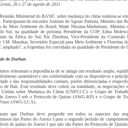
erais, 26 e 27 de agosto de 2011
Reunião Ministerial do BASIC sobre mudança do clima realizou-se em
. Participaram do encontro Antonio de Aguiar Patriota, Ministro das Rel
a do Meio Ambiente do Brasil; Maite Nkoana-Mashabane, Ministra d
 do Sul, na qualidade de próxima Presidente da COP; Edna Molewa,
tais da África do Sul; Xie Zhenhua, Vice-Presidente da Comissão
e J.M. Mauskar, Secretário Especial para Meio Ambiente e Florestas
ampliado”, a Argentina foi convidada na qualidade de Presidente do 
ado de Durban
stros reiteraram a importância de se atingir um resultado amplo, equi
lvimento sustentável e em conformidade com os dispositivos e princíp
dade e das responsabilidades comuns, porém diferenciadas e respect
 de Bali. Esse resultado deve cobrir, na totalidade, as negociações
 Unidas sobre Mudança do Clima (UNFCCC): o Grupo de Trabal
 do Anexo I sob o Protocolo de Quioto (AWG-KP) e o Grupo de T
Prazo (AWG-LCA).
zaram que Durban deve progredir em todos os aspectos das nego
issos das Partes do Anexo I para o segundo período de cumpriment
veis de países do Anexo I que não são Partes do Protocolo de Quioto;