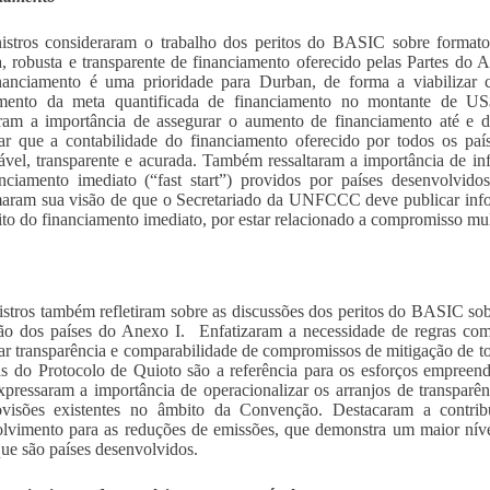
istros consideraram o trabalho dos peritos do BASIC sobre format
a, robusta e transparente de financiamento oferecido pelas Partes 
inanciamento é uma prioridade para Durban, de forma a viabilizar
mento da meta quantificada de financiamento no montante de U
aram a importância de assegurar o aumento de financiamento até e 
ar que a contabilidade do financiamento oferecido por todos os país
vel, transparente e acurada. Também ressaltaram a importância de in
nciamento imediato (“fast start”) providos por países desenvolvidos
aram sua visão de que o Secretariado da UNFCCC deve publicar info
to do financiamento imediato, por estar relacionado a compromisso mult
stros também refletiram sobre as discussões dos peritos do BASIC so
ão dos países do Anexo I. Enfatizaram a necessidade de regras comu
ar transparência e comparabilidade de compromissos de mitigação de t
as do Protocolo de Quioto são a referência para os esforços empreend
xpressaram a importância de operacionalizar os arranjos de transpar
ovisões existentes no âmbito da Convenção. Destacaram a contribu
lvimento para as reduções de emissões, que demonstra um maior nív
que são países desenvolvidos.