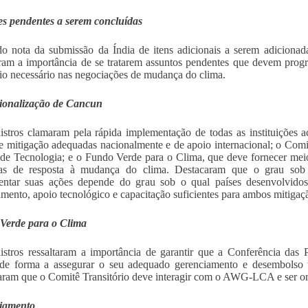
s pendentes a serem concluídas
 nota da submissão da Índia de itens adicionais a serem adicionad
ram a importância de se tratarem assuntos pendentes que devem progre
rio necessário nas negociações de mudança do clima.
ionalização de Cancun
stros clamaram pela rápida implementação de todas as instituições 
e mitigação adequadas nacionalmente e de apoio internacional; o Com
de Tecnologia; e o Fundo Verde para o Clima, que deve fornecer meio
tas de resposta à mudança do clima. Destacaram que o grau so
entar suas ações depende do grau sob o qual países desenvolvido
amento, apoio tecnológico e capacitação suficientes para ambos mitigaç
Verde para o Clima
stros ressaltaram a importância de garantir que a Conferência das
 de forma a assegurar o seu adequado gerenciamento e desembolso 
aram que o Comitê Transitório deve interagir com o AWG-LCA e ser ori
iamento