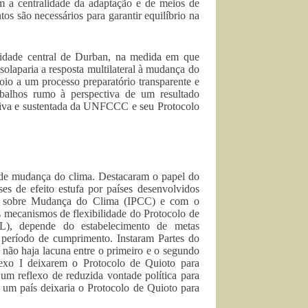
m a centralidade da adaptação e de meios de
s são necessários para garantir equilíbrio na
ridade central de Durban, na medida em que
 solaparia a resposta multilateral à mudança do
io a um processo preparatório transparente e
balhos rumo à perspectiva de um resultado
fetiva e sustentada da UNFCCC e seu Protocolo
de mudança do clima. Destacaram o papel do
ses de efeito estufa por países desenvolvidos
al sobre Mudança do Clima (IPCC) e com o
 mecanismos de flexibilidade do Protocolo de
), depende do estabelecimento de metas
 período de cumprimento. Instaram Partes do
 não haja lacuna entre o primeiro e o segundo
exo I deixarem o Protocolo de Quioto para
m reflexo de reduzida vontade política para
e um país deixaria o Protocolo de Quioto para