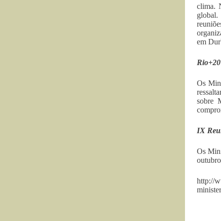
clima. 
global.
reuniõe
organiz
em Dur
Rio+20
Os Mini
ressalt
sobre 
comprom
IX Reun
Os Mini
outubro
http://
ministe