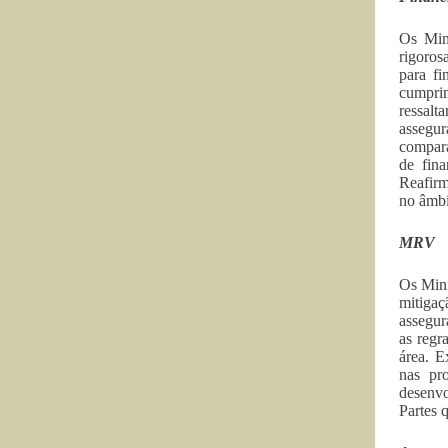
Os Min
rigoros
para f
cumpri
ressalt
assegur
compará
de fina
Reafirm
no âmbi
MRV
Os Mini
mitigaç
assegur
as regr
área. E
nas pr
desenvo
Partes 