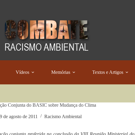
Vídeos
Memórias
Textos e Artigos
ação Conjunta do BASIC sobre Mudança do Clima
9 de agosto de 2011
Racismo Ambiental
ção conjunta proferida na conclusão da VIII Reunião Ministerial 