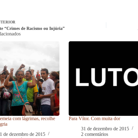
TERIOR
te “Crimes de Racismo ou Injúria”
elacionados
meia com lágrimas, recolhe
Para Vítor. Com muita dor
gria
31 de dezembro de 2015
1 de dezembro de 2015
2 comentários