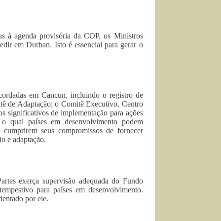
as à agenda provisória da COP, os Ministros
dir em Durban. Isto é essencial para gerar o
acordadas em Cancun, incluindo o registro de
itê de Adaptação; o Comitê Executivo, Centro
s significativos de implementação para ações
b o qual países em desenvolvimento podem
s cumprirem seus compromissos de fornecer
ão e adaptação.
 Partes exerça supervisão adequada do Fundo
tempestivo para países em desenvolvimento.
entado por ele.