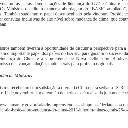
Notaram as claras demonstrações de liderança do G77 e China e sua 
 Os Ministros decidiram manter a abordagem do “BASIC ampliado”, d
s. Também saudaram o papel desempenhado pela vindoura Presidênci
ar consultas inclusivas de alto nível sobre mudança do clima, que cont
ban.
stros também tiveram a oportunidade de discutir a perspective para 
aram o importante papel dos países do BASIC para garantir o sucesso
Mudança do Clima e a Conferência de Nova Delhi sobre Biodivers
isso de avançar soluções multilaterais para problemas globais.
ião de Ministros
stros receberam com satisfação a oferta da China para sediar a IX 
 e 1° de novembro. Uma reunião de peritos será realizada juntamente co
www.itamaraty.gov.br/sala-de-imprensa/notas-a-imprensa/declaracao-conj
rial-do-basic-sobre-mudanca-do-clima-2013-inhotim-minas-gerais-26-e