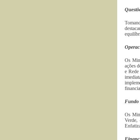
Questõe
Tomando
destaca
equilíb
Operac
Os Mini
ações d
e Rede 
imedia
implem
financi
Fundo 
Os Mini
Verde,
Enfatiz
Financ