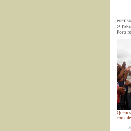
POST
AN
2° Deba
Posts r
Quem se
com ale
3