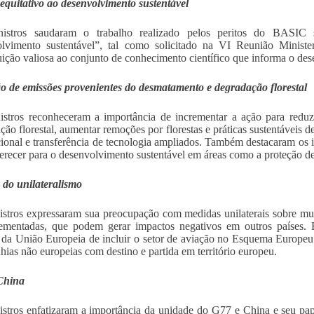
equitativo ao desenvolvimento sustentável
istros saudaram o trabalho realizado pelos peritos do BASIC 
olvimento sustentável”, tal como solicitado na VI Reunião Minist
uição valiosa ao conjunto de conhecimento científico que informa o des
 de emissões provenientes do desmatamento e degradação florestal
stros reconheceram a importância de incrementar a ação para reduz
ção florestal, aumentar remoções por florestas e práticas sustentáveis 
cional e transferência de tecnologia ampliados. Também destacaram os
erecer para o desenvolvimento sustentável em áreas como a proteção de
 do unilateralismo
stros expressaram sua preocupação com medidas unilaterais sobre m
lementadas, que podem gerar impactos negativos em outros países.
 da União Europeia de incluir o setor de aviação no Esquema Europe
ias não europeias com destino e partida em território europeu.
China
stros enfatizaram a importância da unidade do G77 e China e seu pa