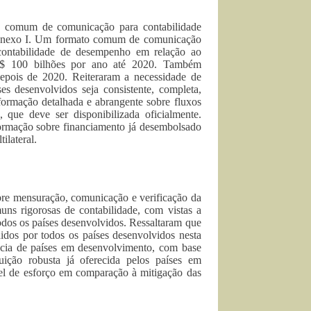
o comum de comunicação para contabilidade
do Anexo I. Um formato comum de comunicação
 contabilidade de desempenho em relação ao
S$ 100 bilhões por ano até 2020. Também
depois de 2020. Reiteraram a necessidade de
es desenvolvidos seja consistente, completa,
formação detalhada e abrangente sobre fluxos
, que deve ser disponibilizada oficialmente.
rmação sobre financiamento já desembolsado
ilateral.
bre mensuração, comunicação e verificação da
ns rigorosas de contabilidade, com vistas a
odos os países desenvolvidos. Ressaltaram que
idos por todos os países desenvolvidos nesta
ência de países em desenvolvimento, com base
ição robusta já oferecida pelos países em
el de esforço em comparação à mitigação das