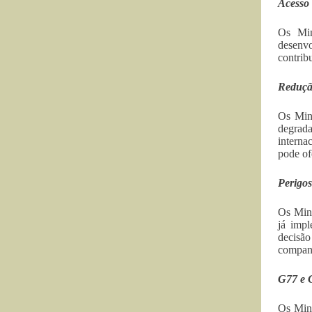
Acesso 
Os Min
desenv
contrib
Redução
Os Mini
degrada
interna
pode of
Perigos
Os Mini
já imp
decisão
companh
G77 e 
Os Mini