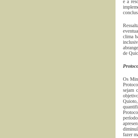
e a res
impleme
conclus
Ressal
eventua
clima b
inclus
abrange
de Quio
Protoco
Os Mini
Protoco
sejam 
objetiv
Quioto
quantif
Protoco
períod
apresen
diminuí
fazer m