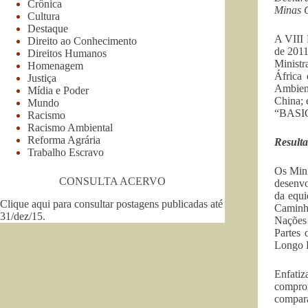
Crônica
Minas G
Cultura
Destaque
A VIII 
Direito ao Conhecimento
de 2011
Direitos Humanos
Ministr
Homenagem
África
Justiça
Ambien
Mídia e Poder
China; 
Mundo
“BASIC 
Racismo
Racismo Ambiental
Reforma Agrária
Result
Trabalho Escravo
Os Mini
CONSULTA ACERVO
desenvo
da equi
Clique aqui para consultar postagens publicadas até
Caminho
31/dez/15
.
Nações
Partes
Longo 
Enfati
comprom
compará