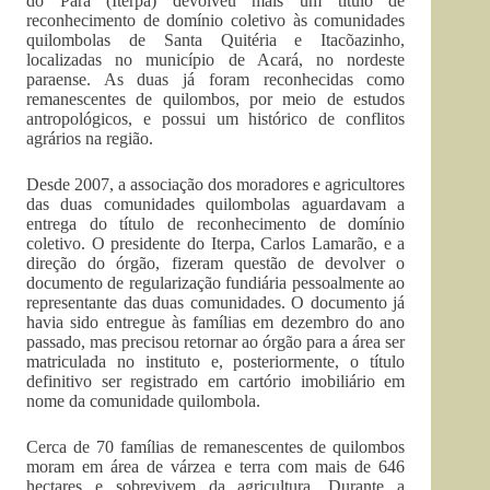
do Pará (Iterpa) devolveu mais um título de
reconhecimento de domínio coletivo às comunidades
quilombolas de Santa Quitéria e Itacõazinho,
localizadas no município de Acará, no nordeste
paraense. As duas já foram reconhecidas como
remanescentes de quilombos, por meio de estudos
antropológicos, e possui um histórico de conflitos
agrários na região.
Desde 2007, a associação dos moradores e agricultores
das duas comunidades quilombolas aguardavam a
entrega do título de reconhecimento de domínio
coletivo. O presidente do Iterpa, Carlos Lamarão, e a
direção do órgão, fizeram questão de devolver o
documento de regularização fundiária pessoalmente ao
representante das duas comunidades. O documento já
havia sido entregue às famílias em dezembro do ano
passado, mas precisou retornar ao órgão para a área ser
matriculada no instituto e, posteriormente, o título
definitivo ser registrado em cartório imobiliário em
nome da comunidade quilombola.
Cerca de 70 famílias de remanescentes de quilombos
moram em área de várzea e terra com mais de 646
hectares e sobrevivem da agricultura. Durante a