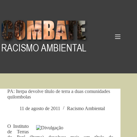
Pular
para
o
conteúdo
PA: Iterpa devolve título de terra a duas comunidades
quilombolas
11 de agosto de 2011
Racismo Ambiental
O Instituto
de Terras