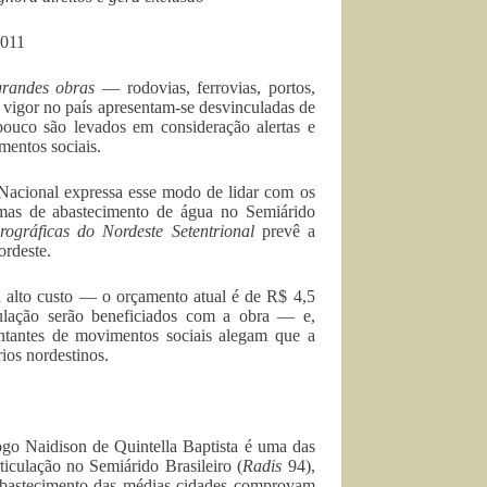
2011
grandes obras
— rodovias, ferrovias, portos,
 vigor no país apresentam-se desvinculadas de
uco são levados em consideração alertas e
mentos sociais.
 Nacional expressa esse modo de lidar com os
mas de abastecimento de água no Semiárido
ográficas do Nordeste Setentrional
prevê a
ordeste.
eu alto custo — o orçamento atual é de R$ 4,5
ulação serão beneficiados com a obra — e,
entantes de movimentos sociais alegam que a
rios nordestinos.
ogo Naidison de Quintella Baptista é uma das
ticulação no Semiárido Brasileiro (
Radis
94),
bastecimento das médias cidades comprovam