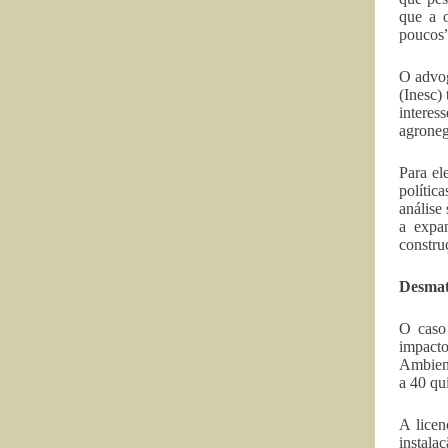
que a o
poucos”
O advog
(Inesc)
interes
agroneg
Para el
polític
análise
a expan
constru
Desmat
O caso
impacto
Ambient
a 40 qu
A licen
instala