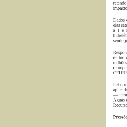
retendo
impacto
Dados d
elas se
a 1 e i
hidrelé
sendo j
Respons
de hidr
milhõe
(compen
CFURH 
Pelas r
aplicad
— nem u
Águas 
Recurs
Pressõe