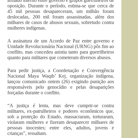
armado interno entre governo e grupos guerrilheiros de
oposição. Durante o período, estima-se que cerca de
45 mil pessoas desapareceram, um milhão foram
deslocadas, 200 mil foram assassinadas, além dos
milhares de casos de abusos sexuais, sobretudo contra
mulheres indígenas.
A assinatura de um Acordo de Paz entre governo e
Unidade Revolucionária Nacional (URNG) pôs fim ao
conflito, mas concedeu anistia tanto para guerrilheiros
quanto para militares que cometeram diversos abusos.
Para pedir justiça, a Coordenação e Convergência
Nacional Maya Waqib’ Kej, organização indígena,
lançou comunicado ontem (26) exigindo punição aos
responsáveis pelo genocídio e pelas desaparições
forçadas durante o conflito.
“A justiça é lenta, mas deve cumprir-se contra
militares, ex-patrulheiros e poderes econômicos que,
sob a proteção do Estado, massacraram, torturaram,
violaram mulheres e fizeram desaparecer milhares de
pessoas inocentes; entre eles, adultos, jovens e
crianças”, ressaltam.