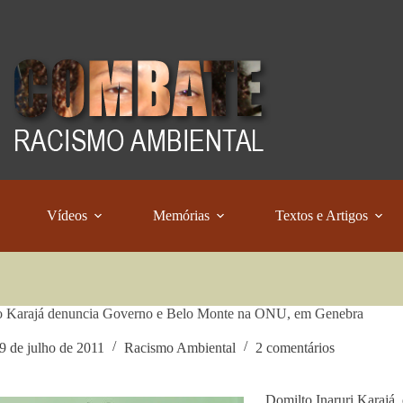
Vídeos
Memórias
Textos e Artigos
o Karajá denuncia Governo e Belo Monte na ONU, em Genebra
9 de julho de 2011
Racismo Ambiental
2 comentários
Domilto Inaruri Karajá,