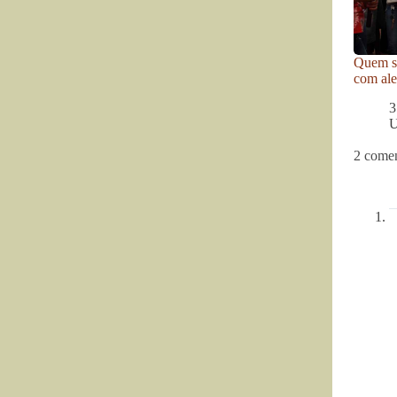
Quem se
com ale
3
U
2 comen