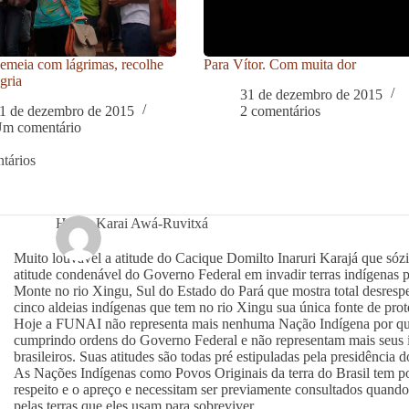
meia com lágrimas, recolhe
Para Vítor. Com muita dor
gria
31 de dezembro de 2015
1 de dezembro de 2015
2 comentários
m comentário
tários
Heitor Karai Awá-Ruvitxá
Muito louvável a atitude do Cacique Domilto Inaruri Karajá que sóz
atitude condenável do Governo Federal em invadir terras indígenas pa
Monte no rio Xingu, Sul do Estado do Pará que mostra total desrespe
cinco aldeias indígenas que tem no rio Xingu sua única fonte de prote
Hoje a FUNAI não representa mais nenhuma Nação Indígena por q
cumprindo ordens do Governo Federal e não representam mais seus i
brasileiros. Suas atitudes são todas pré estipuladas pela presidência d
As Nações Indígenas como Povos Originais da terra do Brasil tem por
respeito e o apreço e necessitam ser previamente consultados quan
pelas terras que eles usam para sobreviver.