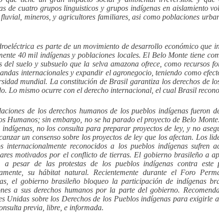
as de cuatro grupos linguisticos y grupos indígenas en aislamiento vo
 fluvial, mineros, y agricultores familiares, asi como poblaciones urba
droeléctrica es parte de un movimiento de desarrollo económico que i
mente 40 mil indígenas y poblaciones locales. El Belo Monte tiene com
s del suelo y subsuelo que la selva amazona ofrece, como recursos for
andas internacionales y expandir el agronegocio, teniendo como efecto
rsidad mundial. La constitución de Brasil garantiza los derechos de lo
do. Lo mismo ocurre con el derecho internacional, el cual Brasil recono
laciones de los derechos humanos de los pueblos indígenas fueron 
s Humanos; sin embargo, no se ha parado el proyecto de Belo Monte. 
 indígenas, no los consulta para preparar proyectos de ley, y no asegu
canzar un consenso sobre los proyectos de ley que los afectan. Los lid
s internacionalmente reconocidos a los pueblos indígenas sufren a
lares motivados por el conflicto de tierras. El gobierno brasileño a 
l, a pesar de las protestas de los pueblos indígenas contra este 
ctamente, su hábitat natural. Recientemente durante el Foro Perm
as, el gobierno brasileño bloqueo la participación de indígenas br
ones a sus derechos humanos por la parte del gobierno. Recomenda
s Unidas sobre los Derechos de los Pueblos indígenas para exigirle a
onsulta previa, libre, e informada.