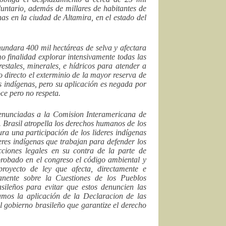
luntario, además de millares de habitantes de
nas en la ciudad de Altamira, en el estado del
nundara 400 mil hectáreas de selva y afectara
o finalidad explorar intensivamente todas las
estales, minerales, e hídricos para atender a
 directo el exterminio de la mayor reserva de
s indígenas, pero su aplicación es negada por
ce pero no respeta.
denunciadas a la Comision Interamericana de
Brasil atropella los derechos humanos de los
ra una participación de los lideres indígenas
eres indígenas que trabajan para defender los
cciones legales en su contra de la parte de
aprobado en el congreso el código ambiental y
proyecto de ley que afecta, directamente e
anente sobre la Cuestiones de los Pueblos
asileños para evitar que estos denuncien las
mos la aplicación de la Declaracion de las
l gobierno brasileño que garantize el derecho