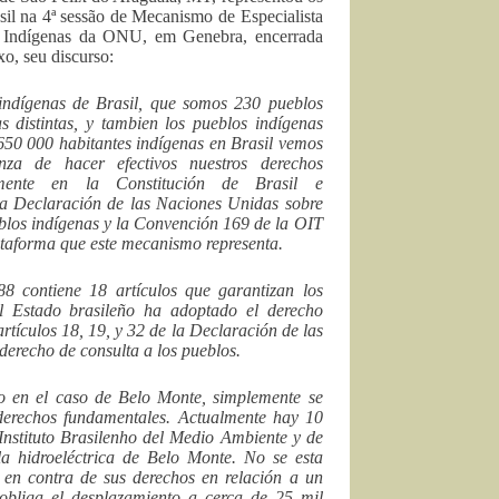
il na 4ª sessão de Mecanismo de Especialista
 Indígenas da ONU, em Genebra, encerrada
xo, seu discurso:
indígenas de Brasil, que somos 230 pueblos
s distintas, y tambien los pueblos indígenas
650 000 habitantes indígenas en Brasil vemos
a de hacer efectivos nuestros derechos
lmente en la Constitución de Brasil e
la Declaración de las Naciones Unidas sobre
blos indígenas y la Convención 169 de la OIT
lataforma que este mecanismo representa.
8 contiene 18 artículos que garantizan los
El Estado brasileño ha adoptado el derecho
rtículos 18, 19, y 32 de la Declaración de las
derecho de consulta a los pueblos.
o en el caso de Belo Monte, simplemente se
s derechos fundamentales. Actualmente hay 10
 Instituto Brasilenho del Medio Ambiente y de
a hidroeléctrica de Belo Monte. No se esta
n en contra de sus derechos en relación a un
 obliga el desplazamiento a cerca de 25 mil