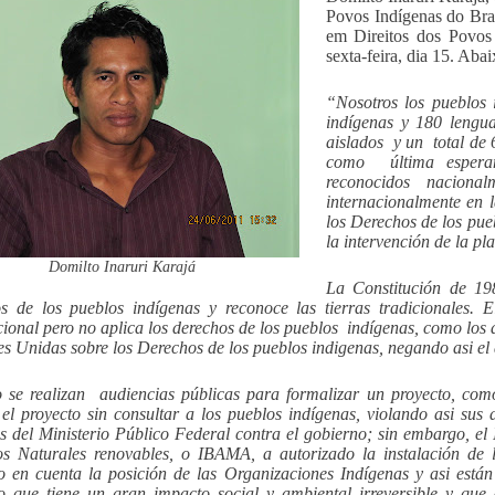
Povos Indígenas do Bras
em Direitos dos Povos
sexta-feira, dia 15. Abai
“Nosotros los pueblos 
indígenas y 180 lengua
aislados y un total de 
como última esperanz
reconocidos naciona
internacionalmente en 
los Derechos de los pue
la intervención de la p
Domilto Inaruri Karajá
La Constitución de 198
s de los pueblos indígenas y reconoce las tierras tradicionales. 
cional pero no aplica los derechos de los pueblos indígenas, como los a
s Unidas sobre los Derechos de los pueblos indigenas, negando asi el 
se realizan audiencias públicas para formalizar un proyecto, com
el proyecto sin consultar a los pueblos indígenas, violando asi su
s del Ministerio Público Federal contra el gobierno; sin embargo, el
s Naturales renovables, o IBAMA, a autorizado la instalación de l
o en cuenta la posición de las Organizaciones Indígenas y asi está
o que tiene un gran impacto social y ambiental irreversible y que