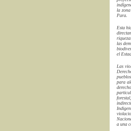
indígen
la zona
Para.
Esta hi
directa
riqueza
las dem
biodive
el Esta
Las vio
Derecho
pueblos
para al
derecho
particu
foresta
indire
Indigen
violaci
Nacione
a una c