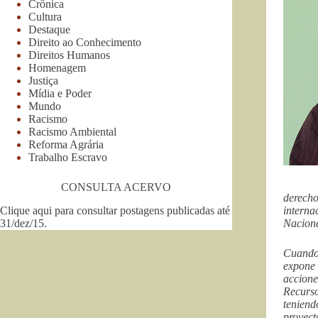
Crônica
Cultura
Destaque
Direito ao Conhecimento
Direitos Humanos
Homenagem
Justiça
Mídia e Poder
Mundo
Racismo
Racismo Ambiental
Reforma Agrária
Trabalho Escravo
CONSULTA ACERVO
derecho
Clique aqui para consultar postagens publicadas até
interna
31/dez/15
.
Nacione
Cuando 
expone 
accione
Recurso
teniend
proyect