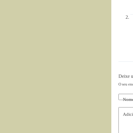
Deixe 
O seu en
Nom
Adici