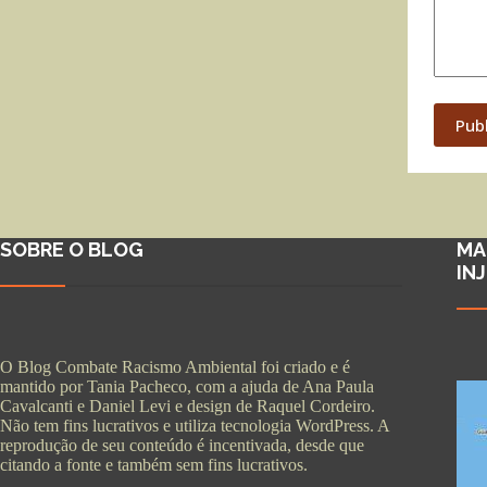
Pub
SOBRE O BLOG
MA
IN
O Blog Combate Racismo Ambiental foi criado e é
mantido por Tania Pacheco, com a ajuda de Ana Paula
Cavalcanti e Daniel Levi e design de Raquel Cordeiro.
Não tem fins lucrativos e utiliza tecnologia WordPress. A
reprodução de seu conteúdo é incentivada, desde que
citando a fonte e também sem fins lucrativos.