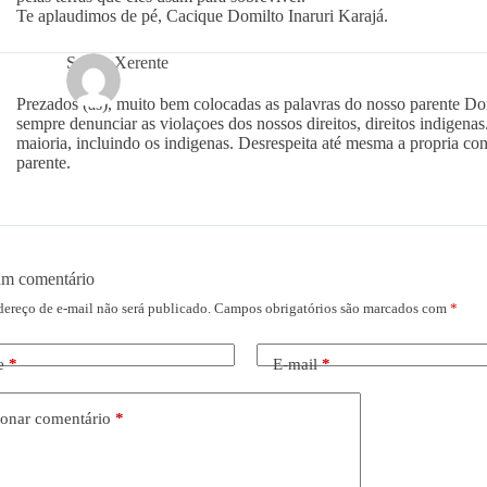
Te aplaudimos de pé, Cacique Domilto Inaruri Karajá.
Srewe Xerente
Prezados (as), muito bem colocadas as palavras do nosso parente Domi
sempre denunciar as violaçoes dos nossos direitos, direitos indigenas.
maioria, incluindo os indigenas. Desrespeita até mesma a propria con
parente.
um comentário
dereço de e-mail não será publicado.
Campos obrigatórios são marcados com
*
e
*
E-mail
*
onar comentário
*