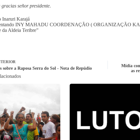
gracias señor presidente.
 Inaruri Karajá
sentando INY MAHADU COORDENAÇÃO ( ORGANIZAÇÃO KA
 da Aldeia Teribre”
TERIOR
Mídia come
s sobre a Raposa Serra do Sol - Nota de Repúdio
as r
elacionados