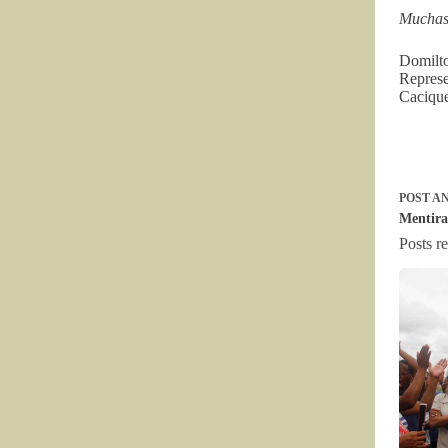
Muchas 
Domilto
Repre
Cacique
POST
AN
Mentira
Posts r