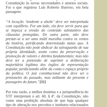
Constituição às novas necessidades e anseios sociais.
Foi o que registrou Luís Roberto Barroso, em bela
passagem:
“A locução ‘tendente a abolir’ deve ser interpretada
com equilíbrio. Por um lado, ela deve servir para que
se impeça a erosão do conteúdo substantivo das
cláusulas protegidas. De outra parte, não deve
prestar-se a ser uma inútil muralha contra os ventos
da história, petrificando determinado status quo. A
Constituição não pode abdicar da salvaguarda de sua
própria identidade, assim como da preservação e
promoção de valores e direitos fundamentais; mas não
deve ter a pretensão de suprimir a deliberação
majoritária legítima dos órgãos de representação
popular, juridicizando além da conta o espaço próprio
da política. O juiz constitucional não deve ser o
prisioneiro do passado, mas militante do presente e
passageiro do futuro.”
[31]
Por esta razão, a melhor doutrina e a jurisprudência do
STF interpretam o art. 60, § 4º, da Constituição, não
como uma proibição absoluta de que haja qualquer
tipo de alteração nos preceitos e institutos relacionados