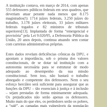
A instituição contava, em março de 2014, com apenas
555 defensores públicos federais em seus quadros, que
deveriam atuar perante nada menos que 8.175
magistrados(!): 1714 juízes federais, 3.250 juízes do
trabalho, 3.178 juízes eleitorais, 33 juízes militares
federais togados e 82 ministros de tribunais
superiores[13]. Implantada de forma “emergencial e
provisória” pela Lei 9.020/95, a Defensoria Pública da
União, 20 anos depois, continua atuando sem contar
com carreiras administrativas próprias.
Estes dados revelam deficiências crônicas da DPU, e
apontam a importância, sob o prisma dos valores
constitucionais, de se dotar tal instituição com a
autonomia necessária para se estruturar de modo
adequado ao desempenho da sua missão
constitucional. Sem isso, não bastará o trabalho
abnegado e competente dos defensores. Nem o seu
esforço hercúleo será suficiente para assegurar que as
funções da DPU – tão essenciais à justiça e à inclusão
– sejam prestadas de forma minimamente adequada.
Os prejudicados não serão apenas os defensores.
Muito mais do que eles, os perdedores serão os pobres,
a “ralé”, as camadas mais vulneráveis da população