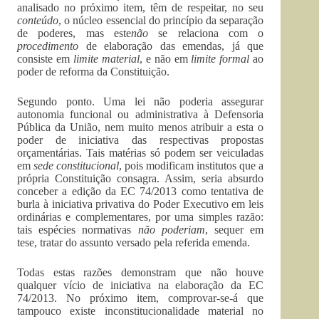
analisado no próximo item, têm de respeitar, no seu
conteúdo
, o núcleo essencial do princípio da separação
de poderes, mas este
não
se relaciona com o
procedimento
de elaboração das emendas, já que
consiste em
limite material
, e não em
limite formal
ao
poder de reforma da Constituição.
Segundo ponto. Uma lei não poderia assegurar
autonomia funcional ou administrativa à Defensoria
Pública da União, nem muito menos atribuir a esta o
poder de iniciativa das respectivas propostas
orçamentárias. Tais matérias só podem ser veiculadas
em
sede constitucional
, pois modificam institutos que a
própria Constituição consagra. Assim, seria absurdo
conceber a edição da EC 74/2013 como tentativa de
burla à iniciativa privativa do Poder Executivo em leis
ordinárias e complementares, por uma simples razão:
tais espécies normativas
não poderiam
, sequer em
tese, tratar do assunto versado pela referida emenda.
Todas estas razões demonstram que não houve
qualquer vício de iniciativa na elaboração da EC
74/2013. No próximo item, comprovar-se-á que
tampouco existe inconstitucionalidade material no