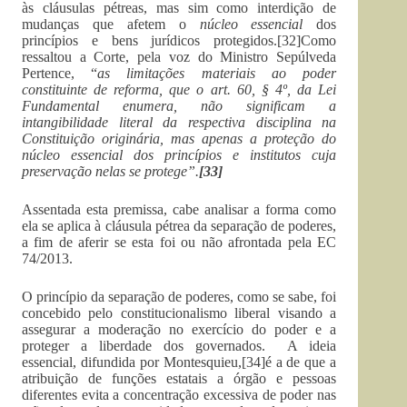
às cláusulas pétreas, mas sim como interdição de
mudanças que afetem o
núcleo essencial
dos
princípios e bens jurídicos protegidos.[32]Como
ressaltou a Corte, pela voz do Ministro Sepúlveda
Pertence, “
as limitações materiais ao poder
constituinte de reforma, que o art. 60, § 4º, da Lei
Fundamental enumera, não significam a
intangibilidade literal da respectiva disciplina na
Constituição originária, mas apenas a proteção do
núcleo essencial dos princípios e institutos cuja
preservação nelas se protege”.
[33]
Assentada esta premissa, cabe analisar a forma como
ela se aplica à cláusula pétrea da separação de poderes,
a fim de aferir se esta foi ou não afrontada pela EC
74/2013.
O princípio da separação de poderes, como se sabe, foi
concebido pelo constitucionalismo liberal visando a
assegurar a moderação no exercício do poder e a
proteger a liberdade dos governados. A ideia
essencial, difundida por Montesquieu,[34]é a de que a
atribuição de funções estatais a órgão e pessoas
diferentes evita a concentração excessiva de poder nas