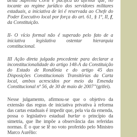
desta Suprema Corte é pacífica ao afirmar que, no
tocante ao regime jurídico dos servidores militares
estaduais, a iniciativa de lei é reservada ao Chefe do
Poder Executivo local por força do art. 61, § 1º, II,
f
,
da Constituição.
II- O vício formal não é superado pelo fato de a
iniciativa legislativa ostentar hierarquia
constitucional.
III Ação direta julgada procedente para declarar a
inconstitucionalidade do artigo 148-A da Constituição
do Estado de Rondônia e do artigo 45 das
Disposições Constitucionais Transitórias da Carta
local, ambos acrescidos por meio da Emenda
Constitucional nº 56, de 30 de maio de 2007”
(grifei).
Nesse julgamento, afirmou-se que o objetivo da
extensão das regras de iniciativa privativa à reforma
das cartas estaduais é impedir que, pela via da emenda,
possa o legislativo estadual
burlar
o princípio da
simetria, que lhe impõe a observância das referidas
normas. É o que se lê no voto proferido pelo Ministro
Marco Aurélio: