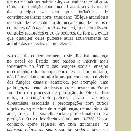
mãos de qualquer autoridade, contendo o despotismo.
Outra contribuição fundamental ao desenvolvimento
do princípio se deu por influência do
constitucionalismo norte-americano,[35]que articulou a
necessidade de instituição de mecanismos de “freios e
contrapesos” (
checks and balances),
que permitissem
controles recíprocos entre os poderes, de forma a evitar
que qualquer deles pudesse atuar abusivamente no
âmbito das respectivas competências.
No cenário contemporâneo, a significativa mudança
no papel do Estado, que passou a intervir mais
fortemente no âmbito das relações sociais, ensejou
uma releitura do princípio em questão. Por um lado,
não há mais tanta ortodoxia no que concerne à divisão
das funções estatais: admite-se, por exemplo, uma
participação maior do Executivo e mesmo no Poder
Judiciário no processo de produção do Direito. Por
outro, a separação de poderes passou a ser mais
diretamente associada a preocupações com outros
objetivos, especialmente a legitimação democrática da
atuação estatal, a sua eficiência e profissionalismo, e a
proteção efetiva dos direitos fundamentais[36]. Nesse
contexto, como registrei em obra doutrinária, “
a
cláusula pétrea da separação de poderes deve ser