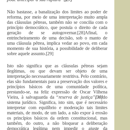
Não bastasse, a banalização dos limites ao poder de
reforma, por meio de uma interpretação muito ampla
das cláusulas pétreas, também não se concilia com o
princípio democrático, que postula o direito de cada
geração de se autogovernar.[28]Afinal, o
entrincheiramento de uma decisão, sob o manto de
uma cláusula pétrea, implica vedar ao povo, em cada
momento de sua história, a possibilidade de deliberar
sobre aquele assunto.[29]
Isto não significa que as cláusulas pétreas sejam
ilegítimas, ou que devam ser objeto de uma
interpretação necessariamente restritiva. Pelo contrário,
elas são fundamentais para a preservação dos valores e
princípios básicos de uma comunidade política,
prestando-se, na feliz expressão de Oscar Vilhena
Vieira, à salvaguarda da “
reserva de justiça”
[30]
do
sistema jurídico. Significa, isto sim, que é necessário
interpretar com equilíbrio e moderação tais limites
materiais, de modo, de um lado, a não expor à erosão
os princípios básicos da ordem constitucional, mas
também, do outro, a não bloquear a deliberação
democrática legítima nem impedir o ajuste da