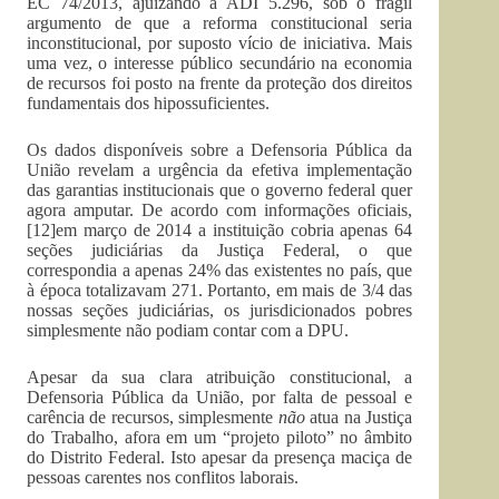
EC 74/2013, ajuizando a ADI 5.296, sob o frágil
argumento de que a reforma constitucional seria
inconstitucional, por suposto vício de iniciativa. Mais
uma vez, o interesse público secundário na economia
de recursos foi posto na frente da proteção dos direitos
fundamentais dos hipossuficientes.
Os dados disponíveis sobre a Defensoria Pública da
União revelam a urgência da efetiva implementação
das garantias institucionais que o governo federal quer
agora amputar. De acordo com informações oficiais,
[12]em março de 2014 a instituição cobria apenas 64
seções judiciárias da Justiça Federal, o que
correspondia a apenas 24% das existentes no país, que
à época totalizavam 271. Portanto, em mais de 3/4 das
nossas seções judiciárias, os jurisdicionados pobres
simplesmente não podiam contar com a DPU.
Apesar da sua clara atribuição constitucional, a
Defensoria Pública da União, por falta de pessoal e
carência de recursos, simplesmente
não
atua na Justiça
do Trabalho, afora em um “projeto piloto” no âmbito
do Distrito Federal. Isto apesar da presença maciça de
pessoas carentes nos conflitos laborais.