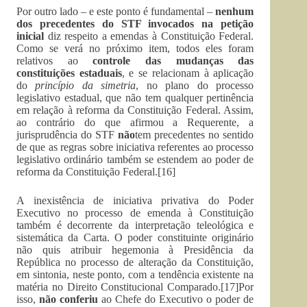
Por outro lado – e este ponto é fundamental –
nenhum
dos precedentes do STF invocados na petição
inicial
diz respeito a emendas à Constituição Federal.
Como se verá no próximo item, todos eles foram
relativos ao
controle das mudanças das
constituições estaduais
, e se relacionam à aplicação
do
princípio da simetria
, no plano do processo
legislativo estadual, que não tem qualquer pertinência
em relação à reforma da Constituição Federal. Assim,
ao contrário do que afirmou a Requerente, a
jurisprudência do STF
não
tem precedentes no sentido
de que as regras sobre iniciativa referentes ao processo
legislativo ordinário também se estendem ao poder de
reforma da Constituição Federal.[16]
A inexistência de iniciativa privativa do Poder
Executivo no processo de emenda à Constituição
também é decorrente da interpretação teleológica e
sistemática da Carta. O poder constituinte originário
não quis atribuir hegemonia à Presidência da
República no processo de alteração da Constituição,
em sintonia, neste ponto, com a tendência existente na
matéria no Direito Constitucional Comparado.[17]Por
isso,
não conferiu
ao Chefe do Executivo o poder de