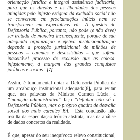
orientação jurídica e integral assistência judiciária,
para que os direitos e as liberdades das pessoas
atingidas pelo injusto estigma da exclusão social não
se convertam em proclamações inúteis nem se
transformem em expectativas vãs. A questão da
Defensoria Pública, portanto, não pode (e não deve)
ser tratada de maneira inconsequente, porque de sua
adequada organização e efetiva institucionalização
depende a proteção jurisdicional de milhões de
pessoas – carentes e desassistidas – que sofrem
inaceitável processo de exclusão que as coloca,
injustamente, à margem das grandes conquistas
jurídicas e sociais”.
[7]
Assim, é fundamental dotar a Defensoria Pública de
um arcabouço institucional adequado[8], para evitar
que, nas palavras da Ministra Carmen Lúcia, a
“inanição administrativa”
faça
“definhar não só a
Defensoria Pública, mas o próprio quadro de desvalia
social dos mais carentes”
[9]
.
Esta conclusão não
resulta da especulação teórica abstrata, mas da análise
de dados concretos da realidade.
É que, apesar do seu inequívoco relevo constitucional,