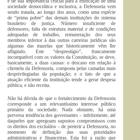
e de sua importância crucial para a edificação de uma
sociedade democrática e inclusiva, a Defensoria vem
sendo tratada, ao longo dos anos, como uma espécie
de “prima pobre” das demais instituições do sistema
brasileiro de justiça. Número insuficiente de
defensores, falta de estrutura material e de condições
adequadas de trabalho, remuneração dos seus
membros inferior à das outras carreiras jurídicas são
algumas das mazelas que historicamente vêm lhe
afligindo. Este “desprestígio”, francamente
incompatível com os valores da Constituição, se deve,
basicamente, a duas causas: o descaso em relação à
clientela da Defensoria, composta pelas camadas mais
desprivilegiadas da população; e o fato de que a
atuação eficiente da instituição tende a gerar despesa
pública, e não receita.
Não há dúvida de que o fortalecimento da Defensoria
corresponde a um relevantíssimo interesse público
primário da sociedade. Nada obstante, há uma
perversa tendência dos governantes – infelizmente, até
daqueles que apregoam supostos compromissos com
os direitos dos excluídos – de preterir a Defensoria, no
momento de definição das suas prioridades
administrativas e financeiras. Esta foi a razão que