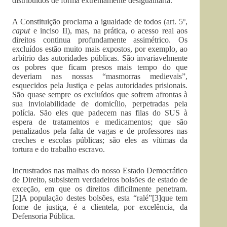
distribuídos de forma extremamente desigualitária.
A Constituição proclama a igualdade de todos (art. 5º,
caput
e inciso II), mas, na prática, o acesso real aos
direitos continua profundamente assimétrico. Os
excluídos estão muito mais expostos, por exemplo, ao
arbítrio das autoridades públicas. São invariavelmente
os pobres que ficam presos mais tempo do que
deveriam nas nossas “masmorras medievais”,
esquecidos pela Justiça e pelas autoridades prisionais.
São quase sempre os excluídos que sofrem afrontas à
sua inviolabilidade de domicílio, perpetradas pela
polícia. São eles que padecem nas filas do SUS à
espera de tratamentos e medicamentos; que são
penalizados pela falta de vagas e de professores nas
creches e escolas públicas; são eles as vítimas da
tortura e do trabalho escravo.
Incrustrados nas malhas do nosso Estado Democrático
de Direito, subsistem verdadeiros bolsões de estado de
exceção, em que os direitos dificilmente penetram.
[2]A população destes bolsões, esta “ralé”[3]que tem
fome de justiça, é a clientela, por excelência, da
Defensoria Pública.