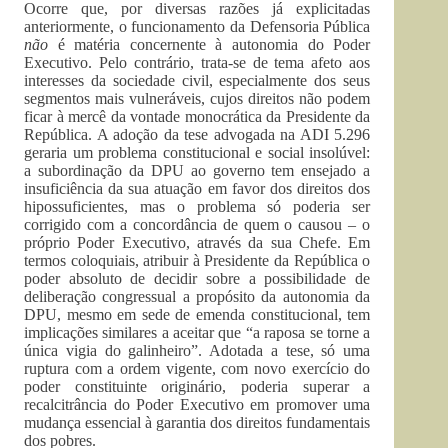
Ocorre que, por diversas razões já explicitadas
anteriormente, o funcionamento da Defensoria Pública
não
é matéria concernente à autonomia do Poder
Executivo. Pelo contrário, trata-se de tema afeto aos
interesses da sociedade civil, especialmente dos seus
segmentos mais vulneráveis, cujos direitos não podem
ficar à mercê da vontade monocrática da Presidente da
República. A adoção da tese advogada na ADI 5.296
geraria um problema constitucional e social insolúvel:
a subordinação da DPU ao governo tem ensejado a
insuficiência da sua atuação em favor dos direitos dos
hipossuficientes, mas o problema só poderia ser
corrigido com a concordância de quem o causou – o
próprio Poder Executivo, através da sua Chefe. Em
termos coloquiais, atribuir à Presidente da República o
poder absoluto de decidir sobre a possibilidade de
deliberação congressual a propósito da autonomia da
DPU, mesmo em sede de emenda constitucional, tem
implicações similares a aceitar que “a raposa se torne a
única vigia do galinheiro”. Adotada a tese, só uma
ruptura com a ordem vigente, com novo exercício do
poder constituinte originário, poderia superar a
recalcitrância do Poder Executivo em promover uma
mudança essencial à garantia dos direitos fundamentais
dos pobres.