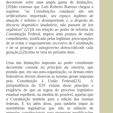
decorrente sofre uma ampla gama de limitações,
[20]tão extensas que Luís Roberto Barroso chegou a
registrar: “
as Constituições estaduais são um
artificialismo importado, seu espaço legítimo de
atuação é mínimo e desimportante e, a despeito do
discurso dogmático laudatório, não passam de leis
orgânicas
”.[21]Já em relação ao poder de reforma da
Constituição Federal, impera uma postura de maior
comedimento, justificada pelas legítimas preocupações
de se evitar o
engessamento excessivo
da Constituição
e de se proteger o
autogoverno democrático
de cada
geração,[22]como se verá no próximo item.
Uma das limitações impostas ao poder constituinte
decorrente consiste no
princípio da simetria,
que
postula que, em sua auto-organização, os demais entes
federativos devem observar as normas gerais impostas
pela Constituição à União Federal[23]. A
jurisprudência do STF extraiu desse princípio a
exigência de que as regras do processo legislativo
estadual espelhem, na medida do possível, aquelas que
a Constituição instituiu para a edição das normas
federais. E foi além disso, para também impor às
assembleias legislativas que não se utilizem de
emendas constitucionais para promover modificações