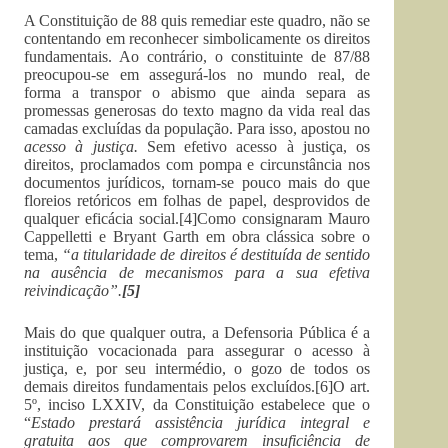
A Constituição de 88 quis remediar este quadro, não se
contentando em reconhecer simbolicamente os direitos
fundamentais. Ao contrário, o constituinte de 87/88
preocupou-se em assegurá-los no mundo real, de
forma a transpor o abismo que ainda separa as
promessas generosas do texto magno da vida real das
camadas excluídas da população. Para isso, apostou no
acesso à justiça.
Sem efetivo acesso à justiça, os
direitos, proclamados com pompa e circunstância nos
documentos jurídicos, tornam-se pouco mais do que
floreios retóricos em folhas de papel, desprovidos de
qualquer eficácia social.[4]Como consignaram Mauro
Cappelletti e Bryant Garth em obra clássica sobre o
tema,
“a titularidade de direitos é destituída de sentido
na ausência de mecanismos para a sua efetiva
reivindicação”.
[5]
Mais do que qualquer outra, a Defensoria Pública é a
instituição vocacionada para assegurar o acesso à
justiça, e, por seu intermédio, o gozo de todos os
demais direitos fundamentais pelos excluídos.[6]O art.
5º, inciso LXXIV, da Constituição estabelece que o
“
Estado prestará assistência jurídica integral e
gratuita aos que comprovarem insuficiência de