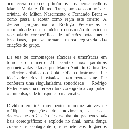
acontecera em seus primórdios nos bem-sucedidos
Maria, Maria e Último Trem, ambos com música
original de Milton Nascimento e Fernando Brant –
como passa a adotar como regra este critério. A
decisão proporciona a Rodrigo Pederneiras a
oportunidade de dar início à construção do extenso
vocabulário coreográfico, de inflexões notadamente
brasilianas, que se tornaria marca registrada das
criações do grupo.
Da teia de combinações rítmicas e timbrísticas em
torno do número 21, contida nas partituras
geometrizadas criadas por Marco Antônio Guimarães
– diretor artístico do Uakti Oficina Instrumental e
idealizador dos inusitados instrumentos que lhe
conferem uma singularíssima sonoridade –, Rodrigo
Pederneiras cria uma escritura coreográfica cujo pulso,
ou impulso, é de transpiração matemática.
Dividido em três movimentos reproduz através de
múltiplas repetições de movimento, a escala
decrescente do 21 até o 1; desenha oito pequenos hai-
kais coreográficos; e explode no final, numa dança
colorida e contagiante que remete aos folguedos