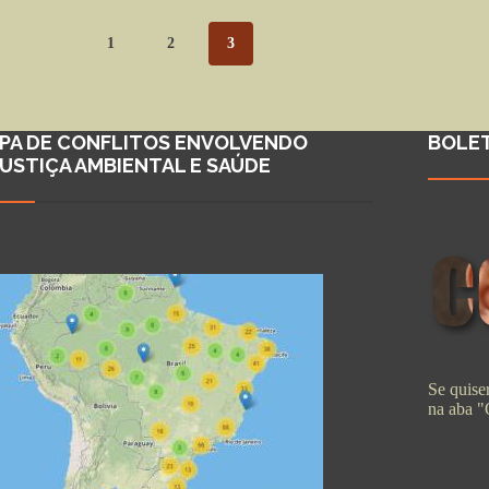
1
2
3
PA DE CONFLITOS ENVOLVENDO
BOLE
JUSTIÇA AMBIENTAL E SAÚDE
Se quiser
na aba 