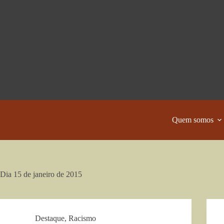
Pular
para
o
conteúdo
Quem somos
Dia
15 de janeiro de 2015
Destaque
,
Racismo