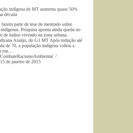
ação indígena de MT aumenta quase 50%
a década
fazem parte de tese de mestrado sobre
 indígenas. Pesquisa aponta ainda queda no
o de índios vivendo na zona urbana.
ollyana Araújo, do G1 MT Após redução até
da de 70, a população indígena voltou a
er em…
CombateRacismoAmbiental
15 de janeiro de 2015