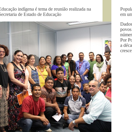
Educação indígena é tema de reunião realizada na
Popul
Secretaria de Estado de Educação
em um
Dados 
povos
númer
Por P
a déca
cresc