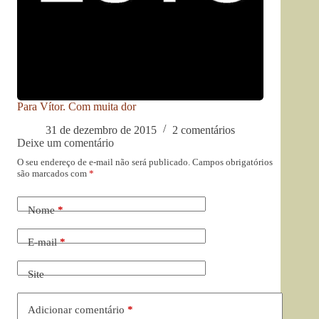
Para Vítor. Com muita dor
31 de dezembro de 2015
2 comentários
Deixe um comentário
O seu endereço de e-mail não será publicado.
Campos obrigatórios
são marcados com
*
Nome
*
E-mail
*
Site
Adicionar comentário
*