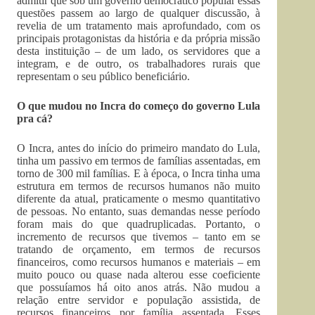
admitir que sob um governo democrático popular essas
questões passem ao largo de qualquer discussão, à
revelia de um tratamento mais aprofundado, com os
principais protagonistas da história e da própria missão
desta instituição – de um lado, os servidores que a
integram, e de outro, os trabalhadores rurais que
representam o seu público beneficiário.
O que mudou no Incra do começo do governo Lula
pra cá?
O Incra, antes do início do primeiro mandato do Lula,
tinha um passivo em termos de famílias assentadas, em
torno de 300 mil famílias. E à época, o Incra tinha uma
estrutura em termos de recursos humanos não muito
diferente da atual, praticamente o mesmo quantitativo
de pessoas. No entanto, suas demandas nesse período
foram mais do que quadruplicadas. Portanto, o
incremento de recursos que tivemos – tanto em se
tratando de orçamento, em termos de recursos
financeiros, como recursos humanos e materiais – em
muito pouco ou quase nada alterou esse coeficiente
que possuíamos há oito anos atrás. Não mudou a
relação entre servidor e população assistida, de
recursos financeiros por família assentada. Esses