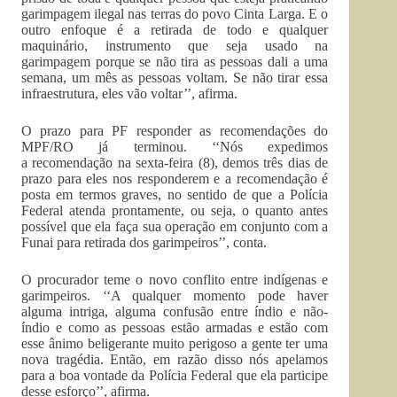
garimpagem ilegal nas terras do povo Cinta Larga. E o
outro enfoque é a retirada de todo e qualquer
maquinário, instrumento que seja usado na
garimpagem porque se não tira as pessoas dali a uma
semana, um mês as pessoas voltam. Se não tirar essa
infraestrutura, eles vão voltar’’, afirma.
O prazo para PF responder as recomendações do
MPF/RO já terminou. ‘‘Nós expedimos
a recomendação na sexta-feira (8), demos três dias de
prazo para eles nos responderem e a recomendação é
posta em termos graves, no sentido de que a Polícia
Federal atenda prontamente, ou seja, o quanto antes
possível que ela faça sua operação em conjunto com a
Funai para retirada dos garimpeiros’’, conta.
O procurador teme o novo conflito entre indígenas e
garimpeiros. ‘‘A qualquer momento pode haver
alguma intriga, alguma confusão entre índio e não-
índio e como as pessoas estão armadas e estão com
esse ânimo beligerante muito perigoso a gente ter uma
nova tragédia. Então, em razão disso nós apelamos
para a boa vontade da Polícia Federal que ela participe
desse esforço’’, afirma.