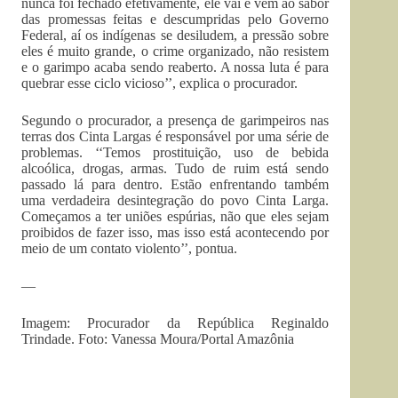
nunca foi fechado efetivamente, ele vai e vem ao sabor
das promessas feitas e descumpridas pelo Governo
Federal, aí os indígenas se desiludem, a pressão sobre
eles é muito grande, o crime organizado, não resistem
e o garimpo acaba sendo reaberto. A nossa luta é para
quebrar esse ciclo vicioso’’, explica o procurador.
Segundo o procurador, a presença de garimpeiros nas
terras dos Cinta Largas é responsável por uma série de
problemas. ‘‘Temos prostituição, uso de bebida
alcoólica, drogas, armas. Tudo de ruim está sendo
passado lá para dentro. Estão enfrentando também
uma verdadeira desintegração do povo Cinta Larga.
Começamos a ter uniões espúrias, não que eles sejam
proibidos de fazer isso, mas isso está acontecendo por
meio de um contato violento’’, pontua.
—
Imagem: Procurador da República Reginaldo
Trindade. Foto: Vanessa Moura/Portal Amazônia