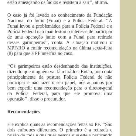
estão ameaçando os índios e resistem a sair’’, afirma.
O caso já foi levado ao conhecimento da Fundação
Nacional do Índio (Funai) e a Polícia Federal. ‘‘A
Funai levou a problemática para a Polícia Federal e a
Polícia Federal não manifestou o interesse de participar
de uma operação junto com a Funai para retirada
desses garimpeiros’’, conta. A situação motivou o
MPF/RO a emitir recomendação na última sexta-feira
(8) para que a PF interfira no caso.
‘‘Os garimpeiros estão desdenhando das instituições,
dizendo que ninguém vai lá retirá-los. Então, por conta
principalmente da postura Polícia Federal de não
participar e não fazer o seu papel, nós achamos por
bem expedir uma recomendação para o diretor-geral
da Polícia Federal, para que ele promova uma
operação’’, disse o procurador.
Recomendações
Ele explica quais as recomendações feitas ao PF. ‘‘São
dois enfoques diferentes. O primeiro é a retirada e
prisão de toda e qualquer pessoa que esteja praticando