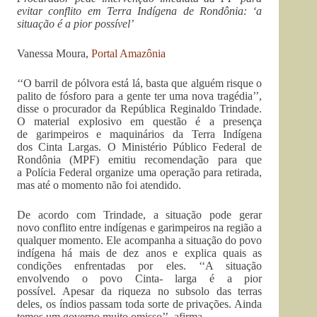
evitar conflito em Terra Indígena de Rondônia: ‘a
situação é a pior possível’
Vanessa Moura,
Portal Amazônia
‘‘O barril de pólvora está lá, basta que alguém risque o
palito de fósforo para a gente ter uma nova tragédia’’,
disse o procurador da República Reginaldo Trindade.
O material explosivo em questão é a presença
de garimpeiros e maquinários da Terra Indígena
dos Cinta Largas. O Ministério Público Federal de
Rondônia (MPF) emitiu recomendação para que
a Polícia Federal organize uma operação para retirada,
mas até o momento não foi atendido.
De acordo com Trindade, a situação pode gerar
novo conflito entre indígenas e garimpeiros na região a
qualquer momento. Ele acompanha a situação do povo
indígena há mais de dez anos e explica quais as
condições enfrentadas por eles. ‘‘A situação
envolvendo o povo Cinta- larga é a pior
possível. Apesar da riqueza no subsolo das terras
deles, os índios passam toda sorte de privações. Ainda
temos um governo muito omisso’’, afirma.