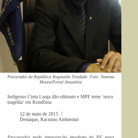
Procurador da República Reginaldo Trindade. Foto: Vanessa
Moura/Portal Amazônia
Indígenas Cinta Larga dão ultimato e MPF teme ‘nova
tragédia’ em Rondônia
12 de maio de 2015
Destaque
,
Racismo Ambiental
Procurador pede intervenção imediata da PF para