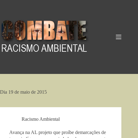
Pular
para
o
conteúdo
Dia
19 de maio de 2015
Racismo Ambiental
Avança na AL projeto que proíbe demarcações de