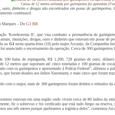
Canoa de 12 metros utilizada por garimpeiros foi apreedida (F
 ouro, dinheiro e drogas são encontrados em posse de garimpeiros. 
ramento continuará
o Marques –
Do
G1 RR
ção ‘Korekorema II’, que visa combater a permanência de garimpeir
 armas, munições, drogas, ouro e dinheiro que estavam em posse de pe
ada ao
G1
nesta quarta-feira (10) pelo major Arcanjo, da Companhia In
foi anunciado o encerramento da operação. Cerca de 300 garimpeiros fo
e 100 balas de espingarda, R$ 1.200, 728 gramas de ouro, dólares 
de 12 metros que suportam até cinco toneladas e 100 gramas de cocaí
ado com os garimpeiros e apresentado à Polícia Federal”, afirmou o pol
s, que foram doados aos índios Yanomami, e mais cinco que foram traz
do com o major, mais de 300 garimpeiros foram detidos e retirados da
homens estavam em uma região onde vivem cerca de 80 índios da etni
mente, fiz o sobrevoo e foi verificado que está tudo limpo na reserva,
nos uns três meses porque quebramos a logística deles”, comentou Arc