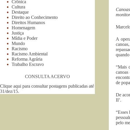
Crônica
Cultura
Canoas,
Destaque
monito
Direito ao Conhecimento
Direitos Humanos
Marcel
Homenagem
Justiça
Mídia e Poder
A opera
Mundo
canoas,
Racismo
repass
Racismo Ambiental
quando 
Reforma Agrária
Trabalho Escravo
“Mais d
canoas 
CONSULTA ACERVO
encontr
de popa
Clique aqui para consultar postagens publicadas até
31/dez/15
.
De acor
II’.
“Esses 
pessoal
pelo me