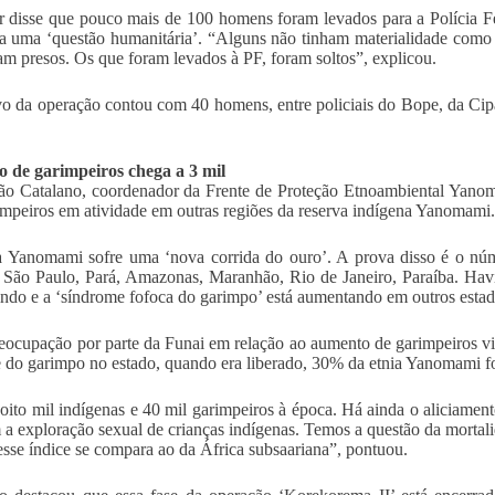
 disse que pouco mais de 100 homens foram levados para a Polícia Fe
a uma ‘questão humanitária’. “Alguns não tinham materialidade como
am presos. Os que foram levados à PF, foram soltos”, explicou.
vo da operação contou com 40 homens, entre policiais do Bope, da Cip
.
 de garimpeiros chega a 3 mil
ão Catalano, coordenador da Frente de Proteção Etnoambiental Yanom
impeiros em atividade em outras regiões da reserva indígena Yanomami.
a Yanomami sofre uma ‘nova corrida do ouro’. A prova disso é o núm
São Paulo, Pará, Amazonas, Maranhão, Rio de Janeiro, Paraíba. Hav
indo e a ‘síndrome fofoca do garimpo’ está aumentando em outros estad
eocupação por parte da Funai em relação ao aumento de garimpeiros 
 do garimpo no estado, quando era liberado, 30% da etnia Yanomami f
oito mil indígenas e 40 mil garimpeiros à época. Há ainda o aliciament
a exploração sexual de crianças indígenas. Temos a questão da mortali
 esse índice se compara ao da África subsaariana”, pontuou.