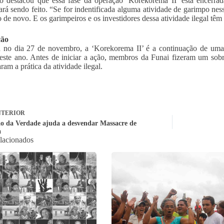
o destacou que essa fase da operação ‘Korekorema II’ está encerra
ará sendo feito. “Se for indentificada alguma atividade de garimpo nes
 de novo. E os garimpeiros e os investidores dessa atividade ilegal têm d
ção
da no dia 27 de novembro, a ‘Korekorema II’ é a continuação de u
deste ano. Antes de iniciar a ação, membros da Funai fizeram um so
ram a prática da atividade ilegal.
TERIOR
o da Verdade ajuda a desvendar Massacre de
a
elacionados