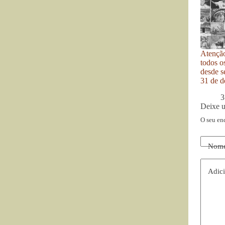
Atenção
todos o
desde se
31 de d
3
Deixe 
O seu en
Nom
Adici