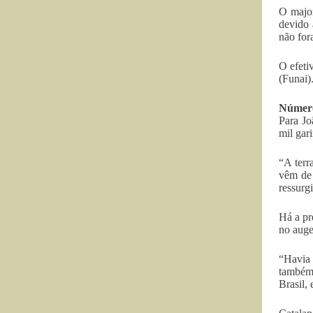
O major
devido 
não for
O efeti
(Funai)
Número
Para Jo
mil gar
“A terr
vêm de 
ressurg
Há a pr
no auge
“Havia 
também 
Brasil,