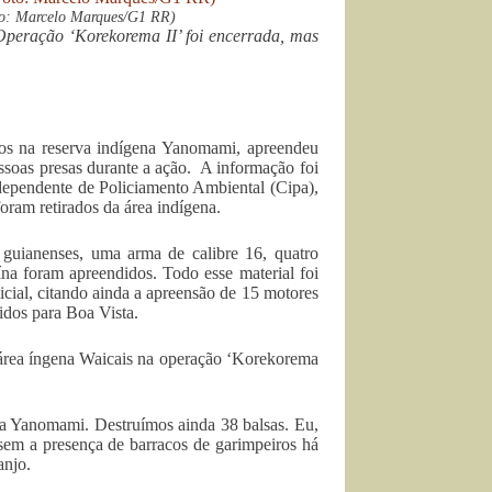
oto: Marcelo Marques/G1 RR)
Operação ‘Korekorema II’ foi encerrada, mas
os na reserva indígena Yanomami, apreendeu
ssoas presas durante a ação. A informação foi
dependente de Policiamento Ambiental (Cipa),
ram retirados da área indígena.
guianenses, uma arma de calibre 16, quatro
na foram apreendidos. Todo esse material foi
icial, citando ainda a apreensão de 15 motores
idos para Boa Vista.
 área íngena Waicais na operação ‘Korekorema
a Yanomami. Destruímos ainda 38 balsas. Eu,
 sem a presença de barracos de garimpeiros há
anjo.