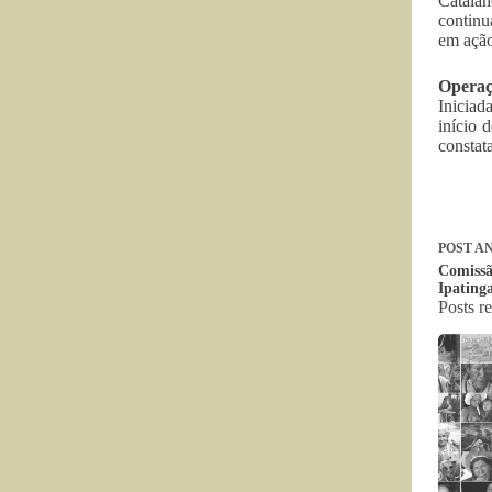
Catalan
continu
em ação
Opera
Inicia
início 
constata
POST
AN
Comissã
Ipating
Posts r