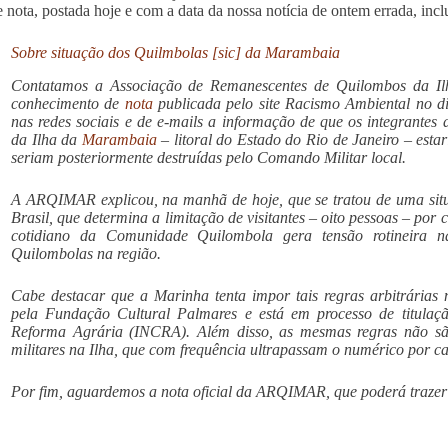
e nota, postada hoje e com a data da nossa notícia de ontem errada, incl
Sobre situação dos Quilmbolas [sic] da Marambaia
Contatamos a Associação de Remanescentes de Quilombos da 
conhecimento de
nota
publicada pelo site Racismo Ambiental no dia
nas redes sociais e de e-mails a informação de que os integrant
da Ilha da
Marambaia
– litoral do Estado do Rio de Janeiro – esta
seriam posteriormente destruídas pelo Comando Militar local.
A ARQIMAR explicou, na manhã de hoje, que se tratou de uma si
Brasil, que determina a limitação de visitantes – oito pessoas – por 
cotidiano da Comunidade Quilombola gera tensão rotineira 
Quilombolas na região.
Cabe destacar que a Marinha tenta impor tais regras arbitrárias 
pela Fundação Cultural Palmares e está em processo de titulaçã
Reforma Agrária (INCRA). Além disso, as mesmas regras não são
militares na Ilha, que com frequência ultrapassam o numérico por c
Por fim, aguardemos a nota oficial da ARQIMAR, que poderá trazer 