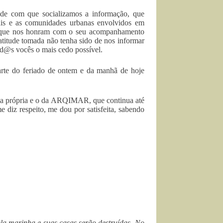
de com que socializamos a informação, que
ais e as comunidades urbanas envolvidos em
as que nos honram com o seu acompanhamento
titude tomada não tenha sido de nos informar
tod@s vocês o mais cedo possível.
arte do feriado de ontem e da manhã de hoje
 dela própria e o da ARQIMAR, que continua até
diz respeito, me dou por satisfeita, sabendo
la marinha e suas casas serão destruídas.
No