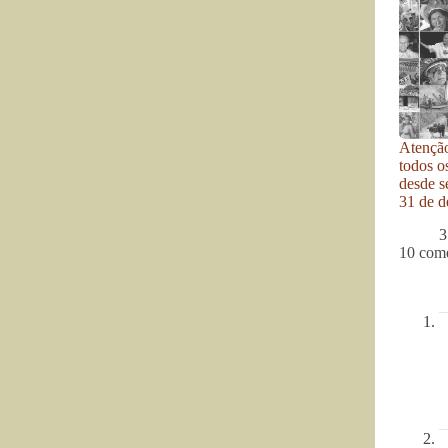
Atenção
todos o
desde se
31 de d
3
10 come