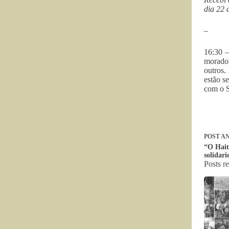
dia 22 
–
16:30 –
morador
outros.
estão s
com o S
POST
AN
“O Hait
solidar
Posts r