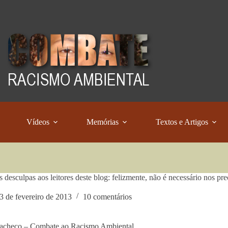
Vídeos
Memórias
Textos e Artigos
 desculpas aos leitores deste blog: felizmente, não é necessário no
3 de fevereiro de 2013
10 comentários
Pacheco – Combate ao Racismo Ambiental