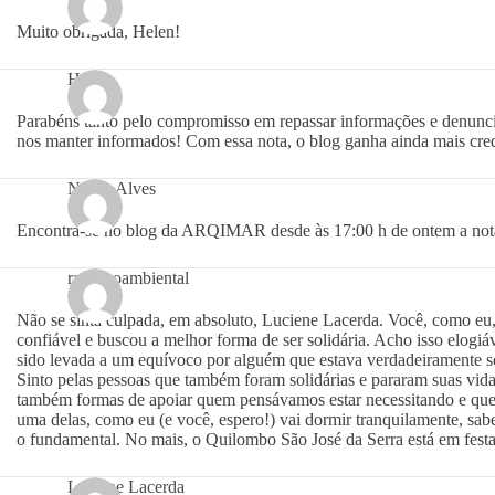
Muito obrigada, Helen!
Helen
Parabéns tanto pelo compromisso em repassar informações e denun
nos manter informados! Com essa nota, o blog ganha ainda mais cred
Nilton Alves
Encontra-se no blog da ARQIMAR desde às 17:00 h de ontem a nota
racismoambiental
Não se sinta culpada, em absoluto, Luciene Lacerda. Você, como e
confiável e buscou a melhor forma de ser solidária. Acho isso elogiá
sido levada a um equívoco por alguém que estava verdadeiramente s
Sinto pelas pessoas que também foram solidárias e pararam suas vida
também formas de apoiar quem pensávamos estar necessitando e quere
uma delas, como eu (e você, espero!) vai dormir tranquilamente, sab
o fundamental. No mais, o Quilombo São José da Serra está em festa
Luciene Lacerda