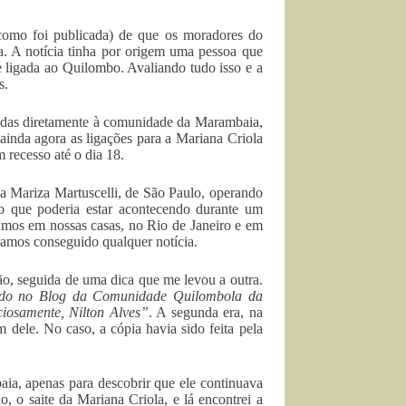
 como foi publicada) de que os moradores do
. A notícia tinha por origem uma pessoa que
e ligada ao Quilombo. Avaliando tudo isso e a
s.
igadas diretamente à comunidade da Marambaia,
ainda agora as ligações para a Mariana Criola
 recesso até o dia 18.
a Mariza Martuscelli, de São Paulo, operando
 o que poderia estar acontecendo durante um
amos em nossas casas, no Rio de Janeiro e em
íamos conseguido qualquer notícia.
ão, seguida de uma dica que me levou a outra.
ando no Blog da Comunidade Quilombola da
ciosamente, Nilton Alves”
. A segunda era, na
dele. No caso, a cópia havia sido feita pela
aia, apenas para descobrir que ele continuava
o, o saite da Mariana Criola, e lá encontrei a