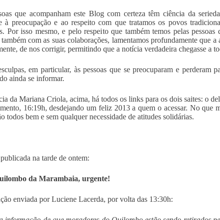
soas que acompanham este Blog com certeza têm ciência da serieda
e à preocupação e ao respeito com que tratamos os povos tradicion
os. Por isso mesmo, e pelo respeito que também temos pelas pesso
e também com as suas colaborações, lamentamos profundamente que a a
mente, de nos corrigir, permitindo que a notícia verdadeira chegasse a 
sculpas, em particular, às pessoas que se preocuparam e perderam p
o ainda se informar.
cia da Mariana Criola, acima, há todos os links para os dois saites: o
mento, 16:19h, desdejando um feliz 2013 a quem o acessar. No que me 
ão todos bem e sem qualquer necessidade de atitudes solidárias.
 publicada na tarde de ontem:
uilombo da Marambaia, urgente!
ção enviada por Luciene Lacerda, por volta das 13:30h:
a informação de que moradores do Quilombo estão sendo retirados pe