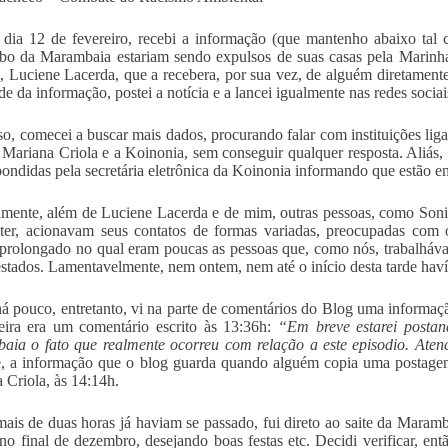
dia 12 de fevereiro, recebi a informação (que mantenho abaixo tal
o da Marambaia estariam sendo expulsos de suas casas pela Marinha
o, Luciene Lacerda, que a recebera, por sua vez, de alguém diretament
de da informação, postei a notícia e a lancei igualmente nas redes sociai
sso, comecei a buscar mais dados, procurando falar com instituições l
Mariana Criola e a Koinonia, sem conseguir qualquer resposta. Aliás, 
pondidas pela secretária eletrônica da Koinonia informando que estão em
amente, além de Luciene Lacerda e de mim, outras pessoas, como Soni
tter, acionavam seus contatos de formas variadas, preocupadas com
 prolongado no qual eram poucas as pessoas que, como nós, trabalháv
estados. Lamentavelmente, nem ontem, nem até o início desta tarde hav
á pouco, entretanto, vi na parte de comentários do Blog uma informaç
ira era um comentário escrito às 13:36h:
“Em breve estarei post
ia o fato que realmente ocorreu com relação a este episodio. Aten
, a informação que o blog guarda quando alguém copia uma postagem 
 Criola, às 14:14h.
is de duas horas já haviam se passado, fui direto ao saite da Maramb
no final de dezembro, desejando boas festas etc. Decidi verificar, entã