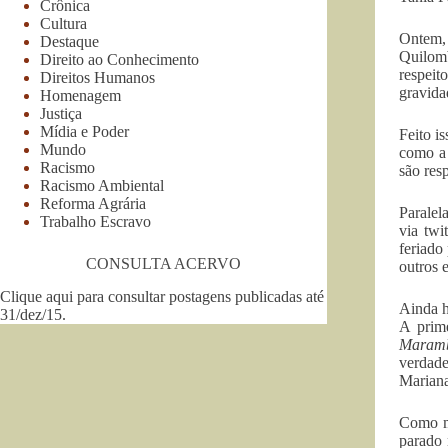
Crônica
Cultura
Ontem, 
Destaque
Quilomb
Direito ao Conhecimento
respeit
Direitos Humanos
gravida
Homenagem
Justiça
Mídia e Poder
Feito i
Mundo
como a 
Racismo
são res
Racismo Ambiental
Reforma Agrária
Paralel
Trabalho Escravo
via twi
feriado
CONSULTA ACERVO
outros 
Clique aqui para consultar postagens publicadas até
Ainda h
31/dez/15
.
A prime
Maramba
verdade
Mariana
Como ma
parado 