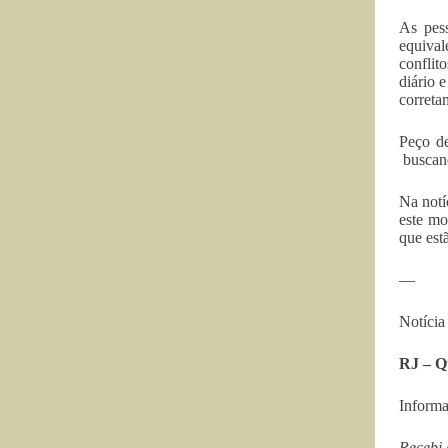
As pes
equival
conflit
diário 
correta
Peço de
buscand
Na notí
este mo
que est
—
Notícia
RJ – Q
Informa
Recebi 