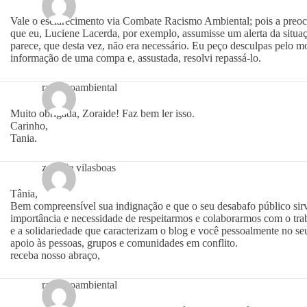
Vale o esclarecimento via Combate Racismo Ambiental; pois a preo
que eu, Luciene Lacerda, por exemplo, assumisse um alerta da situaç
parece, que desta vez, não era necessário. Eu peço desculpas pelo 
informação de uma compa e, assustada, resolvi repassá-lo.
racismoambiental
Muito obrigada, Zoraide! Faz bem ler isso.
Carinho,
Tania.
zoraide vilasboas
Tânia,
Bem compreensível sua indignação e que o seu desabafo público sirv
importância e necessidade de respeitarmos e colaborarmos com o tra
e a solidariedade que caracterizam o blog e você pessoalmente no 
apoio às pessoas, grupos e comunidades em conflito.
receba nosso abraço,
racismoambiental