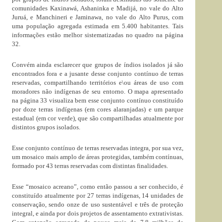
comunidades Kaxinawá, Ashaninka e Madijá, no vale do Alto
Juruá, e Manchineri e Jaminawa, no vale do Alto Purus, com
uma população agregada estimada em 5.400 habitantes. Tais
informações estão melhor sistematizadas no quadro na página
32.
Convém ainda esclarecer que grupos de índios isolados já são
encontrados fora e a jusante desse conjunto contínuo de terras
reservadas, compartilhando territórios e\ou áreas de uso com
moradores não indígenas de seu entorno. O mapa apresentado
na página 33 visualiza bem esse conjunto contínuo constituído
por doze terras indígenas (em cores alaranjadas) e um parque
estadual (em cor verde), que são compartilhadas atualmente por
distintos grupos isolados.
Esse conjunto contínuo de terras reservadas integra, por sua vez,
um mosaico mais amplo de áreas protegidas, também contínuas,
formado por 43 terras reservadas com distintas finalidades.
Esse “mosaico acreano”, como então passou a ser conhecido, é
constituído atualmente por 27 terras indígenas, 14 unidades de
conservação, sendo onze de uso sustentável e três de proteção
integral, e ainda por dois projetos de assentamento extrativistas.