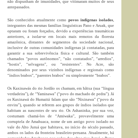
não dispunham de imunidades, que vitimaram muitos de seus
antepassados.
São conhecidos atualmente como
povos indígenas isolados
,
integrantes das mesmas famílias linguísticas Pano e Aruak, que
optaram ou foram forçados, devido a experiências traumáticas
anteriores, a isolar-se em locais mais remotos da floresta
amazônica, distantes de segmentos da sociedade nacional,
inclusive de outras comunidades indígenas já contatadas, para
garantir a sua sobrevivência física e cultural. São também
chamados “povos autônomos”, “não contatados”, “arredios”,
“hostis”, “selvagens”, ou “resistentes”. No Acre, são
denominados por seus vizinhos indígenas e regionais como
“índios brabos”, “parentes brabos” ou simplesmente “brabos”.
Os Kaxinawás do rio Jordão os chamam, em hãtxa (sua “língua
verdadeira”), de “Yaminawa” (“povo do machado de pedra”). Já
os Kaxinawá do Humaitá falam que são “Nixinawa” (“povo da
envira”), quando se referem aos grupos de índios isolados que
habitam as nascentes de seu rio. Os Ashaninka, por sua vez,
costumam chamá-los de “Amiwaka”, provavelmente uma
corruptela de Amahuaca, nome de um antigo povo isolado no
vale do Alto Juruá que habitava, no início do século passado,
ambos os lados da fronteira brasileiro-peruana. Atualmente, há