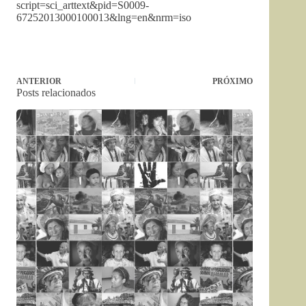
script=sci_arttext&pid=S0009-
67252013000100013&lng=en&nrm=iso
ANTERIOR
PRÓXIMO
Posts relacionados