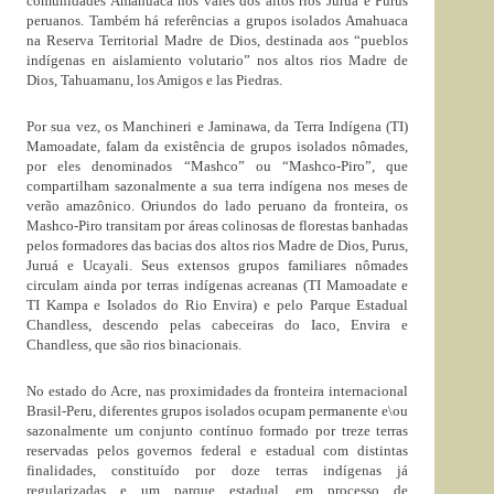
comunidades Amahuaca nos vales dos altos rios Juruá e Purus
peruanos. Também há referências a grupos isolados Amahuaca
na Reserva Territorial Madre de Dios, destinada aos “pueblos
indígenas en aislamiento volutario” nos altos rios Madre de
Dios, Tahuamanu, los Amigos e las Piedras.
Por sua vez, os Manchineri e Jaminawa, da Terra Indígena (TI)
Mamoadate, falam da existência de grupos isolados nômades,
por eles denominados “Mashco” ou “Mashco-Piro”, que
compartilham sazonalmente a sua terra indígena nos meses de
verão amazônico. Oriundos do lado peruano da fronteira, os
Mashco-Piro transitam por áreas colinosas de florestas banhadas
pelos formadores das bacias dos altos rios Madre de Dios, Purus,
Juruá e Ucayali. Seus extensos grupos familiares nômades
circulam ainda por terras indígenas acreanas (TI Mamoadate e
TI Kampa e Isolados do Rio Envira) e pelo Parque Estadual
Chandless, descendo pelas cabeceiras do Iaco, Envira e
Chandless, que são rios binacionais.
No estado do Acre, nas proximidades da fronteira internacional
Brasil-Peru, diferentes grupos isolados ocupam permanente e\ou
sazonalmente um conjunto contínuo formado por treze terras
reservadas pelos governos federal e estadual com distintas
finalidades, constituído por doze terras indígenas já
regularizadas e um parque estadual, em processo de