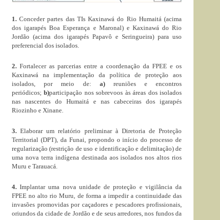
1.
Conceder partes das TIs Kaxinawá do Rio Humaitá (acima
dos igarapés Boa Esperança e Maronal) e Kaxinawá do Rio
Jordão (acima dos igarapés Papavô e Seringueira) para uso
preferencial dos isolados.
2.
Fortalecer as parcerias entre a coordenação da FPEE e os
Kaxinawá na implementação da política de proteção aos
isolados, por meio de:
a)
reuniões e encontros
periódicos;
b)
participação nos sobrevoos às áreas dos isolados
nas nascentes do Humaitá e nas cabeceiras dos igarapés
Riozinho e Xinane.
3.
Elaborar um relatório preliminar à Diretoria de Proteção
Territorial (DPT), da Funai, propondo o início do processo de
regularização (restrição de uso e identificação e delimitação) de
uma nova terra indígena destinada aos isolados nos altos rios
Muru e Tarauacá.
4.
Implantar uma nova unidade de proteção e vigilância da
FPEE no alto rio Muru, de forma a impedir a continuidade das
invasões promovidas por caçadores e pescadores profissionais,
oriundos da cidade de Jordão e de seus arredores, nos fundos da