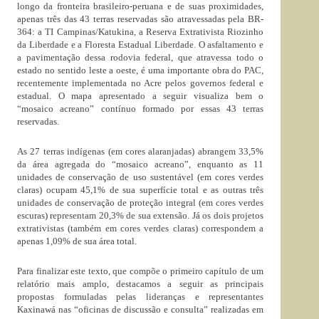
longo da fronteira brasileiro-peruana e de suas proximidades,
apenas três das 43 terras reservadas são atravessadas pela BR-
364: a TI Campinas/Katukina, a Reserva Extrativista Riozinho
da Liberdade e a Floresta Estadual Liberdade. O asfaltamento e
a pavimentação dessa rodovia federal, que atravessa todo o
estado no sentido leste a oeste, é uma importante obra do PAC,
recentemente implementada no Acre pelos governos federal e
estadual. O mapa apresentado a seguir visualiza bem o
“mosaico acreano” contínuo formado por essas 43 terras
reservadas.
As 27 terras indígenas (em cores alaranjadas) abrangem 33,5%
da área agregada do “mosaico acreano”, enquanto as 11
unidades de conservação de uso sustentável (em cores verdes
claras) ocupam 45,1% de sua superfície total e as outras três
unidades de conservação de proteção integral (em cores verdes
escuras) representam 20,3% de sua extensão. Já os dois projetos
extrativistas (também em cores verdes claras) correspondem a
apenas 1,09% de sua área total.
Para finalizar este texto, que compõe o primeiro capítulo de um
relatório mais amplo, destacamos a seguir as principais
propostas formuladas pelas lideranças e representantes
Kaxinawá nas “oficinas de discussão e consulta” realizadas em