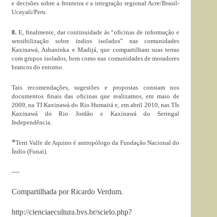
e decisões sobre a fronteira e a integração regional Acre/Brasil-
Ucayali/Peru.
8.
E, finalmente, dar continuidade às “oficinas de informação e
sensibilização sobre índios isolados” nas comunidades
Kaxinawá, Ashaninka e Madijá, que compartilham suas terras
com grupos isolados, bem como nas comunidades de moradores
brancos do entorno.
Tais recomendações, sugestões e propostas constam nos
documentos finais das oficinas que realizamos, em maio de
2009, na TI Kaxinawá do Rio Humaitá e, em abril 2010, nas TIs
Kaxinawá do Rio Jordão e Kaxinawá do Seringal
Independência.
*
Terri Valle de Aquino
é antropólogo da Fundação Nacional do
Índio (Funai).
—
Compartilhada por Ricardo Verdum.
http://cienciaecultura.bvs.br/scielo.php?