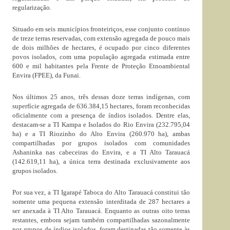
regularização.
Situado em seis municípios fronteiriços, esse conjunto contínuo
de treze terras reservadas, com extensão agregada de pouco mais
de dois milhões de hectares, é ocupado por cinco diferentes
povos isolados, com uma população agregada estimada entre
600 e mil habitantes pela Frente de Proteção Etnoambiental
Envira (FPEE), da Funai.
Nos últimos 25 anos, três dessas doze terras indígenas, com
superfície agregada de 636.384,15 hectares, foram reconhecidas
oficialmente com a presença de índios isolados. Dentre elas,
destacam-se a TI Kampa e Isolados do Rio Envira (232.795,04
ha) e a TI Riozinho do Alto Envira (260.970 ha), ambas
compartilhadas por grupos isolados com comunidades
Ashaninka nas cabeceiras do Envira, e a TI Alto Tarauacá
(142.619,11 ha), a única terra destinada exclusivamente aos
grupos isolados.
Por sua vez, a TI Igarapé Taboca do Alto Tarauacá constitui tão
somente uma pequena extensão interditada de 287 hectares a
ser anexada à TI Alto Tarauacá. Enquanto as outras oito terras
restantes, embora sejam também compartilhadas sazonalmente
por grupos de índios isolados, foram destinadas tão somente às