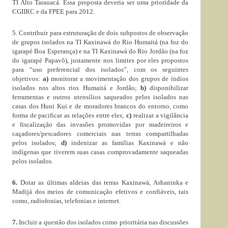
TI Alto Tarauacá. Essa proposta deveria ser uma prioridade da
CGIIRC e da FPEE para 2012.
5. Contribuir para estruturação de dois subpostos de observação
de grupos isolados na TI Kaxinawá do Rio Humaitá (na foz do
igarapé Boa Esperança) e na TI Kaxinawá do Rio Jordão (na foz
do igarapé Papavô), justamente nos limites por eles propostos
para “uso preferencial dos isolados”, com os seguintes
objetivos:
a)
monitorar a movimentação dos grupos de índios
isolados nos altos rios Humaitá e Jordão;
b)
disponibilizar
ferramentas e outros utensílios saqueados pelos isolados nas
casas dos Huni Kui e de moradores brancos do entorno, como
forma de pacificar as relações entre eles;
c)
realizar a vigilância
e fiscalização das invasões promovidas por madeireiros e
caçadores/pescadores comerciais nas terras compartilhadas
pelos isolados;
d)
indenizar as famílias Kaxinawá e não
indígenas que tiverem suas casas comprovadamente saqueadas
pelos isolados.
6.
Dotar as últimas aldeias das terras Kaxinawá, Ashaninka e
Madijá dos meios de comunicação efetivos e confiáveis, tais
como, radiofonias, telefonias e internet.
7.
Incluir a questão dos isolados como prioritária nas discussões