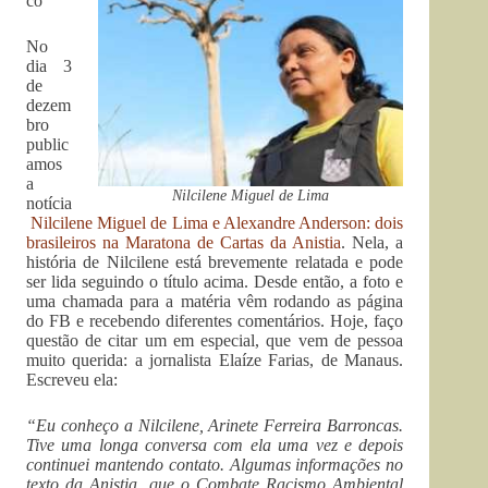
co
No
dia 3
de
dezem
bro
public
amos
a
Nilcilene Miguel de Lima
notícia
Nilcilene Miguel de Lima e Alexandre Anderson: dois
brasileiros na Maratona de Cartas da Anistia
. Nela, a
história de Nilcilene está brevemente relatada e pode
ser lida seguindo o título acima. Desde então, a foto e
uma chamada para a matéria vêm rodando as página
do FB e recebendo diferentes comentários. Hoje, faço
questão de citar um em especial, que vem de pessoa
muito querida: a jornalista Elaíze Farias, de Manaus.
Escreveu ela:
“Eu conheço a Nilcilene, Arinete Ferreira Barroncas.
Tive uma longa conversa com ela uma vez e depois
continuei mantendo contato. Algumas informações no
texto da Anistia, que o Combate Racismo Ambiental