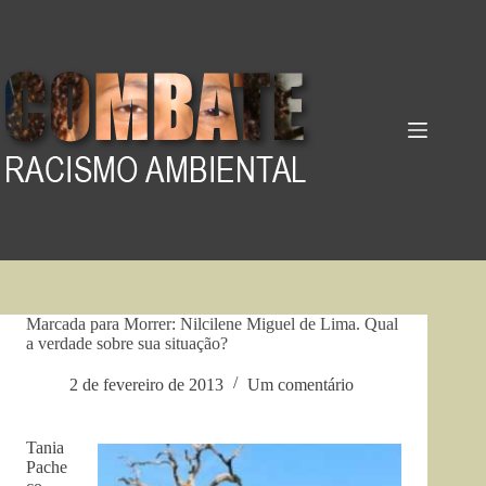
Pular
para
o
conteúdo
Marcada para Morrer: Nilcilene Miguel de Lima. Qual
a verdade sobre sua situação?
2 de fevereiro de 2013
Um comentário
Tania
Pache