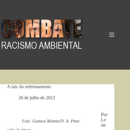
Pular
para
o
conteúdo
A raiz do enfrentamento
26 de julho de 2012
Por
Le
Foto: Gustavo Moreno/D. A. Press
on