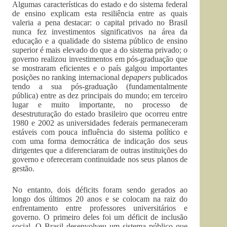
Algumas características do estado e do sistema federal
de ensino explicam esta resiliência entre as quais
valeria a pena destacar: o capital privado no Brasil
nunca fez investimentos significativos na área da
educação e a qualidade do sistema público de ensino
superior é mais elevado do que a do sistema privado; o
governo realizou investimentos em pós-graduação que
se mostraram eficientes e o país galgou importantes
posições no ranking internacional de
papers
publicados
tendo a sua pós-graduação (fundamentalmente
pública) entre as dez principais do mundo; em terceiro
lugar e muito importante, no processo de
desestruturação do estado brasileiro que ocorreu entre
1980 e 2002 as universidades federais permaneceram
estáveis com pouca influência do sistema político e
com uma forma democrática de indicação dos seus
dirigentes que a diferenciaram de outras instituições do
governo e ofereceram continuidade nos seus planos de
gestão.
No entanto, dois déficits foram sendo gerados ao
longo dos últimos 20 anos e se colocam na raiz do
enfrentamento entre professores universitários e
governo. O primeiro deles foi um déficit de inclusão
social. O Brasil desenvolveu um sistema público que