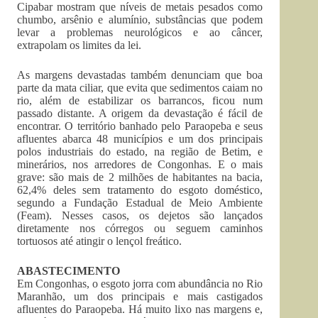
Cipabar mostram que níveis de metais pesados como
chumbo, arsênio e alumínio, substâncias que podem
levar a problemas neurológicos e ao câncer,
extrapolam os limites da lei.
As margens devastadas também denunciam que boa
parte da mata ciliar, que evita que sedimentos caiam no
rio, além de estabilizar os barrancos, ficou num
passado distante. A origem da devastação é fácil de
encontrar. O território banhado pelo Paraopeba e seus
afluentes abarca 48 municípios e um dos principais
polos industriais do estado, na região de Betim, e
minerários, nos arredores de Congonhas. E o mais
grave: são mais de 2 milhões de habitantes na bacia,
62,4% deles sem tratamento do esgoto doméstico,
segundo a Fundação Estadual de Meio Ambiente
(Feam). Nesses casos, os dejetos são lançados
diretamente nos córregos ou seguem caminhos
tortuosos até atingir o lençol freático.
ABASTECIMENTO
Em Congonhas, o esgoto jorra com abundância no Rio
Maranhão, um dos principais e mais castigados
afluentes do Paraopeba. Há muito lixo nas margens e,