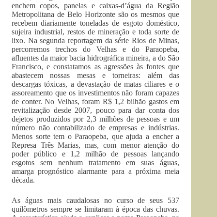
enchem copos, panelas e caixas-d’água da Região
Metropolitana de Belo Horizonte são os mesmos que
recebem diariamente toneladas de esgoto doméstico,
sujeira industrial, restos de mineração e toda sorte de
lixo. Na segunda reportagem da série Rios de Minas,
percorremos trechos do Velhas e do Paraopeba,
afluentes da maior bacia hidrográfica mineira, a do São
Francisco, e constatamos as agressões às fontes que
abastecem nossas mesas e torneiras: além das
descargas tóxicas, a devastação de matas ciliares e o
assoreamento que os investimentos não foram capazes
de conter. No Velhas, foram R$ 1,2 bilhão gastos em
revitalização desde 2007, pouco para dar conta dos
dejetos produzidos por 2,3 milhões de pessoas e um
número não contabilizado de empresas e indústrias.
Menos sorte tem o Paraopeba, que ajuda a encher a
Represa Três Marias, mas, com menor atenção do
poder público e 1,2 milhão de pessoas lançando
esgotos sem nenhum tratamento em suas águas,
amarga prognóstico alarmante para a próxima meia
década.
As águas mais caudalosas no curso de seus 537
quilômetros sempre se limitaram à época das chuvas.