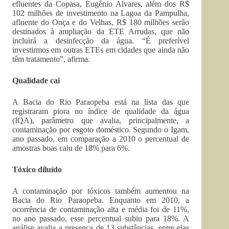
efluentes da Copasa, Eugênio Alvares, além dos R$
102 milhões de investimento na Lagoa da Pampulha,
afluente do Onça e do Velhas, R$ 180 milhões serão
destinados à ampliação da ETE Arrudas, que não
incluirá a desinfecção da água. “É preferível
investirmos em outras ETEs em cidades que ainda não
têm tratamento”, afirma.
Qualidade cai
A Bacia do Rio Paraopeba está na lista das que
registraram piora no índice de qualidade da água
(IQA), parâmetro que avalia, principalmente, a
contaminação por esgoto doméstico. Segundo o Igam,
ano passado, em comparação a 2010 o percentual de
amostras boas caiu de 18% para 6%.
Tóxico diluído
A contaminação por tóxicos também aumentou na
Bacia do Rio Paraopeba. Enquanto em 2010, a
ocorrência de contaminação alta e média foi de 11%,
no ano passado, esse percentual subiu para 18%. A
análise avalia a presença de 13 substâncias, entre elas