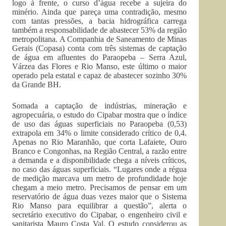
logo à frente, o curso d’água recebe a sujeira do
minério. Ainda que pareça uma contradição, mesmo
com tantas pressões, a bacia hidrográfica carrega
também a responsabilidade de abastecer 53% da região
metropolitana. A Companhia de Saneamento de Minas
Gerais (Copasa) conta com três sistemas de captação
de água em afluentes do Paraopeba – Serra Azul,
Várzea das Flores e Rio Manso, este último o maior
operado pela estatal e capaz de abastecer sozinho 30%
da Grande BH.
Somada a captação de indústrias, mineração e
agropecuária, o estudo do Cipabar mostra que o índice
de uso das águas superficiais no Paraopeba (0,53)
extrapola em 34% o limite considerado crítico de 0,4.
Apenas no Rio Maranhão, que corta Lafaiete, Ouro
Branco e Congonhas, na Região Central, a razão entre
a demanda e a disponibilidade chega a níveis críticos,
no caso das águas superficiais. “Lugares onde a régua
de medição marcava um metro de profundidade hoje
chegam a meio metro. Precisamos de pensar em um
reservatório de água duas vezes maior que o Sistema
Rio Manso para equilibrar a questão”, alerta o
secretário executivo do Cipabar, o engenheiro civil e
sanitarista Mauro Costa Val. O estudo considerou as