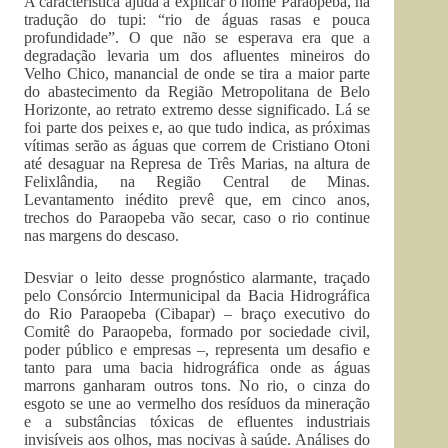
A característica ajuda a explicar o nome Paraopeba, na
tradução do tupi: “rio de águas rasas e pouca
profundidade”. O que não se esperava era que a
degradação levaria um dos afluentes mineiros do
Velho Chico, manancial de onde se tira a maior parte
do abastecimento da Região Metropolitana de Belo
Horizonte, ao retrato extremo desse significado. Lá se
foi parte dos peixes e, ao que tudo indica, as próximas
vítimas serão as águas que correm de Cristiano Otoni
até desaguar na Represa de Três Marias, na altura de
Felixlândia, na Região Central de Minas.
Levantamento inédito prevê que, em cinco anos,
trechos do Paraopeba vão secar, caso o rio continue
nas margens do descaso.
Desviar o leito desse prognóstico alarmante, traçado
pelo Consórcio Intermunicipal da Bacia Hidrográfica
do Rio Paraopeba (Cibapar) – braço executivo do
Comitê do Paraopeba, formado por sociedade civil,
poder público e empresas –, representa um desafio e
tanto para uma bacia hidrográfica onde as águas
marrons ganharam outros tons. No rio, o cinza do
esgoto se une ao vermelho dos resíduos da mineração
e a substâncias tóxicas de efluentes industriais
invisíveis aos olhos, mas nocivas à saúde. Análises do