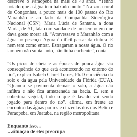
descreve o Paraopeba há mais de 40 anos. “Tenho
notado que a água tem baixado muito.” Na zona rural
de Congonhas, a pouco mais de 100 passos do Rio
Maranhão e ao lado da Companhia Siderúrgica
Nacional (CSN), Maria Lúcia de Santana, a dona
Maria, de 51, fala com saudade de um tempo em que
dava gosto morar ali. “Atravessava o Maranhão com a
água no pescoço. Agora é difícil passar da cintura. E
nem tem como entrar. Estragaram a nossa água. O rio
também não subia tanto, não tinha enchente”, conta.
“Os picos de cheia e as épocas de pouca água são
consequência do que está acontecendo no entorno do
rio”, explica Isabela Claret Torres, Ph.D em ciência do
solo e da água pela Universidade da Flórida (EUA).
“Quando se pavimenta demais o solo, a água não
infiltra e não fica armazenada na bacia. E, sem a
cobertura vegetal, tudo o que é lavado vai sendo
jogado para dentro do rio”, afirma, em frente ao
encontro das águas podres e cinzentas dos rios Betim e
Paraopeba, em Juatuba, na região metropolitana.
Enquanto isso…
…situação de etes preocupa