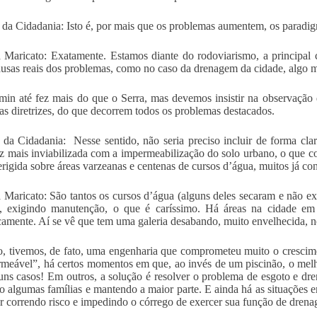
 da Cidadania: Isto é, por mais que os problemas aumentem, os parad
 Maricato: Exatamente. Estamos diante do rodoviarismo, a principal 
ausas reais dos problemas, como no caso da drenagem da cidade, algo 
in até fez mais do que o Serra, mas devemos insistir na observação
uas diretrizes, do que decorrem todos os problemas destacados.
 da Cidadania: Nesse sentido, não seria preciso incluir de forma cl
z mais inviabilizada com a impermeabilização do solo urbano, o que c
erigida sobre áreas varzeanas e centenas de cursos d’água, muitos já c
 Maricato: São tantos os cursos d’água (alguns deles secaram e não ex
s, exigindo manutenção, o que é caríssimo. Há áreas na cidade em
camente. Aí se vê que tem uma galeria desabando, muito envelhecida, n
o, tivemos, de fato, uma engenharia que comprometeu muito o crescim
rmeável”, há certos momentos em que, ao invés de um piscinão, o melhor
ns casos! Em outros, a solução é resolver o problema de esgoto e dr
do algumas famílias e mantendo a maior parte. E ainda há as situações e
ar correndo risco e impedindo o córrego de exercer sua função de dren