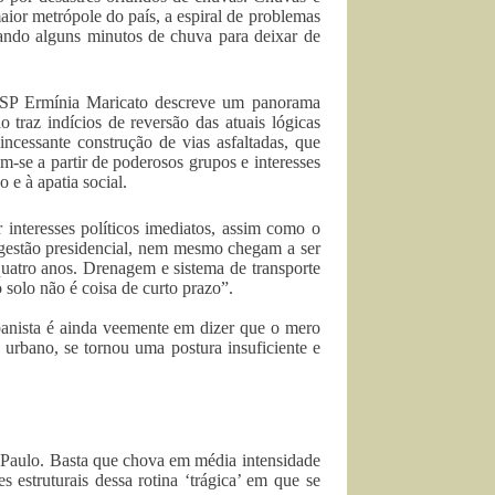
maior metrópole do país, a espiral de problemas
tando alguns minutos de chuva para deixar de
-USP Ermínia Maricato descreve um panorama
traz indícios de reversão das atuais lógicas
ncessante construção de vias asfaltadas, que
-se a partir de poderosos grupos e interesses
e à apatia social.
 interesses políticos imediatos, assim como o
 gestão presidencial, nem mesmo chegam a ser
atro anos. Drenagem e sistema de transporte
 solo não é coisa de curto prazo”.
banista é ainda veemente em dizer que o mero
 urbano, se tornou uma postura insuficiente e
 Paulo. Basta que chova em média intensidade
 estruturais dessa rotina ‘trágica’ em que se