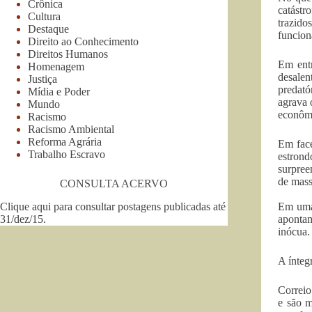
Crônica
catástr
Cultura
trazido
Destaque
funcion
Direito ao Conhecimento
Direitos Humanos
Em ent
Homenagem
desalen
Justiça
predató
Mídia e Poder
agrava 
Mundo
econômi
Racismo
Racismo Ambiental
Reforma Agrária
Em face
Trabalho Escravo
estrond
surpree
de mass
CONSULTA ACERVO
Clique aqui para consultar postagens publicadas até
Em uma 
31/dez/15
.
apontam
inócua.
A íntegr
Correio
e são m