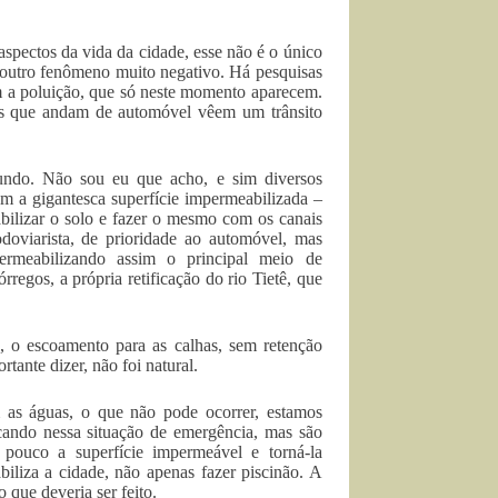
spectos da vida da cidade, esse não é o único
 outro fenômeno muito negativo. Há pesquisas
om a poluição, que só neste momento aparecem.
as que andam de automóvel vêem um trânsito
undo. Não sou eu que acho, e sim diversos
m a gigantesca superfície impermeabilizada –
bilizar o solo e fazer o mesmo com os canais
oviarista, de prioridade ao automóvel, mas
ermeabilizando assim o principal meio de
regos, a própria retificação do rio Tietê, que
, o escoamento para as calhas, sem retenção
ante dizer, não foi natural.
 as águas, o que não pode ocorrer, estamos
icando nessa situação de emergência, mas são
 pouco a superfície impermeável e torná-la
abiliza a cidade, não apenas fazer piscinão. A
 que deveria ser feito.