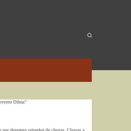
governo Dilma”
o por desastres oriundos de chuvas. Chuvas e