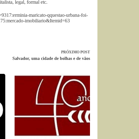
alista, legal, formal etc.
=9317:erminia-maricato-qquestao-urbana-foi-
d=75:mercado-imobiliario&Itemid=63
PRÓXIMO
POST
Salvador, uma cidade de bolhas e de vãos