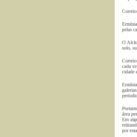
Correio
Ermínia
pelas c
O Alckm
solo, s
Correio
cada ve
cidade 
Ermínia
galeria
periodi
Portant
área pe
Em algu
retiran
por est