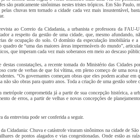
ofes são praticamente sinônimas nestes tristes trópicos. Em São Paulo, 
s pelas chuvas tem tornado a cidade cada vez mais insustentável, bas
ar.
revista ao Correio da Cidadania, a urbanista e professora da FAU
tador a respeito da gestão de uma cidade, que, mesmo afundando, não 
rias de ocupação do solo. O domínio da especulação imobiliária e a i
o quadro de “uma das maiores áreas impermeáveis do mundo”, articulam
cos, que imperam cada vez mais soberanos em meio ao descaso público 
 destas constatações, a recente tomada do Ministério das Cidades por
oso corte de verbas de que foi vítima, em pleno começo de uma nova
ndentes. “Os governantes começam obras que eles podem acabar em qu
a não são obras para quatro anos. Toda a criação de uma gestão sobre o
metrópole comprometida já a partir de sua concepção histórica, a ur
ento de erros, a partir de velhas e novas concepções de planejamento
a da entrevista pode ser conferida a seguir.
 da Cidadania: Chuva e catástrofe viraram sinônimos na cidade de São
ilhares de pontos alagados e vias congestionadas. Onde estão as raízes