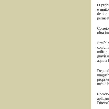
O probl
é muito
de obra
permea
Correio
obra im
Ermínia
conjunt
milita
gravíss
aquela 
Depende
ninguém
proprie
média 
Correio
aplicam
Diretor