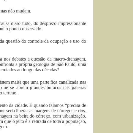
igmas não mudam.
causa disso tudo, do desprezo impressionante
muito pouco observado.
 da questão do controle da ocupação e uso do
ara nos debates a questão da macro-drenagem,
onfronta a própria geologia de São Paulo, uma
oncretados ao longo das décadas?
istem mais) que uma parte fica canalizada nas
 que se abrem grandes buracos nas galerias
o terreno.
ento da cidade. E quando falamos “precisa de
 seria liberar as margens de córregos e rios.
enagem na beira do córrego, com urbanização,
m que o jeito é a retirada de toda a população,
agem.