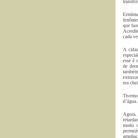
transfo
Ermínia
fenômen
que faz
Acredit
cada ve
A cida
especia
esse é 
de dren
também
extrava
era che
Tivemos
d’água.
Agora,
retarda
muito d
permeáv
ampliaç