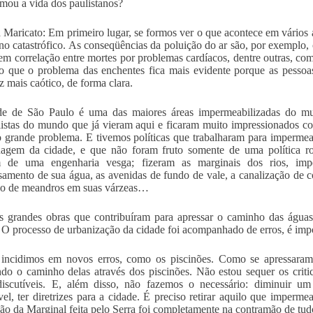
rmou a vida dos paulistanos?
 Maricato: Em primeiro lugar, se formos ver o que acontece em vários a
o catastrófico. As conseqüências da poluição do ar são, por exemplo,
em correlação entre mortes por problemas cardíacos, dentre outras, c
o que o problema das enchentes fica mais evidente porque as pesso
z mais caótico, de forma clara.
de de São Paulo é uma das maiores áreas impermeabilizadas do m
listas do mundo que já vieram aqui e ficaram muito impressionados co
o grande problema. E tivemos políticas que trabalharam para impermea
agem da cidade, e que não foram fruto somente de uma política rod
 de uma engenharia vesga; fizeram as marginais dos rios, imp
samento de sua água, as avenidas de fundo de vale, a canalização de cór
io de meandros em suas várzeas…
 grandes obras que contribuíram para apressar o caminho das águas
 O processo de urbanização da cidade foi acompanhado de erros, é import
 incidimos em novos erros, como os piscinões. Como se apressaram
ndo o caminho delas através dos piscinões. Não estou sequer os crit
iscutíveis. E, além disso, não fazemos o necessário: diminuir um
el, ter diretrizes para a cidade. É preciso retirar aquilo que imperme
ão da Marginal feita pelo Serra foi completamente na contramão de tudo