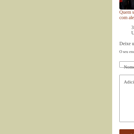
Quem se
com ale
3
U
Deixe 
O seu en
Nom
Adici