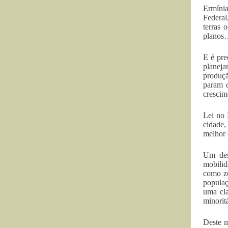
Ermínia
Federal
terras 
planos…
E é pre
planeja
produçã
param d
crescim
Lei no 
cidade,
melhor 
Um dess
mobilid
como zo
populaç
uma cla
minorit
Deste m