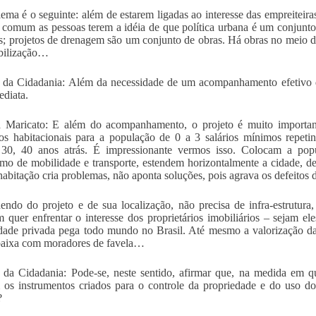
ema é o seguinte: além de estarem ligadas ao interesse das empreiteir
 comum as pessoas terem a idéia de que política urbana é um conjunto 
s; projetos de drenagem são um conjunto de obras. Há obras no meio dis
bilização…
 da Cidadania: Além da necessidade de um acompanhamento efetivo d
ediata.
 Maricato: E além do acompanhamento, o projeto é muito important
os habitacionais para a população de 0 a 3 salários mínimos repet
r, 30, 40 anos atrás. É impressionante vermos isso. Colocam a po
imo de mobilidade e transporte, estendem horizontalmente a cidade, d
habitação cria problemas, não aponta soluções, pois agrava os defeitos 
ndo do projeto e de sua localização, não precisa de infra-estrutura,
 quer enfrentar o interesse dos proprietários imobiliários – sejam el
dade privada pega todo mundo no Brasil. Até mesmo a valorização da
baixa com moradores de favela…
 da Cidadania: Pode-se, neste sentido, afirmar que, na medida em q
 os instrumentos criados para o controle da propriedade e do uso d
?