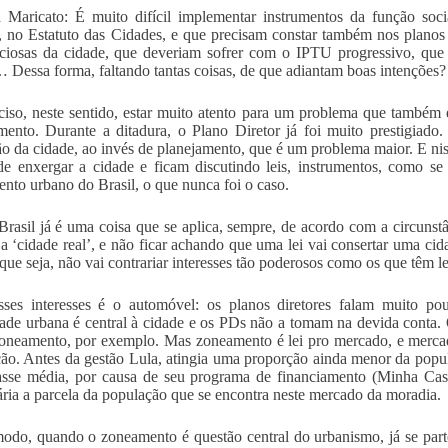
 Maricato: É muito difícil implementar instrumentos da função soci
, no Estatuto das Cidades, e que precisam constar também nos plano
ociosas da cidade, que deveriam sofrer com o IPTU progressivo, que
 Dessa forma, faltando tantas coisas, de que adiantam boas intenções?
ciso, neste sentido, estar muito atento para um problema que também e
mento. Durante a ditadura, o Plano Diretor já foi muito prestigiado
o da cidade, ao invés de planejamento, que é um problema maior. E nis
e enxergar a cidade e ficam discutindo leis, instrumentos, como se a
ento urbano do Brasil, o que nunca foi o caso.
Brasil já é uma coisa que se aplica, sempre, de acordo com a circunstâ
 a ‘cidade real’, e não ficar achando que uma lei vai consertar uma cid
que seja, não vai contrariar interesses tão poderosos como os que têm l
es interesses é o automóvel: os planos diretores falam muito pou
ade urbana é central à cidade e os PDs não a tomam na devida conta. 
neamento, por exemplo. Mas zoneamento é lei pro mercado, e mercad
ão. Antes da gestão Lula, atingia uma proporção ainda menor da pop
sse média, por causa de seu programa de financiamento (Minha Cas
ária a parcela da população que se encontra neste mercado da moradia.
odo, quando o zoneamento é questão central do urbanismo, já se part