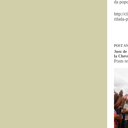
da popul
http://
rifada-
POST
AN
Juez de 
la Chev
Posts r