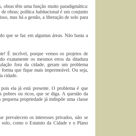
as, obras têm uma função muito paradigmática:
de obras; política habitacional é um conjunto
so, mas há a gestão, a liberação de solo para
o que se faz em algumas áreas. Não basta a
e! É incrível, porque vemos os projetos de
indo exatamente os mesmos erros da ditadura
pulação fora da cidade, geram um problema
e forma que fique mais impermeável. Ou seja,
da cidade.
 pois ela já está presente. O problema é que
es pobres ou ricos, que se diga. A questão da
 pequena propriedade já indispõe uma classe
ue prevalecem os interesses privados, não se
o solo, como o Estatuto da Cidade e o Plano