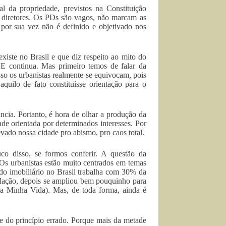
al da propriedade, previstos na Constituição
s diretores. Os PDs são vagos, não marcam as
 por sua vez não é definido e objetivado nos
xiste no Brasil e que diz respeito ao mito do
. E continua. Mas primeiro temos de falar da
so os urbanistas realmente se equivocam, pois
quilo de fato constituísse orientação para o
ncia. Portanto, é hora de olhar a produção da
ade orientada por determinados interesses. Por
evado nossa cidade pro abismo, pro caos total.
co disso, se formos conferir. A questão da
Os urbanistas estão muito centrados em temas
o imobiliário no Brasil trabalha com 30% da
ulação, depois se ampliou bem pouquinho para
a Minha Vida). Mas, de toda forma, ainda é
e do princípio errado. Porque mais da metade