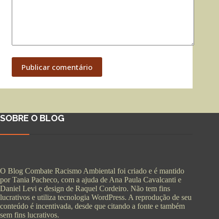
Publicar comentário
SOBRE O BLOG
O Blog Combate Racismo Ambiental foi criado e é mantido
por Tania Pacheco, com a ajuda de Ana Paula Cavalcanti e
Daniel Levi e design de Raquel Cordeiro. Não tem fins
lucrativos e utiliza tecnologia WordPress. A reprodução de seu
conteúdo é incentivada, desde que citando a fonte e também
sem fins lucrativos.