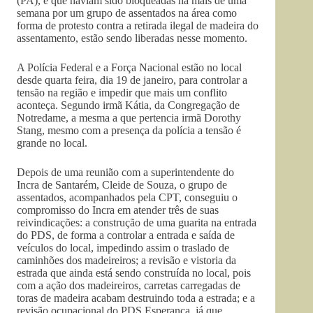
(PA), e que haviam sido bloqueadas há mais de uma
semana por um grupo de assentados na área como
forma de protesto contra a retirada ilegal de madeira do
assentamento, estão sendo liberadas nesse momento.
A Polícia Federal e a Força Nacional estão no local
desde quarta feira, dia 19 de janeiro, para controlar a
tensão na região e impedir que mais um conflito
aconteça. Segundo irmã Kátia, da Congregação de
Notredame, a mesma a que pertencia irmã Dorothy
Stang, mesmo com a presença da polícia a tensão é
grande no local.
Depois de uma reunião com a superintendente do
Incra de Santarém, Cleide de Souza, o grupo de
assentados, acompanhados pela CPT, conseguiu o
compromisso do Incra em atender três de suas
reivindicações: a construção de uma guarita na entrada
do PDS, de forma a controlar a entrada e saída de
veículos do local, impedindo assim o traslado de
caminhões dos madeireiros; a revisão e vistoria da
estrada que ainda está sendo construída no local, pois
com a ação dos madeireiros, carretas carregadas de
toras de madeira acabam destruindo toda a estrada; e a
revisão ocupacional do PDS Esperança, já que