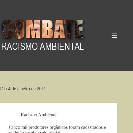
Pular
para
o
conteúdo
Dia
4 de janeiro de 2011
Racismo Ambiental
Cinco mil produtores orgânicos foram cadastrados e
poderão receber selo oficial