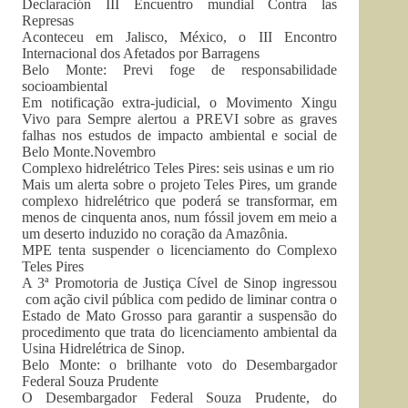
Declaración III Encuentro mundial Contra las
Represas
Aconteceu em Jalisco, México, o III Encontro
Internacional dos Afetados por Barragens
Belo Monte: Previ foge de responsabilidade
socioambiental
Em notificação extra-judicial, o Movimento Xingu
Vivo para Sempre alertou a PREVI sobre as graves
falhas nos estudos de impacto ambiental e social de
Belo Monte.Novembro
Complexo hidrelétrico Teles Pires: seis usinas e um rio
Mais um alerta sobre o projeto Teles Pires, um grande
complexo hidrelétrico que poderá se transformar, em
menos de cinquenta anos, num fóssil jovem em meio a
um deserto induzido no coração da Amazônia.
MPE tenta suspender o licenciamento do Complexo
Teles Pires
A 3ª Promotoria de Justiça Cível de Sinop ingressou
com ação civil pública com pedido de liminar contra o
Estado de Mato Grosso para garantir a suspensão do
procedimento que trata do licenciamento ambiental da
Usina Hidrelétrica de Sinop.
Belo Monte: o brilhante voto do Desembargador
Federal Souza Prudente
O Desembargador Federal Souza Prudente, do