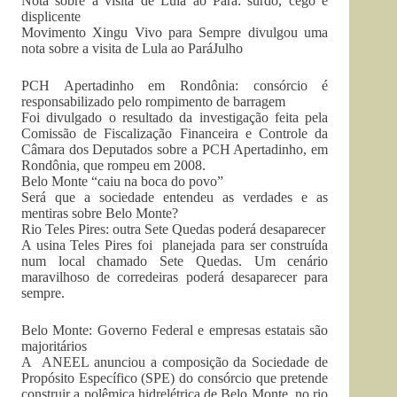
Nota sobre a visita de Lula ao Pará: surdo, cego e
displicente
Movimento Xingu Vivo para Sempre divulgou uma
nota sobre a visita de Lula ao ParáJulho
PCH Apertadinho em Rondônia: consórcio é
responsabilizado pelo rompimento de barragem
Foi divulgado o resultado da investigação feita pela
Comissão de Fiscalização Financeira e Controle da
Câmara dos Deputados sobre a PCH Apertadinho, em
Rondônia, que rompeu em 2008.
Belo Monte “caiu na boca do povo”
Será que a sociedade entendeu as verdades e as
mentiras sobre Belo Monte?
Rio Teles Pires: outra Sete Quedas poderá desaparecer
A usina Teles Pires foi planejada para ser construída
num local chamado Sete Quedas. Um cenário
maravilhoso de corredeiras poderá desaparecer para
sempre.
Belo Monte: Governo Federal e empresas estatais são
majoritários
A ANEEL anunciou a composição da Sociedade de
Propósito Específico (SPE) do consórcio que pretende
construir a polêmica hidrelétrica de Belo Monte, no rio