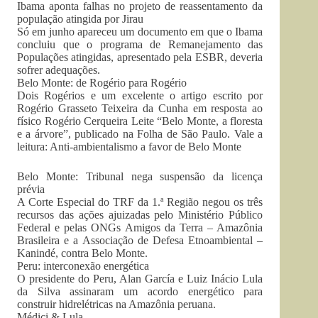
Ibama aponta falhas no projeto de reassentamento da
população atingida por Jirau
Só em junho apareceu um documento em que o Ibama
concluiu que o programa de Remanejamento das
Populações atingidas, apresentado pela ESBR, deveria
sofrer adequações.
Belo Monte: de Rogério para Rogério
Dois Rogérios e um excelente o artigo escrito por
Rogério Grasseto Teixeira da Cunha em resposta ao
físico Rogério Cerqueira Leite “Belo Monte, a floresta
e a árvore”, publicado na Folha de São Paulo. Vale a
leitura: Anti-ambientalismo a favor de Belo Monte
Belo Monte: Tribunal nega suspensão da licença
prévia
A Corte Especial do TRF da 1.ª Região negou os três
recursos das ações ajuizadas pelo Ministério Público
Federal e pelas ONGs Amigos da Terra – Amazônia
Brasileira e a Associação de Defesa Etnoambiental –
Kanindé, contra Belo Monte.
Peru: interconexão energética
O presidente do Peru, Alan García e Luiz Inácio Lula
da Silva assinaram um acordo energético para
construir hidrelétricas na Amazônia peruana.
Médici & Lula