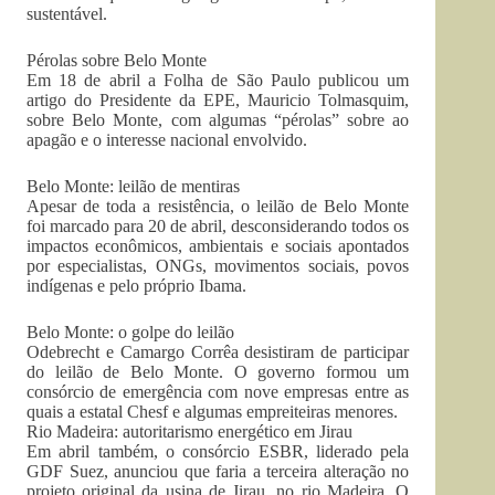
sustentável.
Pérolas sobre Belo Monte
Em 18 de abril a Folha de São Paulo publicou um
artigo do Presidente da EPE, Mauricio Tolmasquim,
sobre Belo Monte, com algumas “pérolas” sobre ao
apagão e o interesse nacional envolvido.
Belo Monte: leilão de mentiras
Apesar de toda a resistência, o leilão de Belo Monte
foi marcado para 20 de abril, desconsiderando todos os
impactos econômicos, ambientais e sociais apontados
por especialistas, ONGs, movimentos sociais, povos
indígenas e pelo próprio Ibama.
Belo Monte: o golpe do leilão
Odebrecht e Camargo Corrêa desistiram de participar
do leilão de Belo Monte. O governo formou um
consórcio de emergência com nove empresas entre as
quais a estatal Chesf e algumas empreiteiras menores.
Rio Madeira: autoritarismo energético em Jirau
Em abril também, o consórcio ESBR, liderado pela
GDF Suez, anunciou que faria a terceira alteração no
projeto original da usina de Jirau, no rio Madeira. O