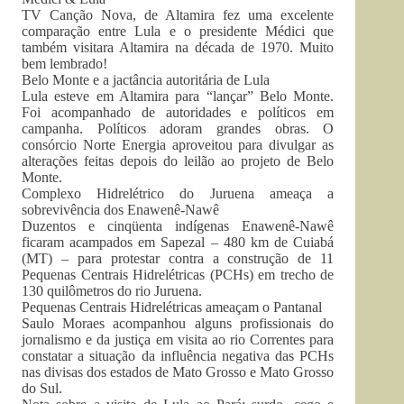
TV Canção Nova, de Altamira fez uma excelente
comparação entre Lula e o presidente Médici que
também visitara Altamira na década de 1970. Muito
bem lembrado!
Belo Monte e a jactância autoritária de Lula
Lula esteve em Altamira para “lançar” Belo Monte.
Foi acompanhado de autoridades e políticos em
campanha. Políticos adoram grandes obras. O
consórcio Norte Energia aproveitou para divulgar as
alterações feitas depois do leilão ao projeto de Belo
Monte.
Complexo Hidrelétrico do Juruena ameaça a
sobrevivência dos Enawenê-Nawê
Duzentos e cinqüenta indígenas Enawenê-Nawê
ficaram acampados em Sapezal – 480 km de Cuiabá
(MT) – para protestar contra a construção de 11
Pequenas Centrais Hidrelétricas (PCHs) em trecho de
130 quilômetros do rio Juruena.
Pequenas Centrais Hidrelétricas ameaçam o Pantanal
Saulo Moraes acompanhou alguns profissionais do
jornalismo e da justiça em visita ao rio Correntes para
constatar a situação da influência negativa das PCHs
nas divisas dos estados de Mato Grosso e Mato Grosso
do Sul.