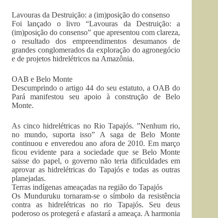
Lavouras da Destruição: a (im)posição do consenso
Foi lançado o livro “Lavouras da Destruição: a
(im)posição do consenso” que apresentou com clareza,
o resultado dos empreendimentos desumanos de
grandes conglomerados da exploração do agronegócio
e de projetos hidrelétricos na Amazônia.
OAB e Belo Monte
Descumprindo o artigo 44 do seu estatuto, a OAB do
Pará manifestou seu apoio à construção de Belo
Monte.
As cinco hidrelétricas no Rio Tapajós. ”Nenhum rio,
no mundo, suporta isso” A saga de Belo Monte
continuou e enveredou ano afora de 2010. Em março
ficou evidente para a sociedade que se Belo Monte
saisse do papel, o governo não teria dificuldades em
aprovar as hidrelétricas do Tapajós e todas as outras
planejadas.
Terras indígenas ameaçadas na região do Tapajós
Os Munduruku tornaram-se o símbolo da resistência
contra as hidrelétricas no rio Tapajós. Seu deus
poderoso os protegerá e afastará a ameaça. A harmonia