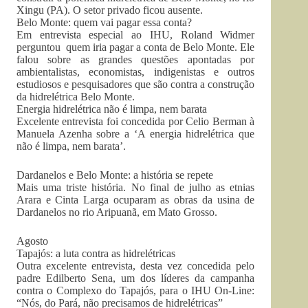
Xingu (PA). O setor privado ficou ausente.
Belo Monte: quem vai pagar essa conta?
Em entrevista especial ao IHU, Roland Widmer
perguntou quem iria pagar a conta de Belo Monte. Ele
falou sobre as grandes questões apontadas por
ambientalistas, economistas, indigenistas e outros
estudiosos e pesquisadores que são contra a construção
da hidrelétrica Belo Monte.
Energia hidrelétrica não é limpa, nem barata
Excelente entrevista foi concedida por Celio Berman à
Manuela Azenha sobre a ‘A energia hidrelétrica que
não é limpa, nem barata’.
Dardanelos e Belo Monte: a história se repete
Mais uma triste história. No final de julho as etnias
Arara e Cinta Larga ocuparam as obras da usina de
Dardanelos no rio Aripuanã, em Mato Grosso.
Agosto
Tapajós: a luta contra as hidrelétricas
Outra excelente entrevista, desta vez concedida pelo
padre Edilberto Sena, um dos líderes da campanha
contra o Complexo do Tapajós, para o IHU On-Line:
“Nós, do Pará, não precisamos de hidrelétricas”