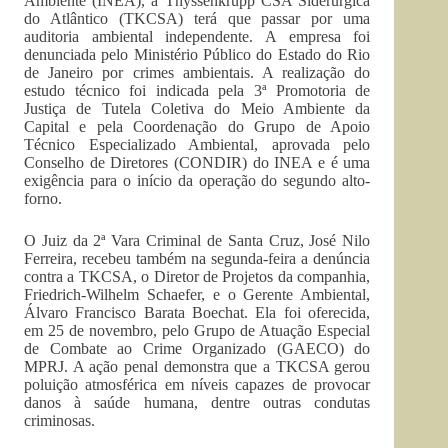
Ambiente (INEA), a Thyssenkrupp CSA Siderúrgica
do Atlântico (TKCSA) terá que passar por uma
auditoria ambiental independente. A empresa foi
denunciada pelo Ministério Público do Estado do Rio
de Janeiro por crimes ambientais. A realização do
estudo técnico foi indicada pela 3ª Promotoria de
Justiça de Tutela Coletiva do Meio Ambiente da
Capital e pela Coordenação do Grupo de Apoio
Técnico Especializado Ambiental, aprovada pelo
Conselho de Diretores (CONDIR) do INEA e é uma
exigência para o início da operação do segundo alto-
forno.
O Juiz da 2ª Vara Criminal de Santa Cruz, José Nilo
Ferreira, recebeu também na segunda-feira a denúncia
contra a TKCSA, o Diretor de Projetos da companhia,
Friedrich-Wilhelm Schaefer, e o Gerente Ambiental,
Álvaro Francisco Barata Boechat. Ela foi oferecida,
em 25 de novembro, pelo Grupo de Atuação Especial
de Combate ao Crime Organizado (GAECO) do
MPRJ. A ação penal demonstra que a TKCSA gerou
poluição atmosférica em níveis capazes de provocar
danos à saúde humana, dentre outras condutas
criminosas.