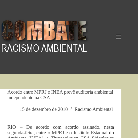
Pular
para
o
conteúdo
Acordo entre MPRJ e INEA prevê auditoria ambiental
independente na CSA
15 de dezembro de 2010
Racismo Ambiental
RIO – De acordo com acordo assinado, nesta
segunda-feira, entre o MPRJ e o Instituto Estadual do