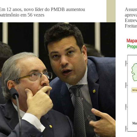
Em 12 anos, novo líder do PMDB aumentou
Assus
patrimônio em 56 vezes
aprova
Entrev
Freita