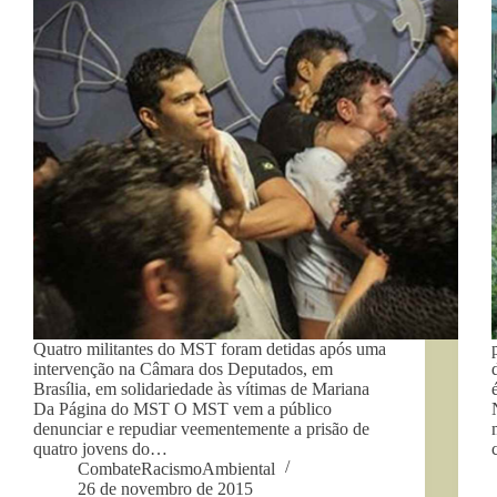
Quatro militantes do MST foram detidas após uma
intervenção na Câmara dos Deputados, em
Brasília, em solidariedade às vítimas de Mariana
Da Página do MST O MST vem a público
denunciar e repudiar veementemente a prisão de
quatro jovens do…
CombateRacismoAmbiental
26 de novembro de 2015