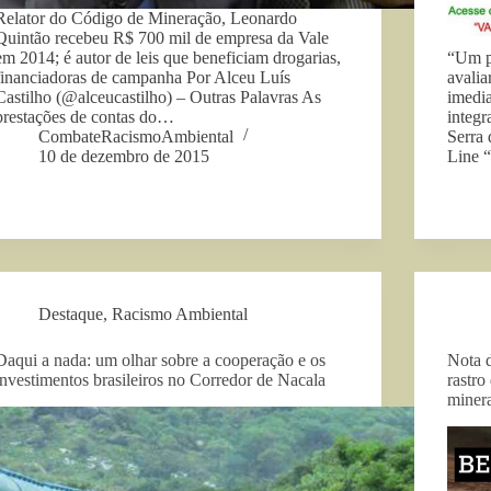
Relator do Código de Mineração, Leonardo
Quintão recebeu R$ 700 mil de empresa da Vale
em 2014; é autor de leis que beneficiam drogarias,
“Um p
financiadoras de campanha Por Alceu Luís
avalia
Castilho (@alceucastilho) – Outras Palavras As
imedia
prestações de contas do…
integ
CombateRacismoAmbiental
Serra
10 de dezembro de 2015
Line 
Destaque
,
Racismo Ambiental
Daqui a nada: um olhar sobre a cooperação e os
Nota 
investimentos brasileiros no Corredor de Nacala
rastro
miner