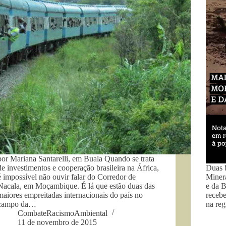
por Mariana Santarelli, em Buala Quando se trata
de investimentos e cooperação brasileira na África,
Duas 
é impossível não ouvir falar do Corredor de
Minera
Nacala, em Moçambique. É lá que estão duas das
e da 
maiores empreitadas internacionais do país no
recebe
campo da…
na reg
CombateRacismoAmbiental
11 de novembro de 2015