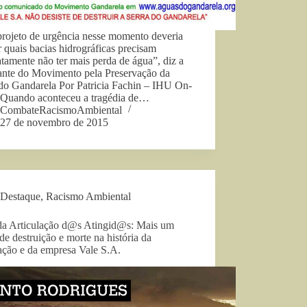
rojeto de urgência nesse momento deveria
r quais bacias hidrográficas precisam
tamente não ter mais perda de água”, diz a
rante do Movimento pela Preservação da
 do Gandarela Por Patricia Fachin – IHU On-
“Quando aconteceu a tragédia de…
CombateRacismoAmbiental
27 de novembro de 2015
Destaque
,
Racismo Ambiental
da Articulação d@s Atingid@s: Mais um
 de destruição e morte na história da
ação e da empresa Vale S.A.