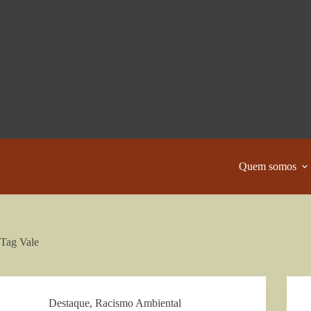
Pular
para
o
conteúdo
Quem somos
Tag
Vale
Destaque
,
Racismo Ambiental