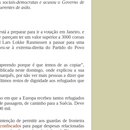
s sociais-democratas e acusou o Governo de
uerentes de asilo.
tá a preparar para ir a votação em Janeiro, e
ue pareçam ter um valor superior a 3000 coroas
ral Lars Lokke Rasmussen a passar para uma
eu-se à extrema-direita do Partido do Povo
preendo porque é que temos de as copiar”,
blicada neste domingo, onde explicou a sua
arquês, por não ver mais pessoas a dizer que
últimos restos de dignidade aos refugiados que
no em que a Europa recebeu tantos refugiados
 de passagem, de caminho para a Suécia. Deve
00 mil.
ntenção de permitir aos guardas de fronteira
confiscados
para pagar despesas relacionadas