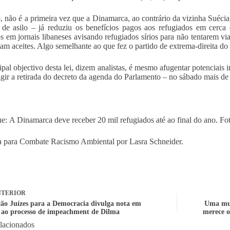
o, não é a primeira vez que a Dinamarca, ao contrário da vizinha Suécia
a de asilo – já reduziu os benefícios pagos aos refugiados em cer
s em jornais libaneses avisando refugiados sírios para não tentarem v
iam aceites. Algo semelhante ao que fez o partido de extrema-direita d
ipal objectivo desta lei, dizem analistas, é mesmo afugentar potenciais
igir a retirada do decreto da agenda do Parlamento – no sábado mais de
e: A Dinamarca deve receber 20 mil refugiados até ao final do ano. Fot
 para Combate Racismo Ambiental por Lasra Schneider.
TERIOR
ção Juízes para a Democracia divulga nota em
Uma mul
 ao processo de impeachment de Dilma
merece o
elacionados