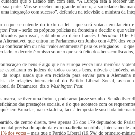
 cuidados que o Estado tem com eles. “A Europa está a receber um
a sua parte. Mas se receber um grande número, a sociedade dinamarque
r uma integração com sucesso”, defendeu na televisão a ministra da Inte
 o que se entende do texto da lei – que será votada em Janeiro e 
gton Post
– serão os próprios polícias na fronteira a decidir o que va
lificados para isso”, sublinhou ao diário francês
Libération
Uffe Elb
a Alternativet, que entrou no Parlamento em Junho com 4,8% dos vot
s a confiscar têm ou não “valor sentimental” para os refugiados – o qu
ro lado, o decreto é omisso sobre o que será feito dos bens confiscados,
onfiscação de bens é algo que na Europa evoca uma memória violenta
ue espoliaram os judeus de todos os seus bens, móveis e imóveis, a
s, da roupa usada que era reciclada para enviar para a Alemanha 
lista de relações internacional do Partido Liberal Social, avisou
cional da Dinamarca, diz o
Washington Post.
amarca, se tiver uma fortuna, pode arranjar-se sozinho. Se não tiver 
eficiários das prestações sociais, e é o que acontece com os requerentes
quês em Bruxelas, na sexta-feira, face à tempestade suscitada internac
artido, de centro-direita, teve apenas 35 dos 179 deputados do Parl
mental precisa do apoio da extrema-direita xenófoba, intensamente an
,1% dos votos
– mais que o Partido Liberal (19,5%) do primeiro-minis