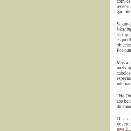
com os
recebe 
garanti
Segundo
Washin
são qua
esquerd
objecto
Por out
Mas a c
nazis q
cabelo
especia
interna
“Na Din
aos ben
dinamar
O seu p
governa
teve 21