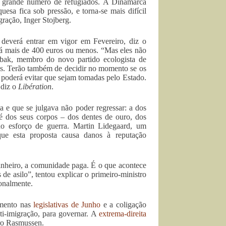
 grande número de refugiados. A Dinamarca
sa fica sob pressão, e torna-se mais difícil
gração, Inger Stojberg.
deverá entrar em vigor em Fevereiro, diz o
lerá mais de 400 euros ou menos. “Mas eles não
ak, membro do novo partido ecologista de
os. Terão também de decidir no momento se os
e poderá evitar que sejam tomadas pelo Estado.
 diz o
Libération
.
 e que se julgava não poder regressar: a dos
té dos seus corpos – dos dentes de ouro, dos
no esforço de guerra. Martin Lidegaard, um
 que esta proposta causa danos à reputação
dinheiro, a comunidade paga. É o que acontece
 de asilo”, tentou explicar o primeiro-ministro
ionalmente.
amento nas
legislativas de Junho
e a coligação
ti-imigração, para governar. A
extrema-direita
tro Rasmussen.