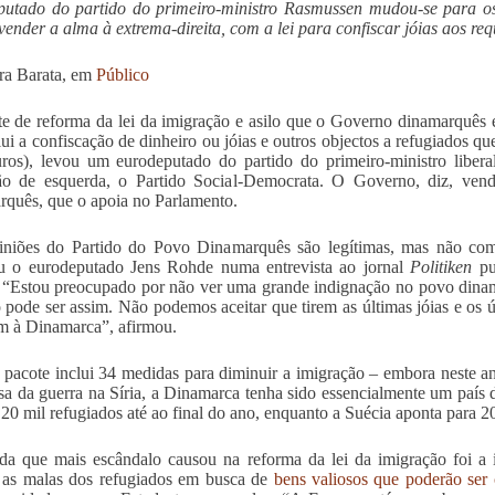
putado do partido do primeiro-ministro Rasmussen mudou-se para o
 vender a alma à extrema-direita, com a lei para confiscar jóias aos req
ra Barata, em
Público
e de reforma da lei da imigração e asilo que o Governo dinamarquês es
lui a confiscação de dinheiro ou jóias e outros objectos a refugiados q
ros), levou um eurodeputado do partido do primeiro-ministro libe
ão de esquerda, o Partido Social-Democrata. O Governo, diz, vend
quês, que o apoia no Parlamento.
iniões do Partido do Povo Dinamarquês são legítimas, mas não com
u o eurodeputado Jens Rohde numa entrevista ao jornal
Politiken
pu
. “Estou preocupado por não ver uma grande indignação no povo dinam
o pode ser assim. Não podemos aceitar que tirem as últimas jóias e os 
 à Dinamarca”, afirmou.
pacote inclui 34 medidas para diminuir a imigração – embora neste a
sa da guerra na Síria, a Dinamarca tenha sido essencialmente um país
 20 mil refugiados até ao final do ano, enquanto a Suécia aponta para 2
a que mais escândalo causou na reforma da lei da imigração foi a i
r as malas dos refugiados em busca de
bens valiosos que poderão ser 