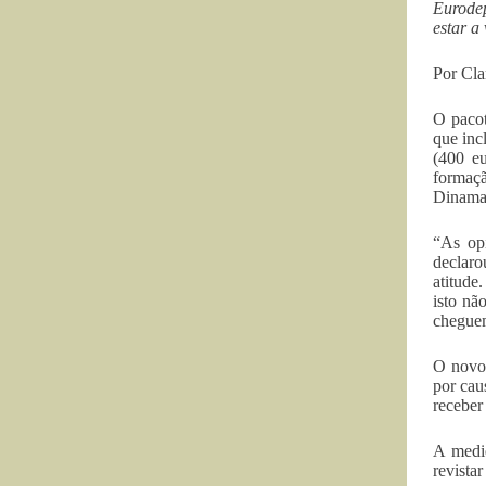
Eurode
estar a
Por Cla
O pacot
que inc
(400 eu
formaç
Dinamar
“As op
declaro
atitude
isto nã
cheguem
O novo 
por cau
receber
A medid
revista