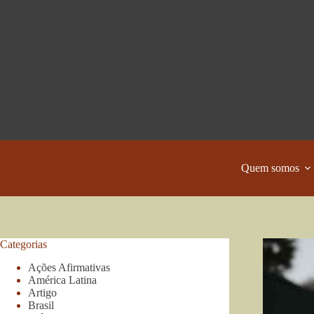
Pular
para
o
conteúdo
Quem somos
Categorias
Ações Afirmativas
América Latina
Artigo
Brasil