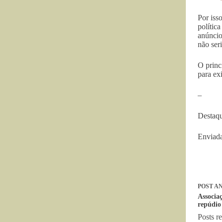
Por iss
polític
anúncio
não ser
O princ
para ex
–
Destaqu
Enviada
POST
AN
Associa
repúdio
Posts r