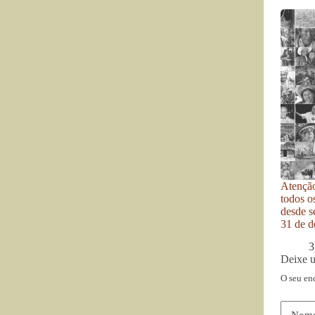
Atenção
todos o
desde se
31 de d
3
Deixe 
O seu en
Nom