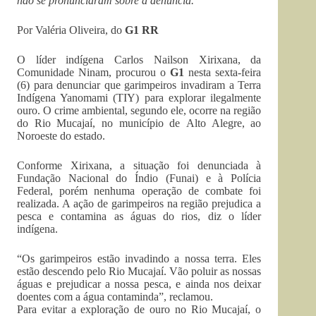
não se pronunciaram sobre a denúncia.
Por Valéria Oliveira, d
o
G1 RR
O líder indígena Carlos Nailson Xirixana, da
Comunidade Ninam, procurou o
G1
nesta sexta-feira
(6) para denunciar que garimpeiros invadiram a Terra
Indígena Yanomami (TIY) para explorar ilegalmente
ouro. O crime ambiental, segundo ele, ocorre na região
do Rio Mucajaí, no município de Alto Alegre, ao
Noroeste do estado.
Conforme Xirixana, a situação foi denunciada à
Fundação Nacional do Índio (Funai) e à Polícia
Federal, porém nenhuma operação de combate foi
realizada. A ação de garimpeiros na região prejudica a
pesca e contamina as águas do rios, diz o líder
indígena.
“Os garimpeiros estão invadindo a nossa terra. Eles
estão descendo pelo Rio Mucajaí. Vão poluir as nossas
águas e prejudicar a nossa pesca, e ainda nos deixar
doentes com a água contaminda”, reclamou.
Para evitar a exploração de ouro no Rio Mucajaí, o