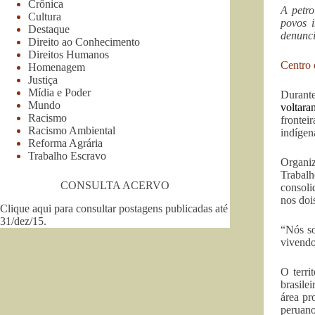
Crônica
A petro
Cultura
povos 
Destaque
denunci
Direito ao Conhecimento
Direitos Humanos
Centro 
Homenagem
Justiça
Mídia e Poder
Durante
Mundo
voltara
Racismo
frontei
Racismo Ambiental
indígen
Reforma Agrária
Trabalho Escravo
Organi
Trabalh
CONSULTA ACERVO
consoli
nos dois
Clique aqui para consultar postagens publicadas até
31/dez/15
.
“Nós so
vivendo
O terri
brasile
área pr
peruano