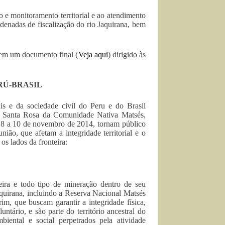
o e monitoramento territorial e ao atendimento
denadas de fiscalização do rio Jaquirana, bem
 em um documento final (
Veja aqui
) dirigido às
RÚ-BRASIL
is e da sociedade civil do Peru e do Brasil
xo Santa Rosa da Comunidade Nativa Matsés,
as 8 a 10 de novembro de 2014, tornam público
ião, que afetam a integridade territorial e o
s lados da fronteira:
eira e todo tipo de mineração dentro de seu
aquirana, incluindo a Reserva Nacional Matsés
im, que buscam garantir a integridade física,
untário, e são parte do território ancestral do
iental e social perpetrados pela atividade