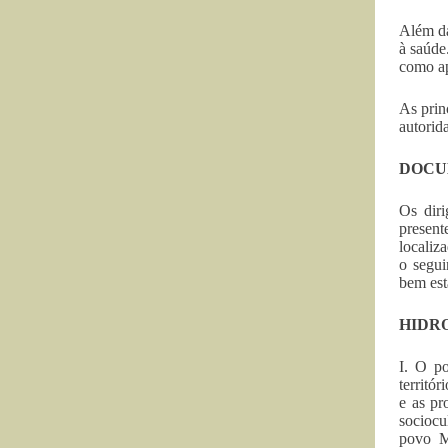
Além da
à saúde
como ap
As prin
autorid
DOCU
Os diri
presen
localiz
o segui
bem est
HIDR
I. O po
territó
e as pr
sociocu
povo Ma