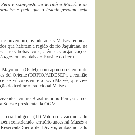
Peru e sobreposto ao território Matsés e de
troleira e pede
que o Estado peruano seja
 de novembro, as lideranças Matsés reunidas
ados que habitam a região do rio Jaquirana, na
Rosa, rio Chobayacu e, além das organizações
não-governamentais do Brasil e do Peru.
al Mayuruna (OGM), com apoio do Centro de
ígenas del Oriente (ORPIO/AIDESEP
), a reunião
ecer os vínculos entre o povo Matsés, que vive
ção do território tradicional Matsés.
vivendo nem no Brasil nem no Peru, estamos
ia Soles e presidente da OGM.
a Terra Indígena (TI) Vale do Javari no lado
bém considerado território ancestral Matsés a
 Reservada Sierra del Divisor, ambas no lado