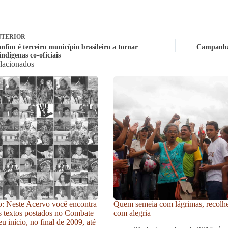
TERIOR
nfim é terceiro município brasileiro a tornar
Campanha 
indígenas co-oficiais
elacionados
: Neste Acervo você encontra
Quem semeia com lágrimas, recolh
s textos postados no Combate
com alegria
u início, no final de 2009, até