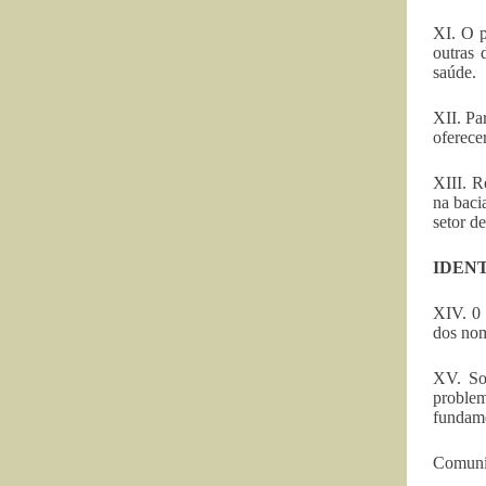
XI. O p
outras 
saúde.
XII. Pa
oferece
XIII. R
na baci
setor d
IDEN
XIV. 0 
dos nom
XV. So
proble
fundame
Comuni