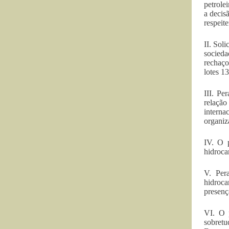
petrole
a decis
respeit
II. Sol
socieda
rechaço
lotes 1
III. Pe
relação
interna
organi
IV. O 
hidroca
V. Per
hidroca
presenç
VI. O p
sobretu