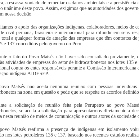
ira, a escassa vontade de remediar os danos ambientais e a persistênci
ão unânime deste povo. Assim, exigimos que as autoridades dos governos
em nossa decisão.
icitamos o apoio das organizações indígenas, colaboradores, meios de
de civil peruana, brasileira e internacional para difundir em seus r
 total a qualquer forma de atuação das empresas que têm contratos de
35 e 137 concedidos pelo governo do Peru.
rante o fato do Povo Matsés não haver sido consultado previamente
 às atividades de empresas do setor de hidrocarbonetos nos lotes 135 e
cional contra os entes responsáveis perante a Comissão Interamerican
zação indígena AIDESEP.
povo Matsés não aceita nenhuma reunião com pessoas individuais
rbonetos na zona em questão e pede que se respeite os acordos definido
ante a solicitação de reunião feita pela Perupetro ao povo Matsé
rbonetos, se aceita a solicitação para apresentarmos diretamente a 
a nesta reunião de meios de comunicação e outros atores da sociedade c
ovo Matsés reafirma a presença de indígenas em isolamento volunt
do nos lotes petroleiros 135 e 137, baseado nos recentes estudos reali