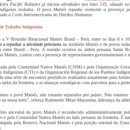
leira Pacific Rubiales já iniciou atividades nos
lotes
135, situado no 
indígenas isolados. O povo Matsés repudia veemente a presença pe
ado a Corte Interamericana de Direitos Humanos
de Trabalho Indigenista
 a V Reunião Binacional Matsés Brasil – Peru, entre os dias 8 e 10
m a repudiar a atividade petroleira
no território Matsés e de povos isol
ra entre Brasil – Peru. A reunião ocorreu na aldeia peruana Santa 
as Matsés, contou com a presença de representantes governamentais e 
zada pela Comunidad Nativa Matsés (CNM) e pela Organização Ger
o Indigenista (CTI) e da Organización Regional de los Pueblos Ind
da uma série de encontros periódicos realizados anualmente para fortal
 lados da fronteira, e as alianças estratégicas com parceiros para a prote
mos o povo Matsés, não estamos separados por países. Não estamos 
 na nossa terra”, reforça Raimundo Mëan Mayuruna, liderança da alde
tório ancestral do povo Matsés é reconhecido administrativamente pel
iro e pela Comunidad Nativa Matsés no lado peruano da fronteira. É tam
otegida pela Reserva Nacional Matsés e pela porção oriental da Zona
.