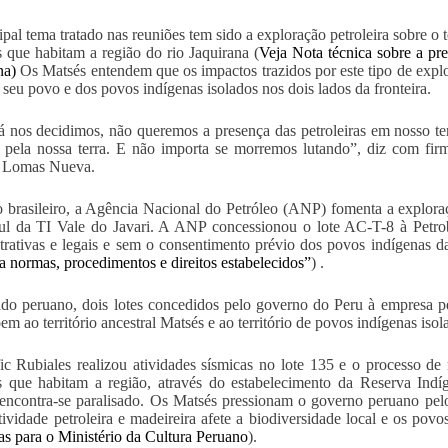
ipal tema tratado nas reuniões tem sido a exploração petroleira sobre o
s que habitam a região do rio Jaquirana (
Veja Nota técnica sobre a pre
na
)
Os Matsés entendem que os impactos trazidos por este tipo de explor
e seu povo e dos povos indígenas isolados nos dois lados da fronteira.
 nos decidimos, não queremos a presença das petroleiras em nosso ter
e pela nossa terra. E não importa se morremos lutando”, diz com fi
 Lomas Nueva.
 brasileiro, a Agência Nacional do Petróleo (ANP) fomenta a explor
sul da TI Vale do Javari. A ANP concessionou o lote AC-T-8 à Petro
trativas e legais e sem o consentimento prévio dos povos indígenas da
a normas, procedimentos e direitos estabelecidos”
)
.
ado peruano, dois lotes concedidos pelo governo do Peru à empresa pet
em ao território ancestral Matsés e ao território de povos indígenas isol
ic Rubiales realizou atividades sísmicas no lote 135
e o processo de r
s que habitam a região, através do estabelecimento da Reserva Ind
encontra-se paralisado. Os Matsés pressionam o governo peruano pelo 
tividade petroleira e madeireira afete a biodiversidade local e os povo
as para o Ministério da Cultura Peruano
).