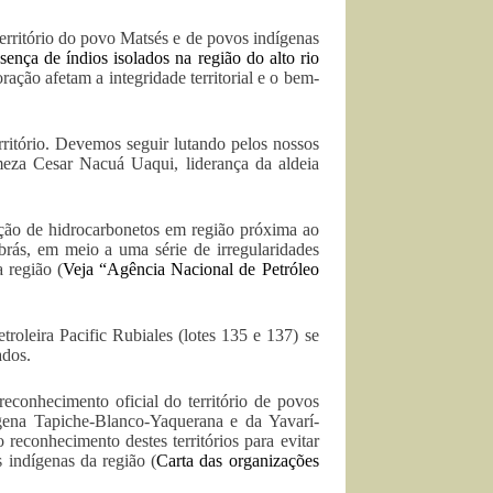
 território do povo Matsés e de povos indígenas
sença de índios isolados na região do alto rio
ação afetam a integridade territorial e o bem-
ritório. Devemos seguir lutando pelos nossos
rmeza Cesar Nacuá Uaqui, liderança da aldeia
ação de hidrocarbonetos em região próxima ao
brás, em meio a uma série de irregularidades
 região (
Veja “Agência Nacional de Petróleo
roleira Pacific Rubiales (lotes 135 e 137) se
ados.
econhecimento oficial do território de povos
ígena Tapiche-Blanco-Yaquerana e da Yavarí-
reconhecimento destes territórios para evitar
s indígenas da região (
Carta das organizações