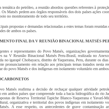
 temática do petróleo, a reunião abordou questões referentes à proteçã
. Os Matsés pedem aos órgãos responsáveis dos dois países ações coor
oio no monitoramento de todo seu território.
cipais propostas e demandas relacionadas a estes temas foram reunidas
ades de ambos os países.
MENTO FINAL DA V REUNIÃO BINACIONAL MATSÉS PE
gentes e representantes do Povo Matsés, organizações governamenta
tes na V Reunião Binacional Matsés Peru-Brasil, realizada no Ane
ada no igarapé Chobayacu, distrito de Yaquerana, Peru, durante os di
nte pronunciamento em relação aos principais temas tratados nesta reun
ar do povo Matsés e dos indígenas em isolamento voluntário em ambos o
OCARBONETOS
vo Matsés reafirma a decisão de rechaçar qualquer atividade petrol
rio em ambos países que compreende toda a bacia hidrográfica do rio J
opostas de Reserva Territorial Tapiche Blanco-Yaquerana e Yavarí-Mir
ltural, organizativa e territorial dos povos indígenas em isolamento vol
tsés. A esse respeito, os antecedentes de grave contaminação amb