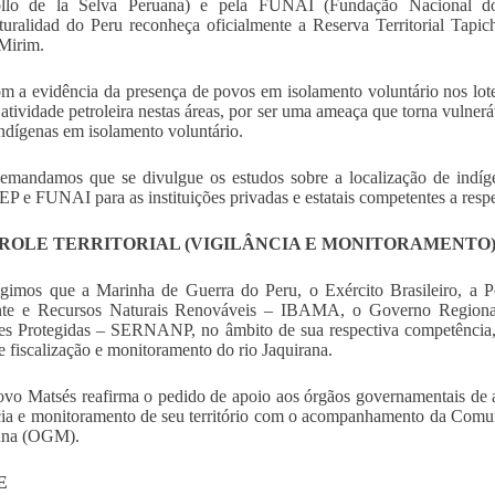
ollo de la Selva Peruana) e pela FUNAI (Fundação Nacional do
lturalidad do Peru reconheça oficialmente a Reserva Territorial Tapi
Mirim.
m a evidência da presença de povos em isolamento voluntário nos lote
 atividade petroleira nestas áreas, por ser uma ameaça que torna vulneráv
ndígenas em isolamento voluntário.
emandamos que se divulgue os estudos sobre a localização de indíge
 e FUNAI para as instituições privadas e estatais competentes a respe
ROLE TERRITORIAL (VIGILÂNCIA E MONITORAMENTO
gimos que a Marinha de Guerra do Peru, o Exército Brasileiro, a Pol
te e Recursos Naturais Renováveis – IBAMA, o Governo Regional
es Protegidas – SERNANP, no âmbito de sua respectiva competência, 
e fiscalização e monitoramento do rio Jaquirana.
vo Matsés reafirma o pedido de apoio aos órgãos governamentais de a
cia e monitoramento de seu território com o acompanhamento da Comu
na (OGM).
E