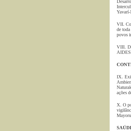
Desarr
Intercu
Yavarí-
VII. Co
de toda
povos i
VIII. D
AIDESEP
CONT
IX. Exi
Ambien
Natural
ações d
X. O po
vigilân
Mayoru
SAÚD