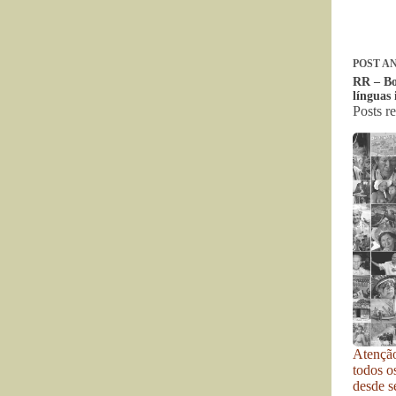
POST
AN
RR – Bo
línguas 
Posts r
Atenção
todos o
desde se