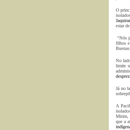
O princ
isolado
Jaquira
estar d
“Nós já
filhos 
Buenas
No lado
limite 
adminis
desprez
Já no l
sobrepõ
A Pacif
isolado
Mirim, 
que a a
indígen