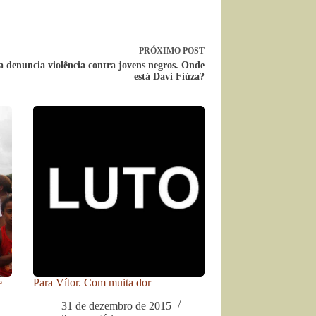
PRÓXIMO
POST
denuncia violência contra jovens negros. Onde
está Davi Fiúza?
e
Para Vítor. Com muita dor
31 de dezembro de 2015