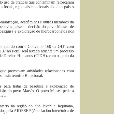
a do uso de práticas que contaminam reforçaram
 locais, regionais e nacionais dos dois países
 comunicação, acadêmicos e outros membros da
espectivos países a decisão do povo Matsés de
 pesquisa e exploração de hidrocarbonetos nos
, de acordo com o Convênio 169 da OIT, com
 137 no Peru, será levado adiante um processo
a de Direitos Humanos (CIDH), com o apoio da
 que promovam atividades relacionadas com
s nesta reunião Binacional.
s para tratar da pesquisa e exploração de
decisão do povo Matsés. O povo Matsés pede a
ivil.
ário na região do alto Javari e Jaquirana,
zados pela AIDESEP (Asociación Interétnica de