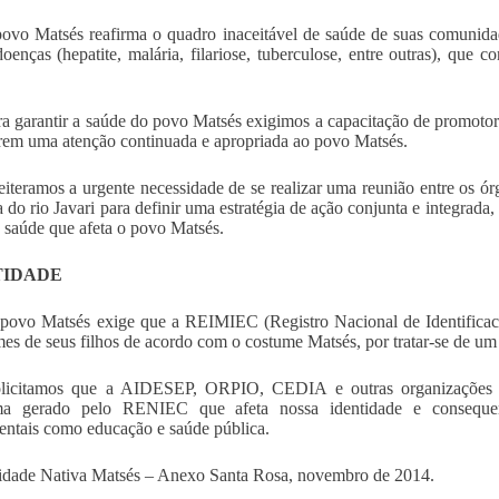
ovo Matsés reafirma o quadro inaceitável de saúde de suas comunida
doenças (hepatite, malária, filariose, tuberculose, entre outras), que
ra garantir a saúde do povo Matsés exigimos a capacitação de promotor
rem uma atenção continuada e apropriada ao povo Matsés.
eiteramos a urgente necessidade de se realizar uma reunião entre os ór
a do rio Javari para definir uma estratégia de ação conjunta e integrada
e saúde que afeta o povo Matsés.
TIDADE
povo Matsés exige que a REIMIEC (Registro Nacional de Identificació
es de seus filhos de acordo com o costume Matsés, por tratar-se de um 
licitamos que a AIDESEP, ORPIO, CEDIA e outras organizações p
ma gerado pelo RENIEC que afeta nossa identidade e consequent
ntais como educação e saúde pública.
dade Nativa Matsés – Anexo Santa Rosa, novembro de 2014.