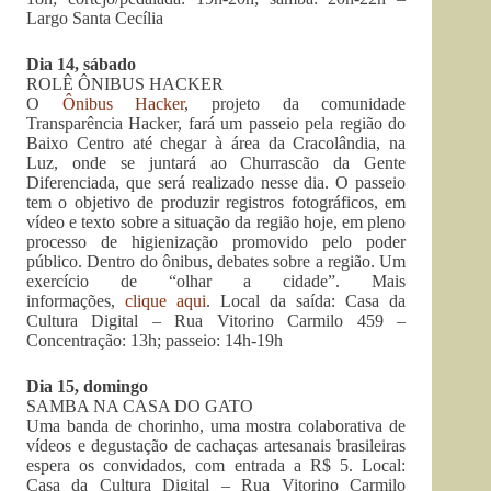
Largo Santa Cecília
Dia 14, sábado
ROLÊ ÔNIBUS HACKER
O
Ônibus Hacker
, projeto da comunidade
Transparência Hacker, fará um passeio pela região do
Baixo Centro até chegar à área da Cracolândia, na
Luz, onde se juntará ao Churrascão da Gente
Diferenciada, que será realizado nesse dia. O passeio
tem o objetivo de produzir registros fotográficos, em
vídeo e texto sobre a situação da região hoje, em pleno
processo de higienização promovido pelo poder
público. Dentro do ônibus, debates sobre a região. Um
exercício de “olhar a cidade”. Mais
informações,
clique aqui
. Local da saída: Casa da
Cultura Digital – Rua Vitorino Carmilo 459 –
Concentração: 13h; passeio: 14h-19h
Dia 15, domingo
SAMBA NA CASA DO GATO
Uma banda de chorinho, uma mostra colaborativa de
vídeos e degustação de cachaças artesanais brasileiras
espera os convidados, com entrada a R$ 5. Local:
Casa da Cultura Digital – Rua Vitorino Carmilo