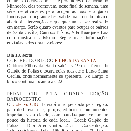
culturais, coletivos, artistas e produtores do entorno do
Minhocão, eles promovem, neste final de semana, uma
série de atividades para ocupar as ruas e angariar
fundos para um grande festival de rua – colaborativo e
aberto à intervenção de qualquer um, a ser realizado
em março. Serão quatro eventos para ocupar os bairros
de Santa Cecília, Campos Elísios, Vila Buarque e Luz
com música e ativismo. Segue mais informações
enviadas pelos organizadores:
Dia 13, sexta
CORTEJO DO BLOCO
FILHOS DA SANTA
O bloco Filhos da Santa sairá às 19h da frente do
Galpão do Folias e tocará pelas ruas até o Largo Santa
Cecília, onde normalmente se apresenta. No Largo, o
bloco continua tocando até 22h.
PEDAL CRU PELA CIDADE: EDIÇÃO
BAIXOCENTRO
O
Coletivo CRU
liderará uma pedalada pela região,
para desbravar ruas, praças, edifícios e monumentos
importantes da cidade, com paradas para contar um
pouco da história de cada local. Local: Galpão do
Folias – Rua Ana Cintra, 213 – Concentração:
18h; cortejo/pedalada: 19h-20h; samba: 20h-22h –