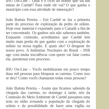
IHU On-Line – Qual é o ciclo do urânio que sai das
minas de Caetité? Para onde ele vai? O que ganha o
município com essa atividade de mineração?
João Batista Pereira – Em Caetité se faz a primeira
parte do processo de exploração da pedra de urânio.
Hoje esse material é exportado para o Canadá a fim de
ser concentrado. Os ganhos nós não sabemos também.
Enquanto comissão, acreditamos que Caetité tem
muito mais perda do que ganho com a exploração de
urânio na nossa região. E quais são? O desgaste do
nosso povo. A Indústrias Nucleares do Brasil – INB
age com muita truculência com quem vai falar contra
ela, questionar esse processo.
IHU On-Line – Vocês mobilizaram em pouco tempo
duas mil pessoas para bloquear as carretas. Como isso
se deu? Como vocês chamaram todas essas pessoas?
João Batista Pereira – Assim que ficamos sabendo da
chegada das carretas, no domingo à tarde, nós da
Comissão do Meio Ambiente de Caetité passamos uma
nota no rádio avisando a população da chegada do
urânio e da possibilidade de fazer uma vigília na