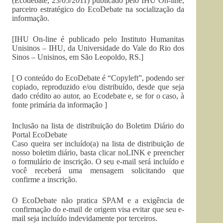
(Ecodebate, 23/05/2011) publicado pelo IHU On-line,
parceiro estratégico do EcoDebate na socialização da
informação.
[IHU On-line é publicado pelo Instituto Humanitas
Unisinos – IHU, da Universidade do Vale do Rio dos
Sinos – Unisinos, em São Leopoldo, RS.]
[ O conteúdo do EcoDebate é “Copyleft”, podendo ser
copiado, reproduzido e/ou distribuído, desde que seja
dado crédito ao autor, ao Ecodebate e, se for o caso, à
fonte primária da informação ]
Inclusão na lista de distribuição do Boletim Diário do
Portal EcoDebate
Caso queira ser incluído(a) na lista de distribuição de
nosso boletim diário, basta clicar noLINK e preencher
o formulário de inscrição. O seu e-mail será incluído e
você receberá uma mensagem solicitando que
confirme a inscrição.
O EcoDebate não pratica SPAM e a exigência de
confirmação do e-mail de origem visa evitar que seu e-
mail seja incluído indevidamente por terceiros.