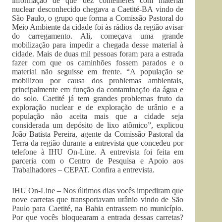
informação de que dez contêineres com material
nuclear desconhecido chegava a Caetité-BA vindo de
São Paulo, o grupo que forma a Comissão Pastoral do
Meio Ambiente da cidade foi às rádios da região avisar
do carregamento. Ali, começava uma grande
mobilização para impedir a chegada desse material à
cidade. Mais de duas mil pessoas foram para a estrada
fazer com que os caminhões fossem parados e o
material não seguisse em frente. “A população se
mobilizou por causa dos problemas ambientais,
principalmente em função da contaminação da água e
do solo. Caetité já tem grandes problemas fruto da
exploração nuclear e de exploração de urânio e a
população não aceita mais que a cidade seja
considerada um depósito de lixo atômico”, explicou
João Batista Pereira, agente da Comissão Pastoral da
Terra da região durante a entrevista que concedeu por
telefone à IHU On-Line. A entrevista foi feita em
parceria com o Centro de Pesquisa e Apoio aos
Trabalhadores – CEPAT. Confira a entrevista.
IHU On-Line – Nos últimos dias vocês impediram que
nove carretas que transportavam urânio vindo de São
Paulo para Caetité, na Bahia entrassem no município.
Por que vocês bloquearam a entrada dessas carretas?