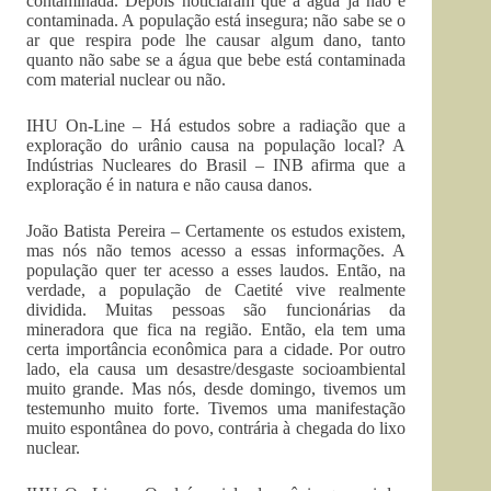
contaminada. Depois noticiaram que a água já não é
contaminada. A população está insegura; não sabe se o
ar que respira pode lhe causar algum dano, tanto
quanto não sabe se a água que bebe está contaminada
com material nuclear ou não.
IHU On-Line – Há estudos sobre a radiação que a
exploração do urânio causa na população local? A
Indústrias Nucleares do Brasil – INB afirma que a
exploração é in natura e não causa danos.
João Batista Pereira – Certamente os estudos existem,
mas nós não temos acesso a essas informações. A
população quer ter acesso a esses laudos. Então, na
verdade, a população de Caetité vive realmente
dividida. Muitas pessoas são funcionárias da
mineradora que fica na região. Então, ela tem uma
certa importância econômica para a cidade. Por outro
lado, ela causa um desastre/desgaste socioambiental
muito grande. Mas nós, desde domingo, tivemos um
testemunho muito forte. Tivemos uma manifestação
muito espontânea do povo, contrária à chegada do lixo
nuclear.