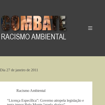
Pular
para
o
conteúdo
Dia
27 de janeiro de 2011
Racismo Ambiental
“Licença Específica”: Governo atropela legislação e
tenta impor Belo Monte “goela abaixo”