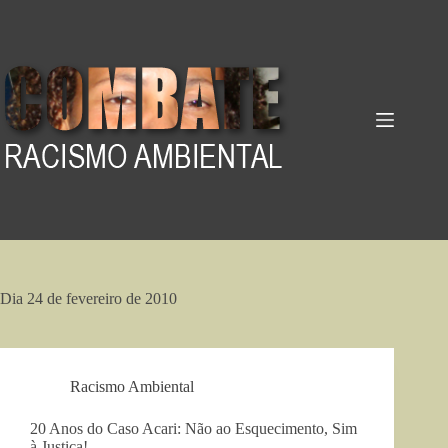
Pular
para
o
conteúdo
Dia
24 de fevereiro de 2010
Racismo Ambiental
20 Anos do Caso Acari: Não ao Esquecimento, Sim
à Justiça!