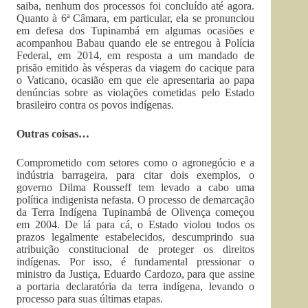
saiba, nenhum dos processos foi concluído até agora.
Quanto à 6ª Câmara, em particular, ela se pronunciou
em defesa dos Tupinambá em algumas ocasiões e
acompanhou Babau quando ele se entregou à Polícia
Federal, em 2014, em resposta a um mandado de
prisão emitido às vésperas da viagem do cacique para
o Vaticano, ocasião em que ele apresentaria ao papa
denúncias sobre as violações cometidas pelo Estado
brasileiro contra os povos indígenas.
Outras coisas…
Comprometido com setores como o agronegócio e a
indústria barrageira, para citar dois exemplos, o
governo Dilma Rousseff tem levado a cabo uma
política indigenista nefasta. O processo de demarcação
da Terra Indígena Tupinambá de Olivença começou
em 2004. De lá para cá, o Estado violou todos os
prazos legalmente estabelecidos, descumprindo sua
atribuição constitucional de proteger os direitos
indígenas. Por isso, é fundamental pressionar o
ministro da Justiça, Eduardo Cardozo, para que assine
a portaria declaratória da terra indígena, levando o
processo para suas últimas etapas.