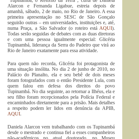
“Tupinambá, o Retorno da Terra”, curta de Daniela
Alarcon e Fernanda Ligabue, estreia depois de
amanhã, sábado, 2 de maio, no Rio de Janeiro. A essa
primeira apresentação no SESC de São Gonçalo
seguirão outras – em universidades, instituições e, até,
numa Praça, a São Salvador (o roteiro está
AQUI
).
Todas serão seguidas de debates com as duas diretoras
e com uma pessoa igualmente especial: Glicéria
Tupinambá, liderança da Serra do Padeiro que virá ao
Rio de Janeiro exatamente para essa atividade.
Para quem não recorda, Glicéria foi protagonista de
uma situação insólita. No dia 2 de junho de 2010, no
Palácio do Planalto, ela e seu bebê de dois meses
foram fotografados com o então Presidente Lula, com
quem falou em defesa dos direitos do povo
Tupinambá. No dia seguinte, ao retornar a Ilhéus, ela e
seu filho foram recepcionados pela Polícia Federal e
encaminhados diretamente para a prisão. Mais detalhes
a respeito podem ler lidos em denúncia da APIB,
AQUI
.
Daniela Alarcon vem trabalhando com os Tupinambá
desde o mestrado e continua fiel a esses companheiros
não-acadêmicos no atual doutorado, no Museu