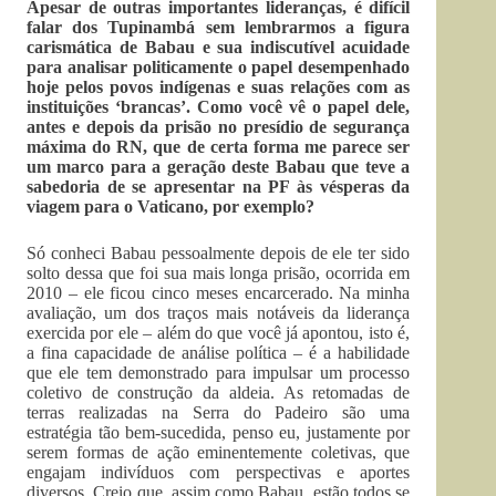
Apesar de outras importantes lideranças, é difícil
falar dos Tupinambá sem lembrarmos a figura
carismática de Babau e sua indiscutível acuidade
para analisar politicamente o papel desempenhado
hoje pelos povos indígenas e suas relações com as
instituições ‘brancas’. Como você vê o papel dele,
antes e depois da prisão no presídio de segurança
máxima do RN, que de certa forma me parece ser
um marco para a geração deste Babau que teve a
sabedoria de se apresentar na PF às vésperas da
viagem para o Vaticano, por exemplo?
Só conheci Babau pessoalmente depois de ele ter sido
solto dessa que foi sua mais longa prisão, ocorrida em
2010 – ele ficou cinco meses encarcerado. Na minha
avaliação, um dos traços mais notáveis da liderança
exercida por ele – além do que você já apontou, isto é,
a fina capacidade de análise política – é a habilidade
que ele tem demonstrado para impulsar um processo
coletivo de construção da aldeia. As retomadas de
terras realizadas na Serra do Padeiro são uma
estratégia tão bem-sucedida, penso eu, justamente por
serem formas de ação eminentemente coletivas, que
engajam indivíduos com perspectivas e aportes
diversos. Creio que, assim como Babau, estão todos se