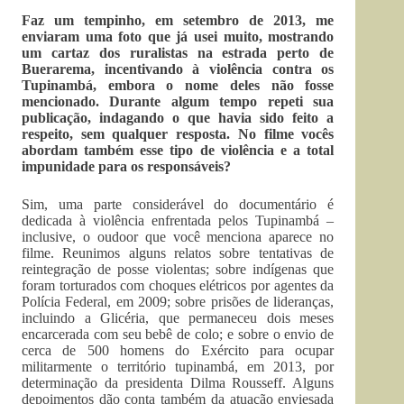
Faz um tempinho, em setembro de 2013, me
enviaram uma foto que já usei muito, mostrando
um cartaz dos ruralistas na estrada perto de
Buerarema, incentivando à violência contra os
Tupinambá, embora o nome deles não fosse
mencionado. Durante algum tempo repeti sua
publicação, indagando o que havia sido feito a
respeito, sem qualquer resposta. No filme vocês
abordam também esse tipo de violência e a total
impunidade para os responsáveis?
Sim, uma parte considerável do documentário é
dedicada à violência enfrentada pelos Tupinambá –
inclusive, o oudoor que você menciona aparece no
filme. Reunimos alguns relatos sobre tentativas de
reintegração de posse violentas; sobre indígenas que
foram torturados com choques elétricos por agentes da
Polícia Federal, em 2009; sobre prisões de lideranças,
incluindo a Glicéria, que permaneceu dois meses
encarcerada com seu bebê de colo; e sobre o envio de
cerca de 500 homens do Exército para ocupar
militarmente o território tupinambá, em 2013, por
determinação da presidenta Dilma Rousseff. Alguns
depoimentos dão conta também da atuação enviesada