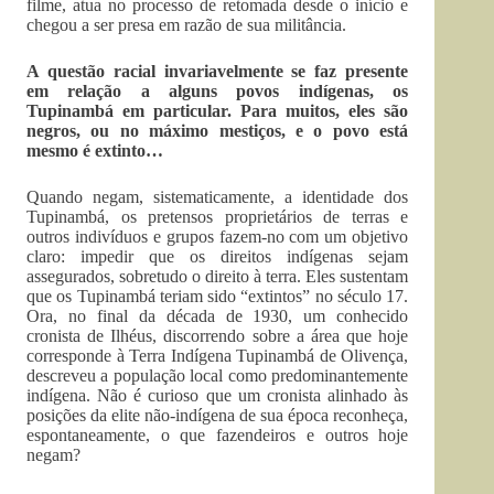
filme, atua no processo de retomada desde o início e
chegou a ser presa em razão de sua militância.
A questão racial invariavelmente se faz presente
em relação a alguns povos indígenas, os
Tupinambá em particular. Para muitos, eles são
negros, ou no máximo mestiços, e o povo está
mesmo é extinto…
Quando negam, sistematicamente, a identidade dos
Tupinambá, os pretensos proprietários de terras e
outros indivíduos e grupos fazem-no com um objetivo
claro: impedir que os direitos indígenas sejam
assegurados, sobretudo o direito à terra. Eles sustentam
que os Tupinambá teriam sido “extintos” no século 17.
Ora, no final da década de 1930, um conhecido
cronista de Ilhéus, discorrendo sobre a área que hoje
corresponde à Terra Indígena Tupinambá de Olivença,
descreveu a população local como predominantemente
indígena. Não é curioso que um cronista alinhado às
posições da elite não-indígena de sua época reconheça,
espontaneamente, o que fazendeiros e outros hoje
negam?