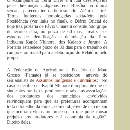
O Acampamento Terra Livre e a luta desenvolvida
pelas lideranças indígenas em Brasília na última
semana parecem ter dado resultado. Além das três
Terras Indígenas homologadas sexta-feira pela
Presidência (ver links no final), o Diário Oficial de
hoje traz postaria de Fávio Chiarelli constituindo grupo
de técnico para, no prazo de 60 dias, realizar os
estudos de identificação e delimitação da Terra
Indígena Kapôt Nhinore, dos Kaiapó e Juruna. A
Portaria estabelece prazo de 30 dias para o trabalho de
campo e outros 30 para a elaboração do Relatório pelo
grupo.
A Federação da Agricultura e Pecuária de Mato
Grosso (Famato) já se posicionou, através do
seu analista de
Assuntos Indígenas e Fundiários
: “No
caso específico da Kapôt Nhinore é importante que os
sindicatos rurais, os produtores rurais e as associações
dos produtores dos municípios envolvidos
reivindiquem para que as prefeituras acompanhem
todo o trabalho da Funai, com o objetivo de não deixar
que ocorram vícios no processo, o que pode causar
prejuízo aos produtores e à economia da região”.
Direito deles.