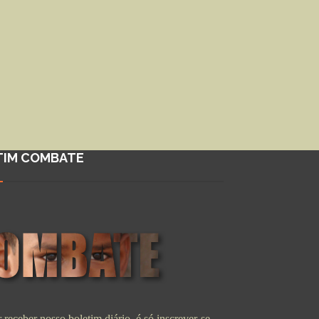
TIM COMBATE
 receber nosso boletim diário, é só inscrever-se