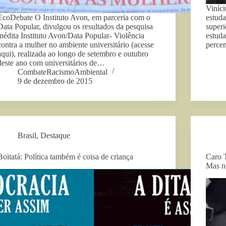
Viníci
EcoDebate O Instituto Avon, em parceria com o
estuda
Data Popular, divulgou os resultados da pesquisa
super
inédita Instituto Avon/Data Popular- Violência
estuda
contra a mulher no ambiente universitário (acesse
perce
aqui), realizada ao longo de setembro e outubro
deste ano com universitários de…
CombateRacismoAmbiental
9 de dezembro de 2015
Brasil
,
Destaque
Boitatá: Política também é coisa de criança
Caro T
Mas n