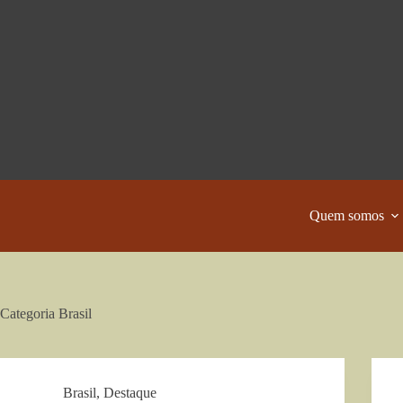
Pular
para
o
conteúdo
Quem somos
Categoria
Brasil
Brasil
,
Destaque