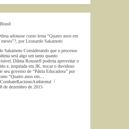
Brasil
Dilma adotasse como lema “Quatro anos em
o meses”?, por Leonardo Sakamoto
do Sakamoto Considerando que o processo
ítima será algo um tanto quanto
isível, Dilma Rousseff poderia aproveitar o
to e, inspirada em JK, trocar o duvidoso
de seu governo de “Pátria Educadora” por
como “Quatro anos em…
CombateRacismoAmbiental
8 de dezembro de 2015