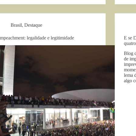
Brasil
,
Destaque
Impeachment: legalidade e legitimidade
E se 
quatr
Blog 
de imp
imprev
momen
lema 
algo 