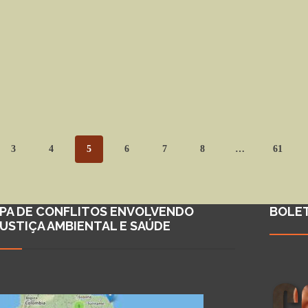
3
4
5
6
7
8
…
61
PA DE CONFLITOS ENVOLVENDO
BOLE
JUSTIÇA AMBIENTAL E SAÚDE