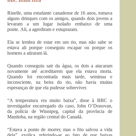
BBC Brasil
/
Terra
Rinelle, uma estudante canadense de 16 anos, tomava
alguns drinques com os amigos, quando dois jovens a
levaram a um lugar isolado embaixo de uma
ponte. Ali, a agrediram e estupraram.
Ela se lembra de estar em um rio, mas não sabe se
estava ali porque conseguiu escapar ou porque os
homens a atiraram lá.
Quando conseguiu sair da água, os dois a atacaram
novamente até acreditarem que ela estava morta.
Quando foi encontrada mais tarde, seminua e
inconsciente, na beira do rio, não havia muitas
esperanças de que ela pudesse sobreviver.
“A temperatura era muito baixa”, disse à BBC o
investigador encarregado do caso, John O’Donovan,
da polícia de Winnipeg, capital da província de
Manitoba, na região central do Canadá.
“Estava a ponto de morrer, mas o frio salvou a vida
dela”, explica, referindo-se ao fato de que baixas