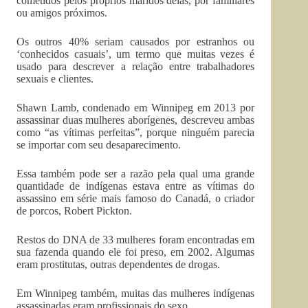
cometidos pelos próprios maridos delas, por familiares
ou amigos próximos.
Os outros 40% seriam causados por estranhos ou
‘conhecidos casuais’, um termo que muitas vezes é
usado para descrever a relação entre trabalhadores
sexuais e clientes.
Shawn Lamb, condenado em Winnipeg em 2013 por
assassinar duas mulheres aborígenes, descreveu ambas
como “as vítimas perfeitas”, porque ninguém parecia
se importar com seu desaparecimento.
Essa também pode ser a razão pela qual uma grande
quantidade de indígenas estava entre as vítimas do
assassino em série mais famoso do Canadá, o criador
de porcos, Robert Pickton.
Restos do DNA de 33 mulheres foram encontradas em
sua fazenda quando ele foi preso, em 2002. Algumas
eram prostitutas, outras dependentes de drogas.
Em Winnipeg também, muitas das mulheres indígenas
assassinadas eram profissionais do sexo.