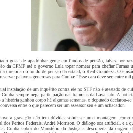
ado gosta de apadrinhar gente em fundos de pensão, talvez por ra
ção da CPMF até o governo Lula topar nomear para chefiar Furnas 
r a diretoria do fundo de pensão da estatal, o Real Grandeza. O epis
eservar palavras generosas para Cunha: “Esse cara deve ser, entre mil p
ual instalação de um inquérito contra ele no STF não é atestado de c
unha sempre nega participação nas tramoias da Lava Jato. A notícia
a história ganhou corpo há algumas semanas, o deputado declarou-se 
conversa entre o que parecem ser um assessor seu e um achacador.
uve a gravação não tem dúvidas sobre ser uma montagem, como di
l dos Peritos Federais, André Morrison. O diálogo soa artificial, e 
ica. Cunha cobra do Ministério da Justiça a descoberta da origem 