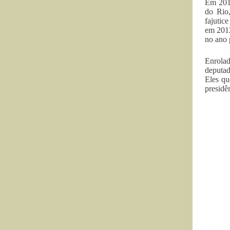
Em 2010
do Rio,
fajutic
em 2012
no ano 
Enrolad
deputad
Eles qu
presidê