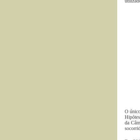
utiliza
O único
Hipótes
da Câma
socorri