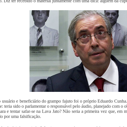
do. Diz ter recebido o material juntamente com uma dica: alguém da cúpu
 usuário e beneficiário do grampo fajuto foi o próprio Eduardo Cunha.
e: teria sido o parlamentar o responsável pelo áudio, planejado com o o
ra e tentar safar-se na Lava Jato? Não seria a primeira vez que, em 
do por uma falsificação.