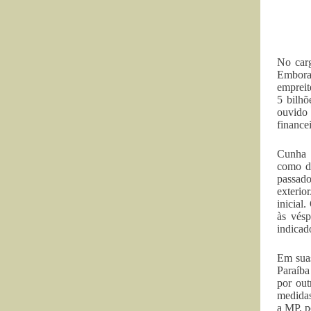
No carg
Embora 
empreit
5 bilhõ
ouvido 
finance
Cunha e
como de
passado
exterio
inicial
às vésp
indicad
Em suas
Paraíba
por out
medidas
a MP, p