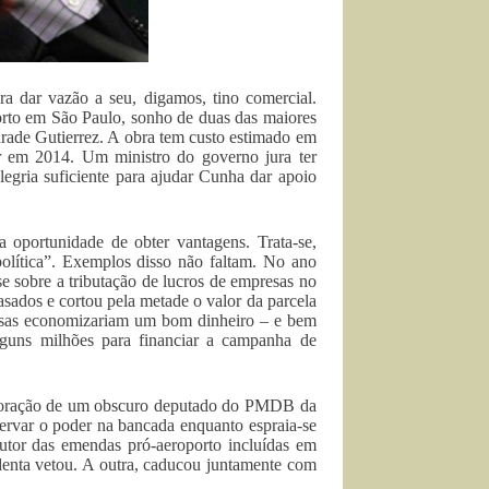
a dar vazão a seu, digamos, tino comercial.
orto em São Paulo, sonho de duas das maiores
rade Gutierrez. A obra tem custo estimado em
r em 2014. Um ministro do governo jura ter
legria suficiente para ajudar Cunha dar apoio
 oportunidade de obter vantagens. Trata-se,
lítica”. Exemplos disso não faltam. No ano
e sobre a tributação de lucros de empresas no
asados e cortou pela metade o valor da parcela
resas economizariam um bom dinheiro – e bem
alguns milhões para financiar a campanha de
laboração de um obscuro deputado do PMDB da
servar o poder na bancada enquanto espraia-se
autor das emendas pró-aeroporto incluídas em
denta vetou. A outra, caducou juntamente com