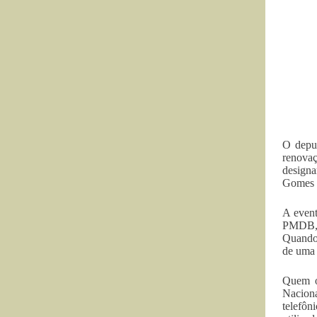
O deput
renova
designa
Gomes r
A event
PMDB, C
Quando 
de uma 
Quem o
Naciona
telefôn