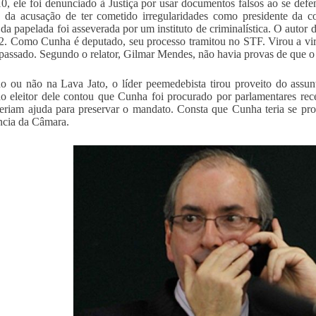
, ele foi denunciado à Justiça por usar documentos falsos ao se def
 da acusação de ter cometido irregularidades como presidente da 
e da papelada foi asseverada por um instituto de criminalística. O autor
. Como Cunha é deputado, seu processo tramitou no STF. Virou a vir
passado. Segundo o relator, Gilmar Mendes, não havia provas de que o 
o ou não na Lava Jato, o líder peemedebista tirou proveito do ass
o eleitor dele contou que Cunha foi procurado por parlamentares rec
eriam ajuda para preservar o mandato. Consta que Cunha teria se pron
ncia da Câmara.