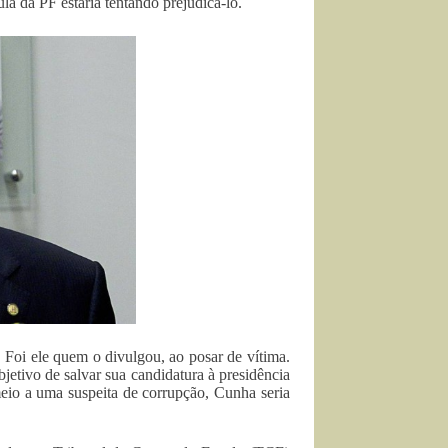
la da PF estaria tentando prejudicá-lo.
 Foi ele quem o divulgou, ao posar de vítima.
bjetivo de salvar sua candidatura à presidência
meio a uma suspeita de corrupção, Cunha seria