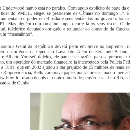
 Underwood nativo está no paraíso. Com apoio explícito de parte da o
 líder do PMDB, elegeu-se presidente da Câmara no domingo 1º. E 
 aumentar seu poder em Brasília e seus tentáculos no governo, tomar 
PT. Mas alguém com tamanho ímpeto corre lá os seus riscos. O d
nti, folclórico deputado obrigado a renunciar ao comando da Casa 
 um “mensalinho”.
radoria-Geral da República deverá pedir em breve ao Supremo Tribu
em decorrência da Operação Lava Jato. Além de Fernando Baiano, r
 Alberto Youssef, doleiro, ele parece ter razões para se preocup
to, um operador do mercado financeiro já interrogado pela Polícia Fede
, a Turfa, que em 2002 ajudou a dar prejuízo de 25 milhões de reais a
 Rioprevidência, Bello comprava papéis por valores acima do mercado
w-how foi usado depois em outro fundo de pensão estatal no Rio, o P
icados de Cunha.