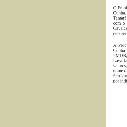
O Frank
Cunha,
Tentará
com o 
Cavalca
receber
A Procu
Cunha 
PMDB, e
Lava Ja
valores
nome do
Seu kno
por ind