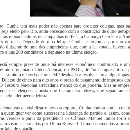
o, Cunha terá mais poder não apenas para proteger colegas, mas par
seja eleito pelo Rio, anda obcecado com a construção de outro aerop
eiras e financiadoras de campanhas do País, a Camargo Corrêa e a And
es de reais. Depende de uma lei que Cunha esforçou-se por aprova
do dirigente de uma das empreiteiras que, com a lei votada, haveria a
iro a uns 200 candidatos a deputado na última eleição.
stá sempre presente onde há interesse econômico contrariado e uma
finiu o deputado Chico Alencar, do PSOL, de “um empresário da po
, assumiu a relatoria de uma MP destinada a resolver um antigo impass
r. Dilatou de cinco para oito anos o prazo de pagamento de impostos atr
. O Tesouro Nacional arrecadaria menos do que poderia. Mas as emp
eras das eleições. Consta que ficaram tão felizes, que separaram 
os pelo líder peemedebista.
 tentativas de viabilizar o novo aeroporto, Cunha contou com a co
 a quem quer ver como sucessor na liderança do partido e, assim, con
ras veredas a partir da presidência da Câmara. Manoel Junior foi o 
 provisórias assinadas por Dilma Rousseff. Uma das emendas a presi
or falta de votação.