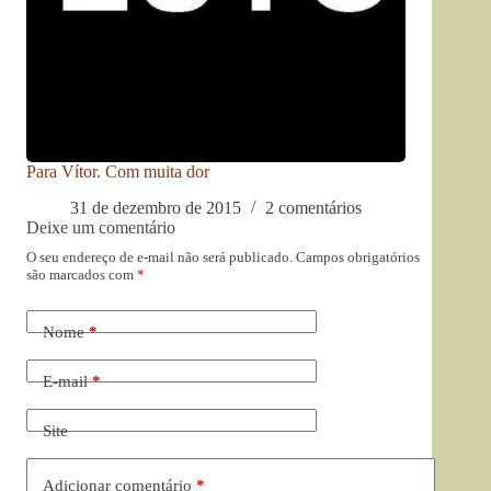
Para Vítor. Com muita dor
31 de dezembro de 2015
2 comentários
Deixe um comentário
O seu endereço de e-mail não será publicado.
Campos obrigatórios
são marcados com
*
Nome
*
E-mail
*
Site
Adicionar comentário
*