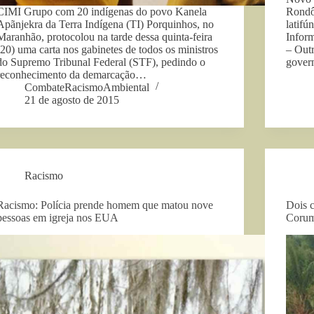
CIMI Grupo com 20 indígenas do povo Kanela
Rondô
Apãnjekra da Terra Indígena (TI) Porquinhos, no
latifú
Maranhão, protocolou na tarde dessa quinta-feira
Inform
(20) uma carta nos gabinetes de todos os ministros
– Outr
do Supremo Tribunal Federal (STF), pedindo o
gover
reconhecimento da demarcação…
CombateRacismoAmbiental
21 de agosto de 2015
Racismo
Racismo: Polícia prende homem que matou nove
Dois 
pessoas em igreja nos EUA
Corum