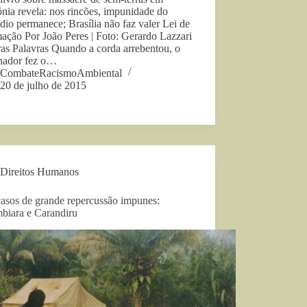
nia revela: nos rincões, impunidade do
ndio permanece; Brasília não faz valer Lei de
ação Por João Peres | Foto: Gerardo Lazzari
as Palavras Quando a corda arrebentou, o
nador fez o…
CombateRacismoAmbiental
20 de julho de 2015
Direitos Humanos
casos de grande repercussão impunes:
biara e Carandiru