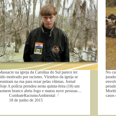
Massacre na igreja da Carolina do Sul parece ter
No ca
sido motivado por racismo. Vizinhos da igreja se
jurad
reuniram na rua para rezar pelas vítimas. Jornal
envolv
Hoje A polícia prendeu nesta quinta-feira (18) um
penalm
homem branco abriu fogo e matou nove pessoas…
Morit
CombateRacismoAmbiental
casos
18 de junho de 2015