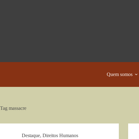
Pular
para
o
conteúdo
Quem somos
Tag
massacre
Destaque
,
Direitos Humanos