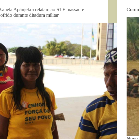
Kanela Apãnjekra relatam ao STF massacre
Corumb
sofrido durante ditadura militar
Novo 