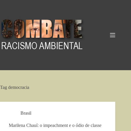
Pular
para
o
conteúdo
Tag
democracia
Brasil
Marilena Chauí: o impeachment e o ódio de classe