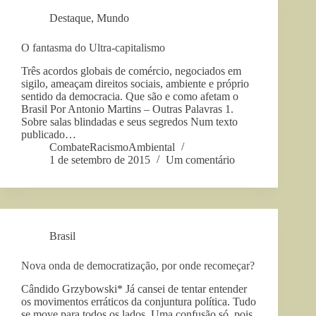
Destaque
,
Mundo
O fantasma do Ultra-capitalismo
Três acordos globais de comércio, negociados em
sigilo, ameaçam direitos sociais, ambiente e próprio
sentido da democracia. Que são e como afetam o
Brasil Por Antonio Martins – Outras Palavras 1.
Sobre salas blindadas e seus segredos Num texto
publicado…
CombateRacismoAmbiental
1 de setembro de 2015
Um comentário
Brasil
Nova onda de democratização, por onde recomeçar?
Cândido Grzybowski* Já cansei de tentar entender
os movimentos erráticos da conjuntura política. Tudo
se move para todos os lados. Uma confusão só, pois