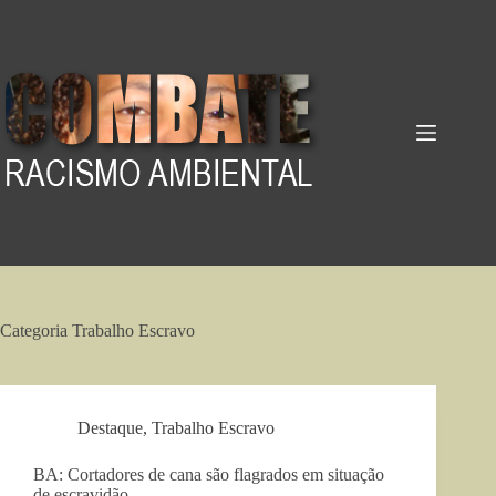
Pular
para
o
conteúdo
Categoria
Trabalho Escravo
Destaque
,
Trabalho Escravo
BA: Cortadores de cana são flagrados em situação
de escravidão